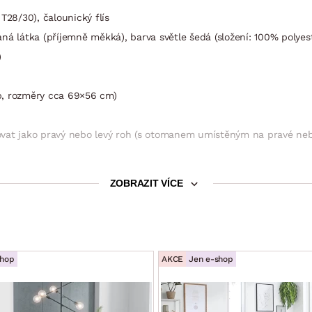
T28/30), čalounický flís
ná látka (příjemně měkká), barva světle šedá (složení: 100% polyest
)
ip, rozměry cca 69×56 cm)
ovat jako pravý nebo levý roh (s otomanem umístěným na pravé neb
ZOBRAZIT VÍCE
ra zároveň
cm
 cm
shop
AKCE
Jen e-shop
m – prostor pro 2 osoby (sklápěcí typ rozkladu – příležitostné lůž