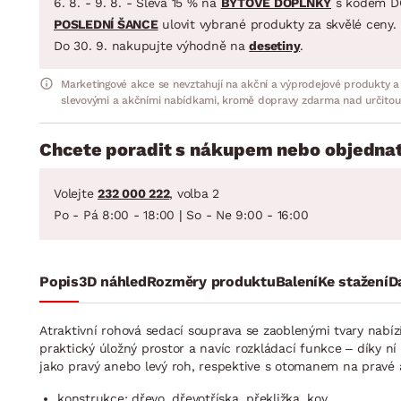
6. 8. - 9. 8. - Sleva 15 % na
BYTOVÉ DOPLŇKY
s kódem D
POSLEDNÍ ŠANCE
ulovit vybrané produkty za skvělé ceny.
Do 30. 9. nakupujte výhodně na
desetiny
.
Marketingové akce se nevztahují na akční a výprodejové produkty a
slevovými a akčními nabídkami, kromě dopravy zdarma nad určitou
Chcete poradit s nákupem nebo objednat
Volejte
232 000 222
, volba 2
Po - Pá 8:00 - 18:00 | So - Ne 9:00 - 16:00
Popis
3D náhled
Rozměry produktu
Balení
Ke stažení
D
Atraktivní rohová sedací souprava se zaoblenými tvary nabí
praktický úložný prostor a navíc rozkládací funkce – díky n
jako pravý anebo levý roh, respektive s otomanem na pravé
konstrukce: dřevo, dřevotříska, překližka, kov