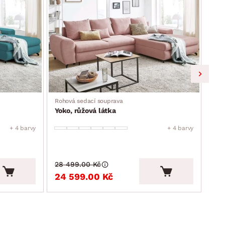
Rohová sedací souprava
Roho
Yoko, růžová látka
Yok
+ 4 barvy
+ 4 barvy
28 499.00 Kč
28 
24 599.00 Kč
24