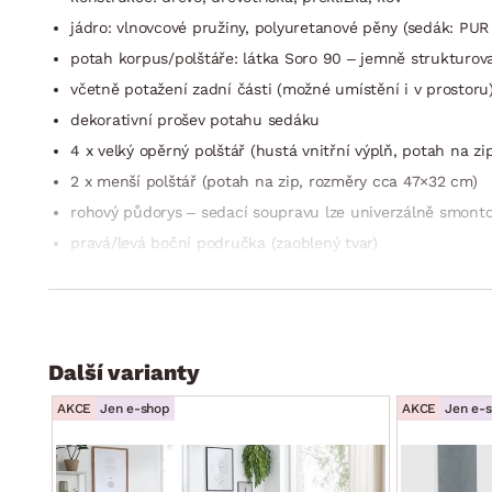
jádro: vlnovcové pružiny, polyuretanové pěny (sedák: PUR 
potah korpus/polštáře: látka Soro 90 – jemně strukturova
včetně potažení zadní části (možné umístění i v prostoru
dekorativní prošev potahu sedáku
4 x velký opěrný polštář (hustá vnitřní výplň, potah na z
2 x menší polštář (potah na zip, rozměry cca 47×32 cm)
rohový půdorys – sedací soupravu lze univerzálně smont
pravá/levá boční područka (zaoblený tvar)
sedák: příjemně měkký
opěrák: opěrné polštáře, středně měkké = komfort a opo
výška sedačky včetně polštářů: 96 cm/bez polštářů: 77 
hloubka sedáku včetně polštářů: 67 cm/bez polštářů: 90
Další varianty
přední/zadní nohy: kovový profil, černé
AKCE
Jen e-shop
AKCE
Jen e-
funkce rozkladu na příležitostné lůžko: plocha 136×257 c
opěráku)
úložný prostor (umístěn pod sedákem)