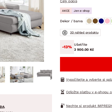
Celý popis
NÍ
DOMÁCÍ SPOTŘEBIČE
ZAHRADNÍ 
tavy
Z
AKCE
Jen e-shop
vy
Z
Dekor / barva
avy
3D náhled produktu
Ušetříte
-13%
3 900.00 Kč
Vypočítejte a vyberte si sp
Odložte platbu v e-shopu o
Nechte si produkt IMPREGN
DA
.