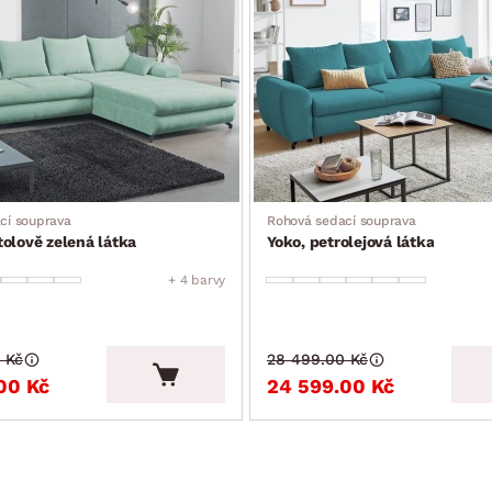
cí souprava
Rohová sedací souprava
olově zelená látka
Yoko, petrolejová látka
+ 4 barvy
 Kč
28 499.00 Kč
00 Kč
24 599.00 Kč