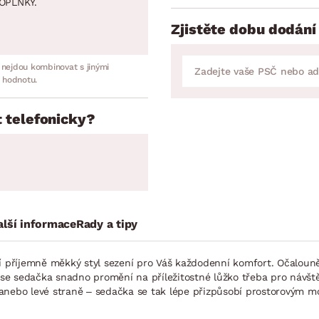
OPLNKY.
Zjistěte dobu dodání
 nejdou kombinovat s jinými
 hodnotu.
 telefonicky?
alší informace
Rady a tipy
zí příjemně měkký styl sezení pro Váš každodenní komfort. Očalouně
í se sedačka snadno promění na příležitostné lůžko třeba pro návště
 anebo levé straně – sedačka se tak lépe přizpůsobí prostorovým 