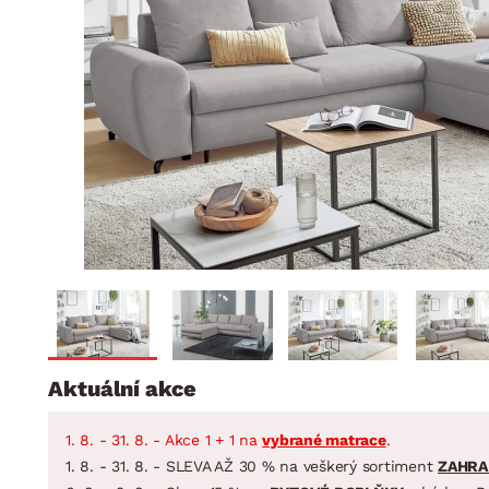
Jídelna
BYTOVÝ TEXTIL
STOLOVÁNÍ A VAŘE
Koupelnové ses
Dětský pokoj
Přikrývky
Jídelní servis
Jídelní sesta
Polštáře
Předsíň, šatna a chodba
Příbory
Zahradní sest
Koberce
Hrnce
Kuchyně
Závěsy a žaluzie
Pánve
Koupelna
Zobrazit vše
Zobrazit vše
Zahrada
VELIKONOCE
Domácnost
Aktuální akce
1. 8. - 31. 8. - Akce 1 + 1 na
vybrané matrace
.
1. 8. - 31. 8. - SLEVA AŽ 30 % na veškerý sortiment
ZAHRA