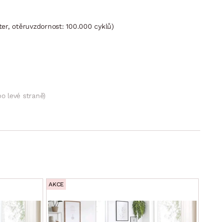
er, otěruvzdornost: 100.000 cyklů)
o levé straně)
AKCE
AKCE
ko snadno vznikne po vysunutí sedáku vpřed a sklopení