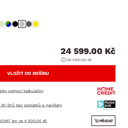
DOPLŇKY
VÁNOCE
ahradní doplňky
ahradní sestavy
24 599.00 Kč
28 499.00 Kč
VLOŽIT DO KOŠÍKU
látky pomocí kalkulačky
 30 dnů bez poplatků a navýšení
OVAT jen za 4 500.00 Kč
PŘIDAT