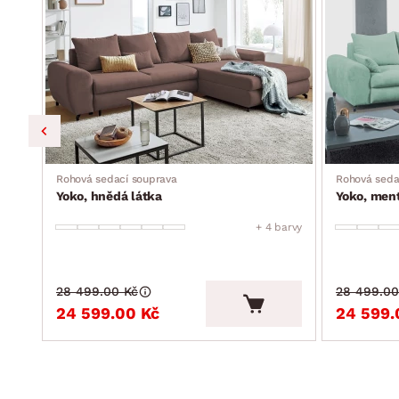
atraktivní moderní design
dodáváno v částečném demontu
Rohová sedací souprava
Rohová seda
Yoko, hnědá látka
Yoko, ment
barvy
+ 4 barvy
28 499.00 Kč
28 499.00
24 599.00 Kč
24 599.