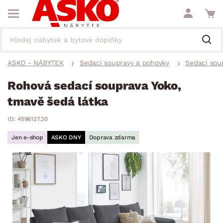
ASKO - NÁBYTEK
Sedací soupravy a pohovky
Sedací sou
Rohová sedací souprava Yoko,
tmavě šedá látka
ID: 4596127.20
Jen e-shop
ASKO DNY
Doprava zdarma