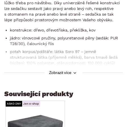
lůžko třeba pro návštěvu. Díky univerzálně řešené konstrukci
lze sedačku sestavit jako pravý anebo levý roh, respektive
s otomanem na pravé anebo levé straně – sedačka se tak
lépe přizpůsobí prostorovým možnostem Vašeho obýváku.
konstrukce: dřevo, dřevotříska, překližka, kov
jádro: vlnovcové pružiny, polyuretanové pěny (sedák: PUR
T28/30), čalounický flís
potah korpus/polštáře: látka Soro 97 – jemně
strukturovaná látka (příjemně měkká), barva tmavě šedá
(složení: 100% polyester, otěruvzdornost: 100.000 cyklů)
včetně potažení zadní části (možné umístění i v prostoru)
Zobrazit více
dekorativní prošev potahu sedáku
4 x velký opěrný polštář (hustá vnitřní výplň, potah na zip,
Související produkty
rozměry cca 69×56 cm)
2 x menší polštář (potah na zip, rozměry cca 47×32 cm)
ASKO DNY
Jen e-shop
rohový půdorys – sedací soupravu lze univerzálně
smontovat jako pravý nebo levý roh (s otomanem
umístěným na pravé nebo levé straně)