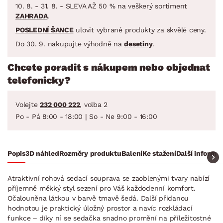
10. 8. - 31. 8. - SLEVA AŽ 50 % na veškerý sortiment
ZAHRADA
.
POSLEDNÍ ŠANCE
ulovit vybrané produkty za skvělé ceny.
Do 30. 9. nakupujte výhodně na
desetiny
.
Chcete poradit s nákupem nebo objednat
telefonicky?
Volejte
232 000 222
, volba 2
Po - Pá 8:00 - 18:00 | So - Ne 9:00 - 16:00
Popis
3D náhled
Rozměry produktu
Balení
Ke stažení
Další informa
Atraktivní rohová sedací souprava se zaoblenými tvary nabízí
příjemně měkký styl sezení pro Váš každodenní komfort.
Očalouněna látkou v barvě tmavě šedá. Další přidanou
hodnotou je praktický úložný prostor a navíc rozkládací
funkce – díky ní se sedačka snadno promění na příležitostné