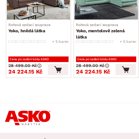
Rohová sedací souprava
Rohová sedací souprava
Yoko, hnědá látka
Yoko, mentolově zelená
látka
+ 5 barev
+ 5 barev
Cena po zadání kódu ASKO
Cena po zadání kódu ASKO
28 499.00 Kč
28 499.00 Kč
24 224.15 Kč
24 224.15 Kč