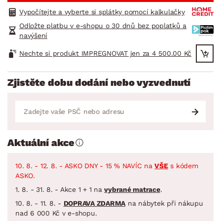
Vypočítejte a vyberte si splátky pomocí kalkulačky
Odložte platbu v e-shopu o 30 dnů bez poplatků a
navýšení
Nechte si produkt IMPREGNOVAT jen za 4 500.00 Kč
Zjistěte dobu dodání nebo vyzvednutí
Aktuální akce
10. 8. - 12. 8. - ASKO DNY - 15 % NAVÍC na
VŠE
s kódem
ASKO.
1. 8. - 31. 8. - Akce 1 + 1 na
vybrané matrace
.
10. 8. - 11. 8. -
DOPRAVA ZDARMA
na nábytek při nákupu
nad 6 000 Kč v e-shopu.