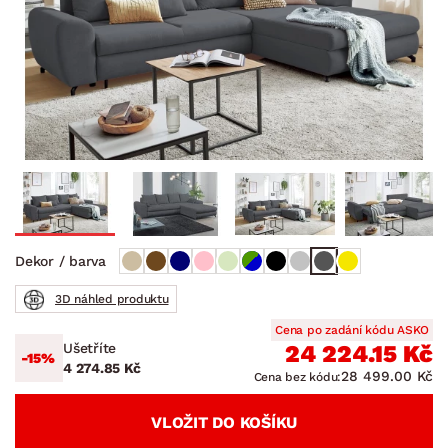
Dekor / barva
3D náhled produktu
Cena po zadání kódu ASKO
Ušetříte
24 224.15 Kč
-15%
4 274.85 Kč
28 499.00 Kč
Cena bez kódu:
VLOŽIT DO KOŠÍKU