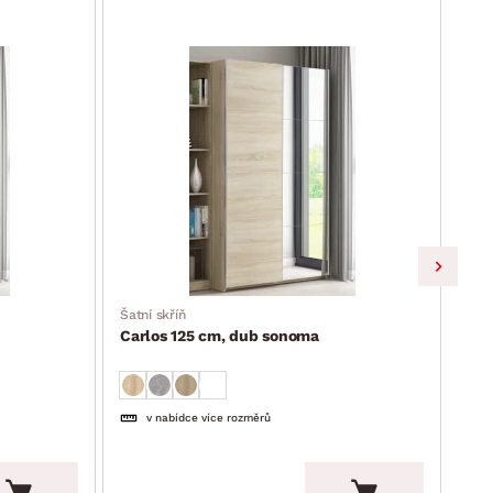
Výpro
Šatní skříň
Šatn
Carlos 125 cm, dub sonoma
Car
v nabídce více rozměrů
10 