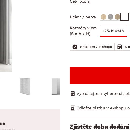
Celý popis
NÍ
DOMÁCÍ SPOTŘEBIČE
ZAHRADNÍ 
tavy
Z
Dekor / barva
vy
Z
Rozměry v cm
avy
125x194x46
(Š x V x H)
Skladem v e-shopu
K 
Vypočítejte a vyberte si sp
Odložte platbu v e-shopu o
DA
.
Zjistěte dobu dodání