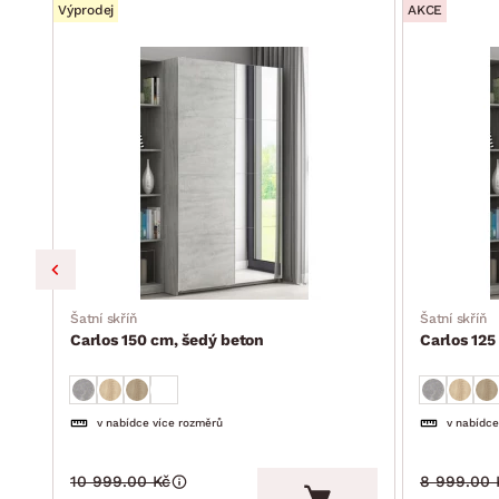
Výprodej
AKCE
Šatní skříň
Šatní skříň
Carlos 150 cm, šedý beton
Carlos 125
v nabídce více rozměrů
v nabídce
10 999.00 Kč
8 999.00 