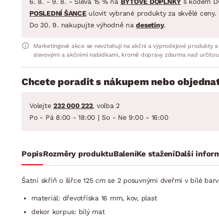
6. 8. - 9. 8. - Sleva 15 % na
BYTOVÉ DOPLŇKY
s kódem D
POSLEDNÍ ŠANCE
ulovit vybrané produkty za skvělé ceny.
Do 30. 9. nakupujte výhodně na
desetiny
.
Marketingové akce se nevztahují na akční a výprodejové produkty a
slevovými a akčními nabídkami, kromě dopravy zdarma nad určitou
Chcete poradit s nákupem nebo objednat
Volejte
232 000 222
, volba 2
Po - Pá 8:00 - 18:00 | So - Ne 9:00 - 16:00
Popis
Rozměry produktu
Balení
Ke stažení
Další infor
Šatní skříň o šířce 125 cm se 2 posuvnými dveřmi v bílé barvě
materiál: dřevotříska 16 mm, kov, plast
dekor korpus: bílý mat