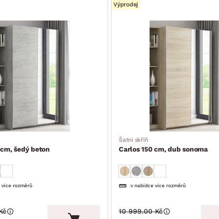
Výprodej
Šatní skříň
 cm, šedý beton
Carlos 150 cm, dub sonoma
 více rozměrů
v nabídce více rozměrů
Kč
10 999.00 Kč