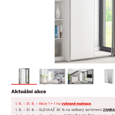
Jídelna
BYTOVÝ TEXTIL
STOLOVÁNÍ A VAŘE
Koupelnové ses
Dětský pokoj
Přikrývky
Jídelní servis
Jídelní sesta
Polštáře
Předsíň, šatna a chodba
Příbory
Zahradní sest
Koberce
Hrnce
Kuchyně
Závěsy a žaluzie
Pánve
Koupelna
Zobrazit vše
Zobrazit vše
Zahrada
VELIKONOCE
Domácnost
Aktuální akce
1. 8. - 31. 8. - Akce 1 + 1 na
vybrané matrace
.
1. 8. - 31. 8. - SLEVA AŽ 30 % na veškerý sortiment
ZAHRA