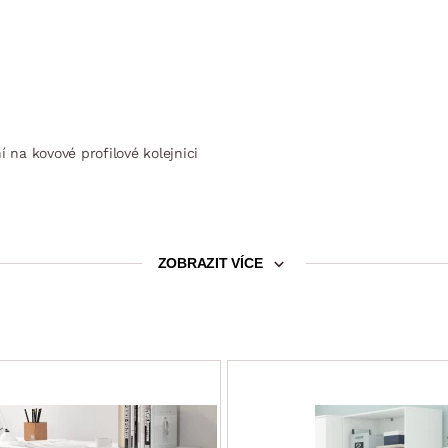
 na kovové profilové kolejnici
ZOBRAZIT VÍCE
, 4 x police
or, 4 x police