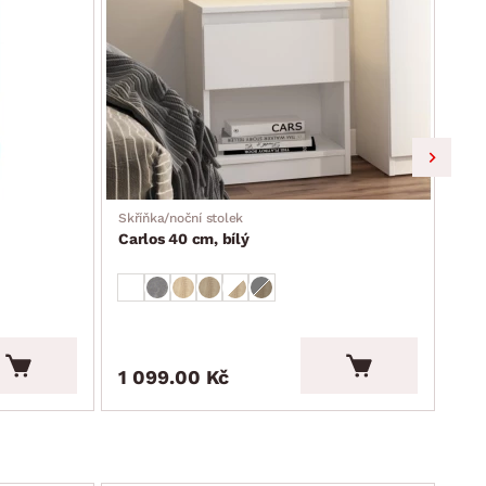
Skříňka/noční stolek
Širo
Carlos 40 cm, bílý
Car
1 099.00 Kč
4 