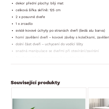
dekor přední plochy: bílý mat
celková šířka skříně: 125 cm
2 x posuvné dveře
1 x zrcadlo
svislé kovové úchyty po stranách dveří (šedá alu barva)
horní zavěšení dveří – kovové závěsy s kolečkami, zavěšení
dolní část dveří – uchycení do vodící lišty
snadná manipulace se dveřmi při otevírání/zavírání
členění vnitřního prostoru: 2 x vnitřní blok
levý vnitřní blok: šířka cca 60 cm, otevřený úložný prostor
pravý vnitřní blok: šířka cca 60 cm, otevřený úložný prost
stabilní
Související produkty
univerzální do každého interieru
dodáváno v demontu