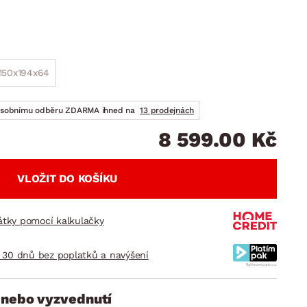
DOPLŇKY
VÁNOCE
ahradní doplňky
ahradní sestavy
150x194x64
osobnímu odběru ZDARMA ihned na
13 prodejnách
8 599.00 Kč
VLOŽIT DO KOŠÍKU
látky pomocí kalkulačky
 30 dnů bez poplatků a navýšení
 nebo vyzvednutí