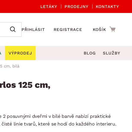
LETÁKY
PRODEJNY
KONTAKTY
PŘIHLÁSIT
REGISTRACE
KOŠÍK
A
VÝPRODEJ
BLOG
SLUŽBY
25 cm, bílá
A ORGANIZACE
Zahradní sety
DROBNÉ BYTOVÉ DOPLŇKY
če
Kuchyňské příslušenství
rlos 125 cm,
adní židle a křesla
štníky
Kuchyňské doplňky
ahradní lavice
viny
Koupelnové doplňky
Zahradní stoly
lečení
Zahradní doplňky
se 2 posuvnými dveřmi v bílé barvě nabízí praktické
hradní houpačky
Zobrazit vše
čisté linie tvarů, které se hodí do každého interieru.
ahradní lehátka