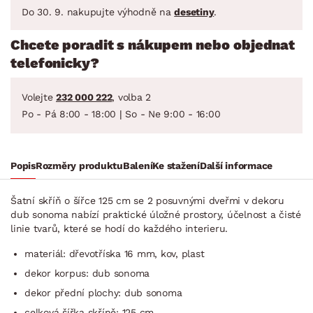
Do 30. 9. nakupujte výhodně na
desetiny
.
Chcete poradit s nákupem nebo objednat
telefonicky?
Volejte
232 000 222
, volba 2
Po - Pá 8:00 - 18:00 | So - Ne 9:00 - 16:00
Popis
Rozměry produktu
Balení
Ke stažení
Další informace
Šatní skříň o šířce 125 cm se 2 posuvnými dveřmi v dekoru
dub sonoma nabízí praktické úložné prostory, účelnost a čisté
linie tvarů, které se hodí do každého interieru.
materiál: dřevotříska 16 mm, kov, plast
dekor korpus: dub sonoma
dekor přední plochy: dub sonoma
celková šířka skříně: 125 cm