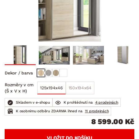
Dekor / barva
Rozměry v cm
125x194x46
150x194x64
(Š x V x H)
Skladem v e-shopu
K prohlédnutí na
4 prodejnách
K osobnímu odběru ZDARMA ihned na
11 prodejnách
8 599.00 Kč
VLOŽIT DO KOŠÍKU