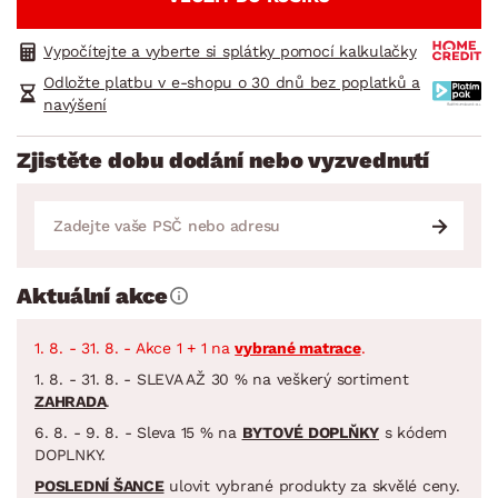
Vypočítejte a vyberte si splátky pomocí kalkulačky
Odložte platbu v e-shopu o 30 dnů bez poplatků a
navýšení
Zjistěte dobu dodání nebo vyzvednutí
Aktuální akce
1. 8. - 31. 8. - Akce 1 + 1 na
vybrané matrace
.
1. 8. - 31. 8. - SLEVA AŽ 30 % na veškerý sortiment
ZAHRADA
.
6. 8. - 9. 8. - Sleva 15 % na
BYTOVÉ DOPLŇKY
s kódem
DOPLNKY.
POSLEDNÍ ŠANCE
ulovit vybrané produkty za skvělé ceny.