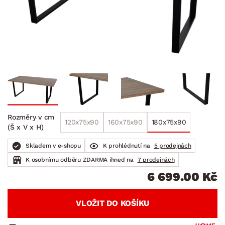
Rozměry v cm
120x75x90
160x75x90
180x75x90
(Š x V x H)
Skladem v e-shopu
K prohlédnutí na
5 prodejnách
K osobnímu odběru ZDARMA ihned na
7 prodejnách
6 699.00 Kč
VLOŽIT DO KOŠÍKU