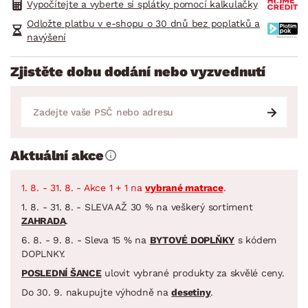
Vypočítejte a vyberte si splátky pomocí kalkulačky
Odložte platbu v e-shopu o 30 dnů bez poplatků a
navýšení
Zjistěte dobu dodání nebo vyzvednutí
Aktuální akce
1. 8. - 31. 8. - Akce 1 + 1 na
vybrané matrace
.
1. 8. - 31. 8. - SLEVA AŽ 30 % na veškerý sortiment
ZAHRADA
.
6. 8. - 9. 8. - Sleva 15 % na
BYTOVÉ DOPLŇKY
s kódem
DOPLNKY.
POSLEDNÍ ŠANCE
ulovit vybrané produkty za skvělé ceny.
Do 30. 9. nakupujte výhodně na
desetiny
.