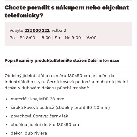
Chcete poradit s nákupem nebo objednat
telefonicky?
Volejte
232 000 222
, volba 2
Po - Pá 8:00 - 18:00 | So - Ne 9:00 - 16:00
Popis
Rozměry produktu
Balení
Ke stažení
Další informace
Obdélný jídelní stůl o rozměru 180×90 cm je laděn do
industriálního stylu. Černá kovová podnož a mohutná jídelní
deska v dubovém dekoru působí masivně.
materiál: kov, MDF 38 mm
široká kovová podnož (obdélný profil 60×20 mm)
povrchová úprava: černý lak
obdélná jídelní deska: 180×90 cm
dekor: dub riviera