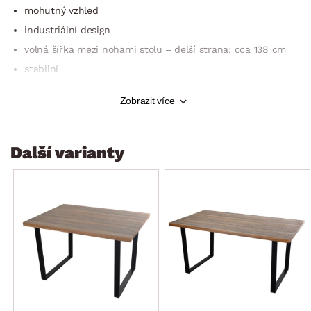
mohutný vzhled
industriální design
volná šířka mezi nohami stolu – delší strana: cca 138 cm
stabilní
nosnost do 50 kg
Zobrazit více
dodáváno v demontu
Další varianty