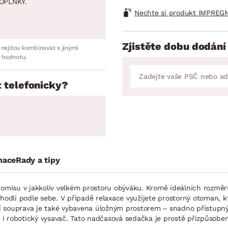
OPLNKY.
Nechte si produkt IMPREGN
Zjistěte dobu dodání
 nejdou kombinovat s jinými
 hodnotu.
 telefonicky?
mace
Rady a tipy
misu v jakkoliv velkém prostoru obýváku. Kromě ideálních rozměr
ohodlí podle sebe. V případě relaxace využijete prostorný otoman, k
í souprava je také vybavena úložným prostorem – snadno přístupný
ít i robotický vysavač. Tato nadčasová sedačka je prostě přizpůso