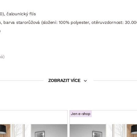
), čalounický flís
, barva starorůžová (složení: 100% polyester, otěruvzdornost: 30.00
)
ná)
blasti
ZOBRAZIT VÍCE
hování (nastavení libovolné polohy – celkem 8 poloh, opěrky zajist
Vaší individuální potřeby)
avač)
Jen e-shop
m (výsuvný typ rozkladu, konstrukce kov/dřevo, na kolečkách pro sn