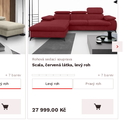
Rohová sedací souprava
Roho
Scala, červená látka, levý roh
Sca
+ 7 barev
+ 7 barev
ý roh
Levý roh
Pravý roh
27 999.00 Kč
27