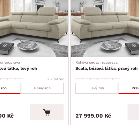
kce)
cí souprava
Rohová sedací souprava
ová látka, levý roh
Scala, béžová látka, pravý roh
+ 7 barev
 roh
Pravý roh
Levý roh
Prav
00 Kč
27 999.00 Kč