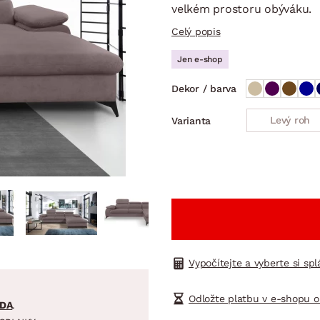
NÍ
DOMÁCÍ SPOTŘEBIČE
ZAHRADNÍ 
velkém prostoru obýváku.
tavy
Z
Celý popis
vy
Z
Jen e-shop
avy
Dekor / barva
Levý roh
Varianta
Vypočítejte a vyberte si sp
Odložte platbu v e-shopu o
DA
.