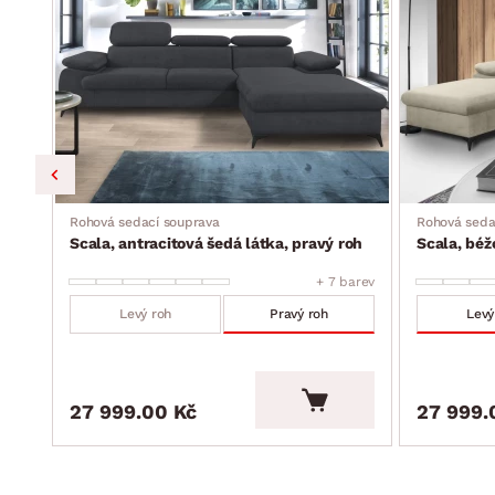
úložný prostor (pod otomanem, vyklápěcí kovová konstru
moderní nadčasový styl
dodáváno v částečném demontu
h
Rohová sedací souprava
Rohová seda
Scala, antracitová šedá látka, pravý roh
Scala, béž
barev
+ 7 barev
Levý roh
Pravý roh
Levý
27 999.00 Kč
27 999.