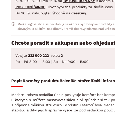
6. 8. - 9. 8. - Sleva 15 % na
BYTOVÉ DOPLŇKY
s kódem D
POSLEDNÍ ŠANCE
ulovit vybrané produkty za skvělé ceny.
Do 30. 9. nakupujte výhodně na
desetiny
.
Marketingové akce se nevztahují na akční a výprodejové produkty a
slevovými a akčními nabídkami, kromě dopravy zdarma nad určitou
Chcete poradit s nákupem nebo objednat
Volejte
232 000 222
, volba 2
Po - Pá 8:00 - 18:00 | So - Ne 9:00 - 16:00
Popis
Rozměry produktu
Balení
Ke stažení
Další infor
Moderní rohová sedačka Scala poskytuje komfort bez kompro
u kterých si můžete nastavovat sklon a přizpůsobit si tak p
s příjemně měkkou strukturou v odstínu starorůžová. Sedac
stabilitu a díky jejich správné výšce lze pod sedačkou použ