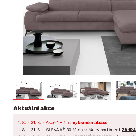
Jídelna
BYTOVÝ TEXTIL
STOLOVÁNÍ A VAŘE
Koupelnové ses
Dětský pokoj
Přikrývky
Jídelní servis
Jídelní sesta
Polštáře
Předsíň, šatna a chodba
Příbory
Zahradní sest
Koberce
Hrnce
Kuchyně
Závěsy a žaluzie
Pánve
Koupelna
Zobrazit vše
Zobrazit vše
Zahrada
VELIKONOCE
Domácnost
Aktuální akce
1. 8. - 31. 8. - Akce 1 + 1 na
vybrané matrace
.
1. 8. - 31. 8. - SLEVA AŽ 30 % na veškerý sortiment
ZAHRA