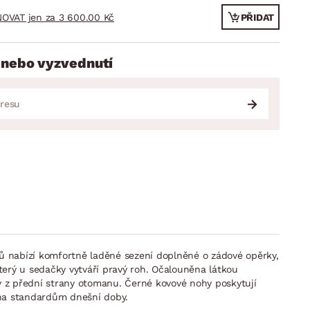
OVAT jen za 3 600.00 Kč
PŘIDAT
 nebo vyzvednutí
ů nabízí komfortně laděné sezení doplněné o zádové opěrky,
terý u sedačky vytváří pravý roh. Očalouněna látkou
 z přední strany otomanu. Černé kovové nohy poskytují
bena standardům dnešní doby.