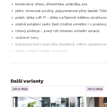
konstrukce: dřevo, dřevotříska, překližka, kov
jádro: vlnovcové pružiny, polyuretanové pěny (sedák T3040
potah: látka Loft 17 – látka s příjemně měkkou strukturou
včetně potažení zadní části (možné umístění i v prostoru
rohový půdorys – pravý roh (otoman umístěn vpravo)
zaoblené tvary
levá/pravá boční područka (zaoblená, měkce vypolstrova
sedák: středně měkký, prostorný
opěrák: středně měkký, komfortní vypolstrování bederní o
3 x široká opěrka zad v horní části opěráku – funkce polo
jejich sklonu si tak můžete přizpůsobit styl sezení podle 
celková výška – dle polohy zádové opěrky: 76–95 cm
Další varianty
výška sedu: 42 cm/hloubka sedu: 60 cm
Jen e-shop
nohy: kov, černé, výška 10 cm (možné využít robotický vys
Jen e-shop
funkce rozkladu na příležitostné lůžko: plocha 210×125 c
látkou)