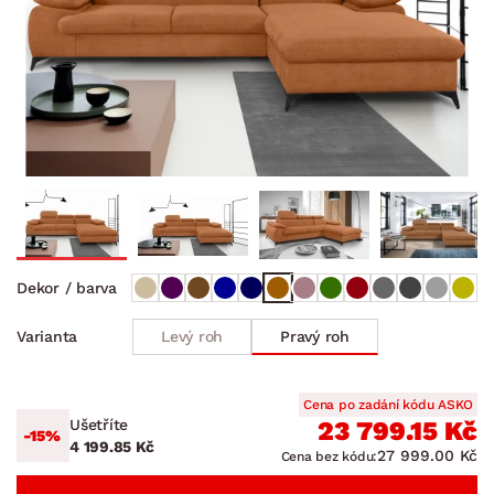
Dekor / barva
Levý roh
Pravý roh
Varianta
Cena po zadání kódu ASKO
Ušetříte
23 799.15 Kč
-15%
4 199.85 Kč
27 999.00 Kč
Cena bez kódu: