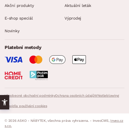
Akční produkty
Aktuální leták
E-shop speciál
Výprodej
Novinky
Platební metody
Všeobecné obchodní podmínky
Ochrana osobních údajů
Whistleblowing
Pravidla používání cookies
© 2026 ASKO - NÁBYTEK, všechna práva vyhrazena. - InveoCMS,
Inveo.cz
s.r.o.