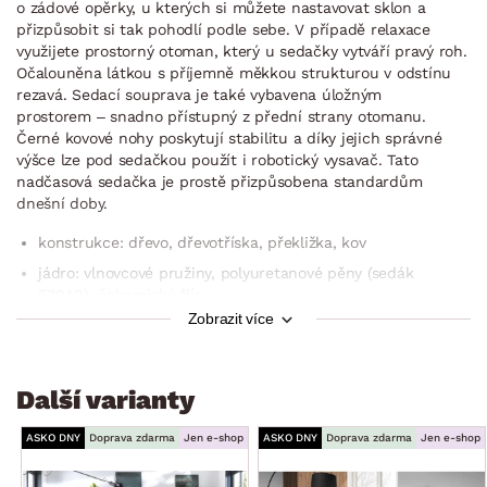
o zádové opěrky, u kterých si můžete nastavovat sklon a
přizpůsobit si tak pohodlí podle sebe. V případě relaxace
využijete prostorný otoman, který u sedačky vytváří pravý roh.
Očalouněna látkou s příjemně měkkou strukturou v odstínu
rezavá. Sedací souprava je také vybavena úložným
prostorem – snadno přístupný z přední strany otomanu.
Černé kovové nohy poskytují stabilitu a díky jejich správné
výšce lze pod sedačkou použít i robotický vysavač. Tato
nadčasová sedačka je prostě přizpůsobena standardům
dnešní doby.
konstrukce: dřevo, dřevotříska, překližka, kov
jádro: vlnovcové pružiny, polyuretanové pěny (sedák
T3040), čalounický flís
Zobrazit více
potah: látka Loft 08 – látka s příjemně měkkou strukturou,
barva rezavá (složení: 100% polyester, otěruvzdornost:
30.000 cyklů)
Další varianty
včetně potažení zadní části (možné umístění i v prostoru)
rohový půdorys – pravý roh (otoman umístěn vpravo)
ASKO DNY
Doprava zdarma
Jen e-shop
ASKO DNY
Doprava zdarma
Jen e-shop
zaoblené tvary