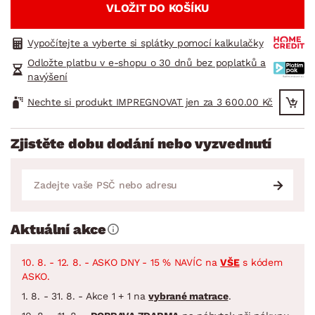
VLOŽIT DO KOŠÍKU
Vypočítejte a vyberte si splátky pomocí kalkulačky
Odložte platbu v e-shopu o 30 dnů bez poplatků a
navýšení
Nechte si produkt IMPREGNOVAT jen za 3 600.00 Kč
Zjistěte dobu dodání nebo vyzvednutí
Aktuální akce
10. 8. - 12. 8. - ASKO DNY - 15 % NAVÍC na
VŠE
s kódem
ASKO.
1. 8. - 31. 8. - Akce 1 + 1 na
vybrané matrace
.