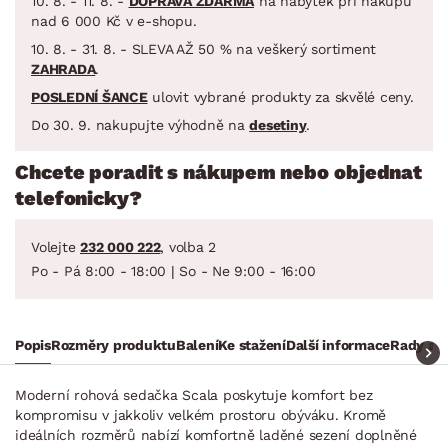
10. 8. - 11. 8. -
DOPRAVA ZDARMA
na nábytek při nákupu
nad 6 000 Kč v e-shopu.
10. 8. - 31. 8. - SLEVA AŽ 50 % na veškerý sortiment
ZAHRADA
.
POSLEDNÍ ŠANCE
ulovit vybrané produkty za skvělé ceny.
Do 30. 9. nakupujte výhodně na
desetiny
.
Chcete poradit s nákupem nebo objednat
telefonicky?
Volejte
232 000 222
, volba 2
Po - Pá 8:00 - 18:00 | So - Ne 9:00 - 16:00
Popis
Rozměry produktu
Balení
Ke stažení
Další informace
Rady a t
Moderní rohová sedačka Scala poskytuje komfort bez
kompromisu v jakkoliv velkém prostoru obýváku. Kromě
ideálních rozměrů nabízí komfortně laděné sezení doplněné