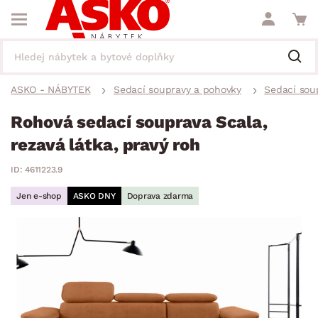
ASKO - NÁBYTEK
Sedací soupravy a pohovky
Sedací sou
Rohová sedací souprava Scala,
rezavá látka, pravý roh
ID: 4611223.9
Jen e-shop
ASKO DNY
Doprava zdarma