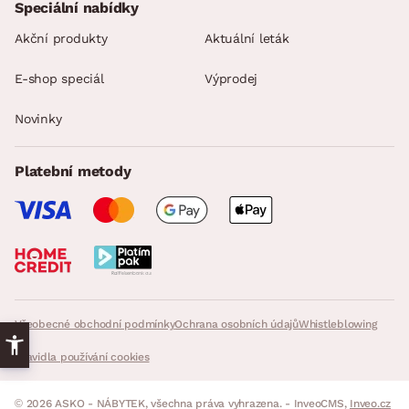
Speciální nabídky
Akční produkty
Aktuální leták
E-shop speciál
Výprodej
Novinky
Platební metody
Všeobecné obchodní podmínky
Ochrana osobních údajů
Whistleblowing
Pravidla používání cookies
© 2026 ASKO - NÁBYTEK, všechna práva vyhrazena. - InveoCMS,
Inveo.cz