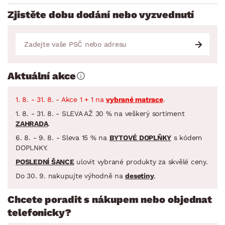
Zjistěte dobu dodání nebo vyzvednutí
Aktuální akce
1. 8. - 31. 8. - Akce 1 + 1 na
vybrané matrace
.
1. 8. - 31. 8. - SLEVA AŽ 30 % na veškerý sortiment
ZAHRADA
.
6. 8. - 9. 8. - Sleva 15 % na
BYTOVÉ DOPLŇKY
s kódem
DOPLNKY.
POSLEDNÍ ŠANCE
ulovit vybrané produkty za skvělé ceny.
Do 30. 9. nakupujte výhodně na
desetiny
.
Chcete poradit s nákupem nebo objednat
telefonicky?