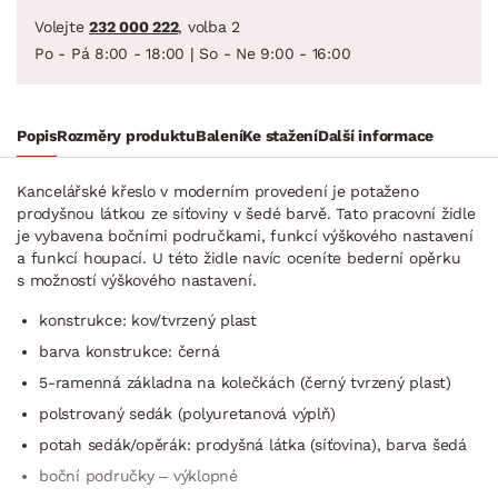
Volejte
232 000 222
, volba 2
Po - Pá 8:00 - 18:00 | So - Ne 9:00 - 16:00
Popis
Rozměry produktu
Balení
Ke stažení
Další informace
Kancelářské křeslo v moderním provedení je potaženo
prodyšnou látkou ze síťoviny v šedé barvě. Tato pracovní židle
je vybavena bočními područkami, funkcí výškového nastavení
a funkcí houpací. U této židle navíc oceníte bederní opěrku
s možností výškového nastavení.
konstrukce: kov/tvrzený plast
barva konstrukce: černá
5-ramenná základna na kolečkách (černý tvrzený plast)
polstrovaný sedák (polyuretanová výplň)
potah sedák/opěrák: prodyšná látka (síťovina), barva šedá
boční područky – výklopné