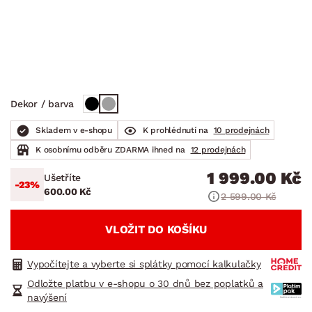
Dekor / barva
Skladem v e-shopu
K prohlédnutí na
10 prodejnách
K osobnímu odběru ZDARMA ihned na
12 prodejnách
1 999.00 Kč
Ušetříte
-23%
600.00 Kč
2 599.00 Kč
VLOŽIT DO KOŠÍKU
Vypočítejte a vyberte si splátky pomocí kalkulačky
Odložte platbu v e-shopu o 30 dnů bez poplatků a
navýšení