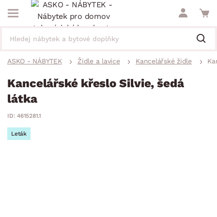
ASKO - NÁBYTEK
Židle a lavice
Kancelářské židle
Kan
Kancelářské křeslo Silvie, šedá
látka
ID: 4615281.1
Leták