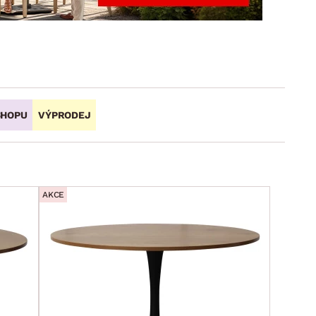
DOPLŇKY
VÁNOCE
ahradní doplňky
ahradní sestavy
SHOPU
VÝPRODEJ
AKCE