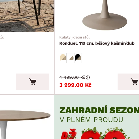
tůl
Kulatý jídelní stůl
Ronduel, 110 cm, béžový kašmír/dub
4 499.00 Kč
3 999.00 Kč