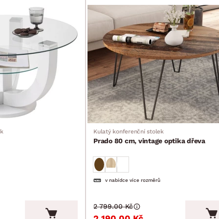
ek
Kulatý konferenční stolek
Prado 80 cm, vintage optika dřeva
v nabídce více rozměrů
2 799.00 Kč
2 190.00 Kč