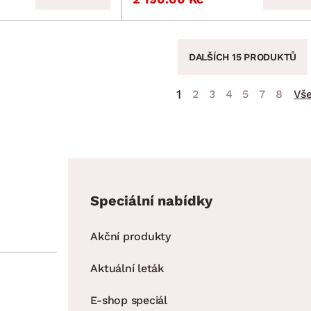
DALŠÍCH 15 PRODUKTŮ
1
2
3
4
5
7
8
Vš
Speciální nabídky
Akční produkty
Aktuální leták
E-shop speciál