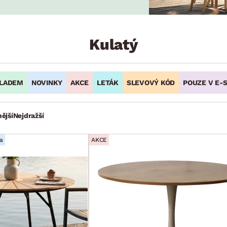
NÍ
DOMÁCÍ SPOTŘEBIČE
ZAHRADNÍ 
tavy
Z
vy
Z
Kulatý
avy
LADEM
NOVINKY
AKCE
LETÁK
SLEVOVÝ KÓD
POUZE V E-
ější
Nejdražší
a
AKCE