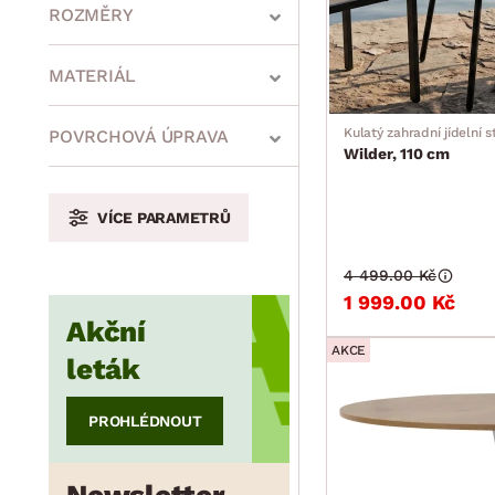
ROZMĚRY
MATERIÁL
min.
cm
max.
cm
Kulatý zahradní jídelní s
POVRCHOVÁ ÚPRAVA
Wilder, 110 cm
VÍCE PARAMETRŮ
min.
cm
max.
cm
4 499.00 Kč
1 999.00 Kč
Akční
min.
cm
max.
cm
AKCE
leták
PROHLÉDNOUT