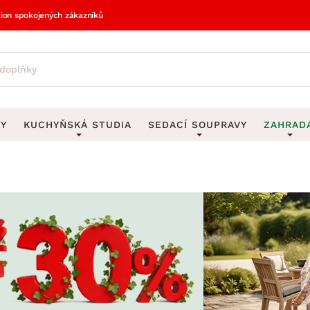
lion spokojených zákazníků
VY
KUCHYŇSKÁ STUDIA
SEDACÍ SOUPRAVY
ZAHRAD
vy
DEKORACE
Sedací soupravy do U
UKLÁDÁNÍ 
y
Obrazy
Věšáky na klí
avy
Rohové sedací soupravy
Zahr
Zrcadla
Stojany na de
tavy
Sedací soupravy 3-2-1
Z
la
Hodiny
Stojany na no
avy
Sedací soupravy na míru
Vázy
Stojany na ob
vy
Za
Zobrazit vše
Zobrazit vše
avy
Z