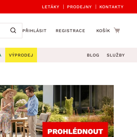
LETÁKY
PRODEJNY
KONTAKTY
PŘIHLÁSIT
REGISTRACE
KOŠÍK
A
VÝPRODEJ
BLOG
SLUŽBY
A ORGANIZACE
Zahradní sety
DROBNÉ BYTOVÉ DOPLŇKY
če
Kuchyňské příslušenství
adní židle a křesla
štníky
Kuchyňské doplňky
ahradní lavice
viny
Koupelnové doplňky
Zahradní stoly
lečení
Zahradní doplňky
hradní houpačky
Zobrazit vše
ahradní lehátka