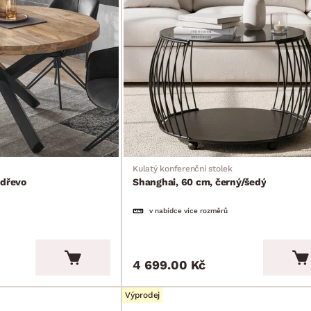
Kulatý konferenční stolek
 dřevo
Shanghai, 60 cm, černý/šedý
v nabídce více rozměrů
4 699.00 Kč
Výprodej