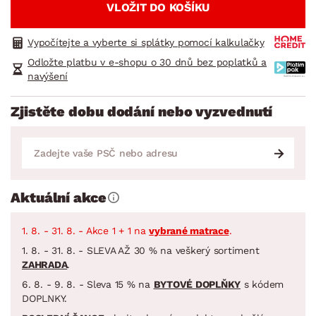
VLOŽIT DO KOŠÍKU
Vypočítejte a vyberte si splátky pomocí kalkulačky
Odložte platbu v e-shopu o 30 dnů bez poplatků a
navýšení
Zjistěte dobu dodání nebo vyzvednutí
Aktuální akce
1. 8. - 31. 8. - Akce 1 + 1 na
vybrané matrace
.
1. 8. - 31. 8. - SLEVA AŽ 30 % na veškerý sortiment
ZAHRADA
.
6. 8. - 9. 8. - Sleva 15 % na
BYTOVÉ DOPLŇKY
s kódem
DOPLNKY.