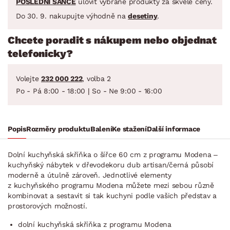
POSLEDNÍ ŠANCE
ulovit vybrané produkty za skvělé ceny.
Do 30. 9. nakupujte výhodně na
desetiny
.
Chcete poradit s nákupem nebo objednat
telefonicky?
Volejte
232 000 222
, volba 2
Po - Pá 8:00 - 18:00 | So - Ne 9:00 - 16:00
Popis
Rozměry produktu
Balení
Ke stažení
Další informace
Dolní kuchyňská skříňka o šířce 60 cm z programu Modena –
kuchyňský nábytek v dřevodekoru dub artisan/černá působí
moderně a útulně zároveň. Jednotlivé elementy
z kuchyňského programu Modena můžete mezi sebou různě
kombinovat a sestavit si tak kuchyni podle vašich představ a
prostorových možností.
dolní kuchyňská skříňka z programu Modena