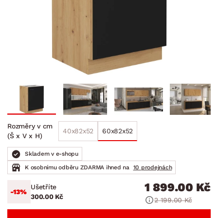
Rozměry v cm
40x82x52
60x82x52
(Š x V x H)
Skladem v e-shopu
K osobnímu odběru ZDARMA ihned na
10 prodejnách
1 899.00 Kč
Ušetříte
-13%
300.00 Kč
2 199.00 Kč