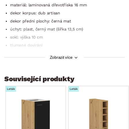
materiál: laminovaná dřevotříska 16 mm
dekor korpus: dub artisan
dekor přední plochy: černá mat
úchyt: plast, černý mat (šířka 13,5 cm)
sokl: výška 10 cm
tlumené dovírání
1 x dveře (uni montáž na pravou/levou stranu, úložný
Zobrazit více
prostor, 1 x police)
bez horní pracovní desky (k dokoupení samostatně)
šířka: 60 cm
Související produkty
výška: 82 cm (bez pracovní desky)
Leták
Leták
hloubka: 52 cm (hloubka po osazení pracovní desky 60 cm)
dodáváno v demontu