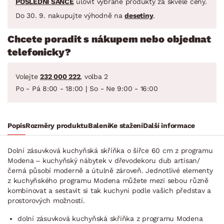
POSLEDNÍ ŠANCE
ulovit vybrané produkty za skvělé ceny.
Do 30. 9. nakupujte výhodně na
desetiny
.
Chcete poradit s nákupem nebo objednat
telefonicky?
Volejte
232 000 222
, volba 2
Po - Pá 8:00 - 18:00 | So - Ne 9:00 - 16:00
Popis
Rozměry produktu
Balení
Ke stažení
Další informace
Dolní zásuvková kuchyňská skříňka o šířce 60 cm z programu
Modena – kuchyňský nábytek v dřevodekoru dub artisan/
černá působí moderně a útulně zároveň. Jednotlivé elementy
z kuchyňského programu Modena můžete mezi sebou různě
kombinovat a sestavit si tak kuchyni podle vašich představ a
prostorových možností.
dolní zásuvková kuchyňská skříňka z programu Modena