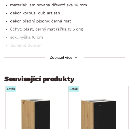
materiál: laminovaná dřevotříska 16 mm
dekor korpus: dub artisan
dekor přední plochy: černá mat
úchyt: plast, černý mat (šířka 13,5 cm)
sokl: výška 10 cm
tlumené dovírání
3 x zásuvka
Zobrazit více
bez horní pracovní desky (k dokoupení samostatně)
šířka: 60 cm
Související produkty
výška: 82 cm (bez pracovní desky)
hloubka: 52 cm (hloubka po osazení pracovní desky 60 cm)
Leták
Leták
dodáváno v demontu