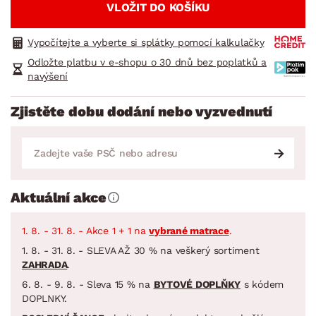
VLOŽIT DO KOŠÍKU
Vypočítejte a vyberte si splátky pomocí kalkulačky
Odložte platbu v e-shopu o 30 dnů bez poplatků a
navýšení
Zjistěte dobu dodání nebo vyzvednutí
Aktuální akce
1. 8. - 31. 8. - Akce 1 + 1 na
vybrané matrace
.
1. 8. - 31. 8. - SLEVA AŽ 30 % na veškerý sortiment
ZAHRADA
.
6. 8. - 9. 8. - Sleva 15 % na
BYTOVÉ DOPLŇKY
s kódem
DOPLNKY.