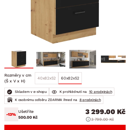
Rozměry v cm
40x82x52
60x82x52
(Š x V x H)
Skladem v e-shopu
K prohlédnutí na
10 prodejnách
K osobnímu odběru ZDARMA ihned na
8 prodejnách
3 299.00 Kč
Ušetříte
-13%
500.00 Kč
3 799.00 Kč