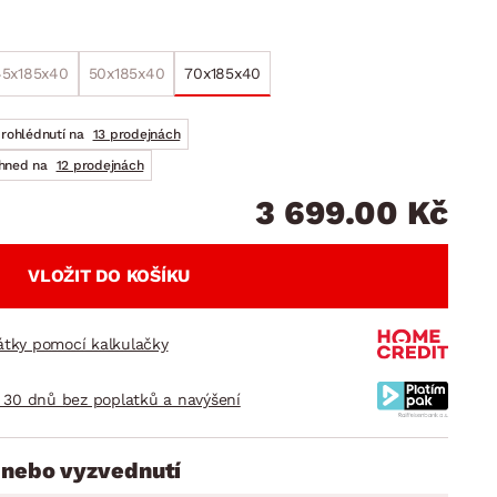
DOPLŇKY
VÁNOCE
ahradní doplňky
ahradní sestavy
45x185x40
50x185x40
70x185x40
prohlédnutí na
13 prodejnách
ihned na
12 prodejnách
3 699.00 Kč
VLOŽIT DO KOŠÍKU
látky pomocí kalkulačky
 30 dnů bez poplatků a navýšení
 nebo vyzvednutí