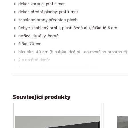
dekor korpus: grafit mat
dekor přední plochy: grafit mat
zaoblené hrany předních ploch
úchyt: zaoblený profil, plast, šedá alu, šířka 16,5 cm
nožky: kluzáky, černé
šířka: 70 cm
hloubka: 40 cm (hloubka ideální i do menšího prostoru!!)
2 x otočné dveře
členění vnitřního prostoru: 1 x vnitřní blok
vnitřní blok: úložný prostor, 5 x vnitřní police (výškově na
dekor vnitřního prostoru: optika šedého textilního plátna
perokresba vnitřního prostoru skříně viz fotogalerie
Související produkty
víceúčelový program nábytku Multiraum je vhodný pro univ
sklepní prostor nebo prádelnu
vyrobeno v Německu
dodáváno v demontu