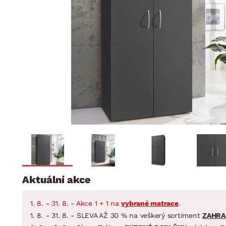
Jídelna
BYTOVÝ TEXTIL
STOLOVÁNÍ A VAŘE
Koupelnové ses
Dětský pokoj
Přikrývky
Jídelní servis
Jídelní sesta
Polštáře
Předsíň, šatna a chodba
Příbory
Zahradní sest
Koberce
Hrnce
Kuchyně
Závěsy a žaluzie
Pánve
Koupelna
Zobrazit vše
Zobrazit vše
Zahrada
VELIKONOCE
Domácnost
Aktuální akce
1. 8. - 31. 8. - Akce 1 + 1 na
vybrané matrace
.
1. 8. - 31. 8. - SLEVA AŽ 30 % na veškerý sortiment
ZAHRA