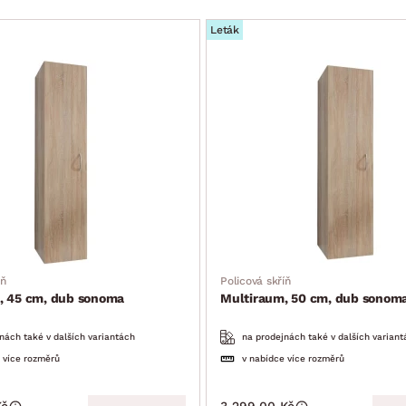
Leták
íň
Policová skříň
, 45 cm, dub sonoma
Multiraum, 50 cm, dub sonom
nách také v dalších variantách
na prodejnách také v dalších variant
 více rozměrů
v nabídce více rozměrů
Kč
3 299.00 Kč