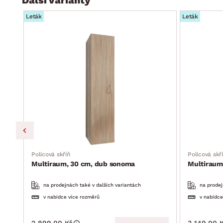
Leták
Leták
Policová skříň
Policová skř
Multiraum, 30 cm, dub sonoma
Multiraum
na prodejnách také v dalších variantách
na prodej
v nabídce více rozměrů
v nabídce
2 899.00 Kč
3 149.00 