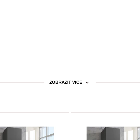
ZOBRAZIT VÍCE
stavitelné)
erzální zařizování všech místností – kombinací jednotlivých dílů s