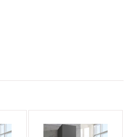
nadno zařídíte šatnu, ložnici, pracovnu, domácí dílnu,