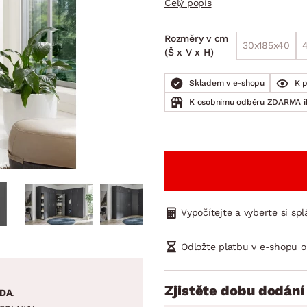
Celý popis
NÍ
DOMÁCÍ SPOTŘEBIČE
ZAHRADNÍ 
tavy
Z
Rozměry v cm
vy
Z
30x185x40
(Š x V x H)
avy
Skladem v e-shopu
K 
K osobnímu odběru ZDARMA 
Vypočítejte a vyberte si sp
Odložte platbu v e-shopu o
Zjistěte dobu dodání
DA
.