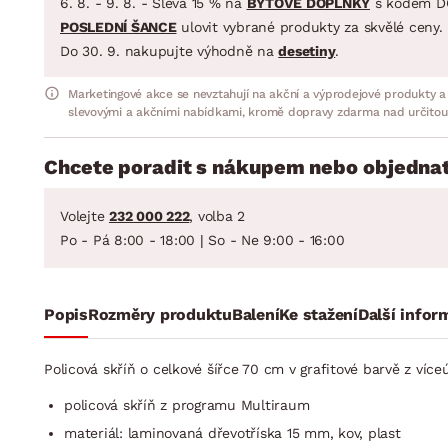
6. 8. - 9. 8. - Sleva 15 % na
BYTOVÉ DOPLŇKY
s kódem D
POSLEDNÍ ŠANCE
ulovit vybrané produkty za skvělé ceny.
Do 30. 9. nakupujte výhodně na
desetiny
.
Marketingové akce se nevztahují na akční a výprodejové produkty a
slevovými a akčními nabídkami, kromě dopravy zdarma nad určitou
Chcete poradit s nákupem nebo objednat
Volejte
232 000 222
, volba 2
Po - Pá 8:00 - 18:00 | So - Ne 9:00 - 16:00
Popis
Rozměry produktu
Balení
Ke stažení
Další infor
Policová skříň o celkové šířce 70 cm v grafitové barvě z v
policová skříň z programu Multiraum
materiál: laminovaná dřevotříska 15 mm, kov, plast