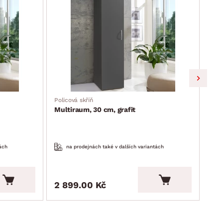
Policová skříň
Skří
Multiraum, 30 cm, grafit
Mul
ách
na prodejnách také v dalších variantách
2 899.00 Kč
1 