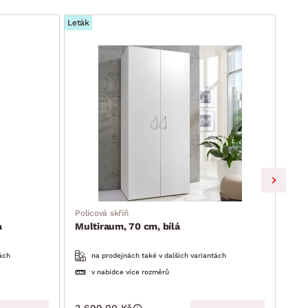
Leták
Leták
Policová skříň
Skří
a
Multiraum, 70 cm, bílá
Mul
ách
na prodejnách také v dalších variantách
v nabídce více rozměrů
3 699.00 Kč
3 6