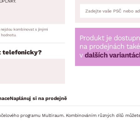
OPLNKY.
 nejdou kombinovat s jinými
 hodnotu.
 telefonicky?
mace
Naplánuj si na prodejně
íceúčelového programu Multiraum. Kombinováním různých dílů můžete