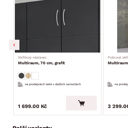
Skříňový nástavec
Policová skř
Multiraum, 70 cm, grafit
Multiraum,
na prodejnách také v dalších variantách
na prodej
1 699.00 Kč
3 299.0
Další varianty