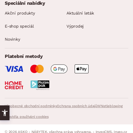
Speciální nabídky
Akční produkty
Aktuální leták
E-shop speciál
Výprodej
Novinky
Platební metody
Všeobecné obchodní podmínky
Ochrana osobních údajů
Whistleblowing
Pravidla používání cookies
© 2026 ASKO - NÁBYTEK, všechna práva vyhrazena. - InveoCMS,
Inveo.cz