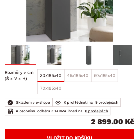
Rozměry v cm
30x185x40
45x185x40
50x185x40
(Š x V x H)
70x185x40
Skladem v e-shopu
K prohlédnutí na
9 prodejnách
K osobnímu odběru ZDARMA ihned na
8 prodejnách
2 899.00 Kč
VLOŽIT DO KOŠÍKU