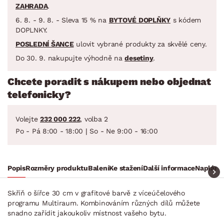
ZAHRADA
.
6. 8. - 9. 8. - Sleva 15 % na
BYTOVÉ DOPLŇKY
s kódem
DOPLNKY.
POSLEDNÍ ŠANCE
ulovit vybrané produkty za skvělé ceny.
Do 30. 9. nakupujte výhodně na
desetiny
.
Chcete poradit s nákupem nebo objednat
telefonicky?
Volejte
232 000 222
, volba 2
Po - Pá 8:00 - 18:00 | So - Ne 9:00 - 16:00
Popis
Rozměry produktu
Balení
Ke stažení
Další informace
Naplánuj
Skříň o šířce 30 cm v grafitové barvě z víceúčelového
programu Multiraum. Kombinováním různých dílů můžete
snadno zařídit jakoukoliv místnost vašeho bytu.