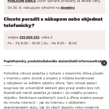
POSLEDNÍ ŠANCE
ulovit vybrané produkty za skvělé ceny.
Do 30. 9. nakupujte výhodně na
desetiny
.
Chcete poradit s nákupem nebo objednat
telefonicky?
Volejte
232 000 222
, volba 2
Po - Pá 8:00 - 18:00 | So - Ne 9:00 - 16:00
Popis
Rozměry produktu
Balení
Ke stažení
Další informace
Rady a t
Pohodlná rohová sedačka s nohami z masivního dřeva působí
v interieru velmi útulně a snadno ji můžete kombinovat
s nábytkem ve světlém odstínu dřeva. Tato rohová sedací
souprava lze univerzálně sestavit jako pravý anebo levý roh.
Rozměrově menší sedačka je ideální i do malého prostoru
obýváku. Kombinace zaoblených tvarů a dřeva snadno pasuje
do mnoha interierů – jak do interieru v oblíbeném
skandinávském stylu, tak do všech klasicky nebo moderně