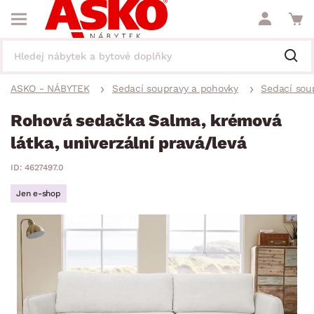
ASKO - NÁBYTEK
Sedací soupravy a pohovky
Sedací sou
Rohová sedačka Salma, krémová
látka, univerzální pravá/levá
ID: 4627497.0
Jen e-shop