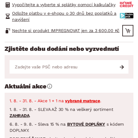
Vypočítejte a vyberte si splátky pomocí kalkulačky
Odložte platbu v e-shopu o 30 dnů bez poplatků a
navýšení
Nechte si produkt IMPREGNOVAT jen za 3 600.00 Kč
Zjistěte dobu dodání nebo vyzvednutí
Aktuální akce
1. 8. - 31. 8. - Akce 1 + 1 na
vybrané matrace
.
1. 8. - 31. 8. - SLEVA AŽ 30 % na veškerý sortiment
ZAHRADA
.
6. 8. - 9. 8. - Sleva 15 % na
BYTOVÉ DOPLŇKY
s kódem
DOPLNKY.