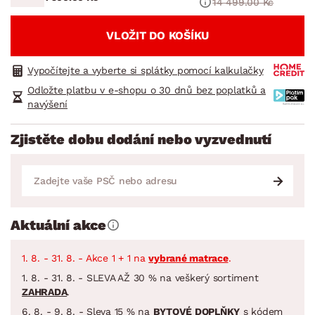
14 499.00 Kč
VLOŽIT DO KOŠÍKU
Vypočítejte a vyberte si splátky pomocí kalkulačky
Odložte platbu v e-shopu o 30 dnů bez poplatků a
navýšení
Zjistěte dobu dodání nebo vyzvednutí
Aktuální akce
1. 8. - 31. 8. - Akce 1 + 1 na
vybrané matrace
.
1. 8. - 31. 8. - SLEVA AŽ 30 % na veškerý sortiment
ZAHRADA
.
6. 8. - 9. 8. - Sleva 15 % na
BYTOVÉ DOPLŇKY
s kódem