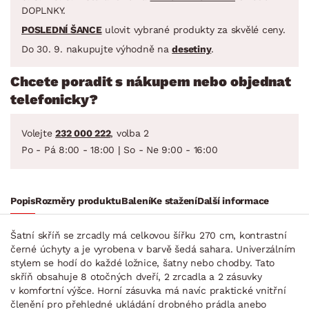
DOPLNKY.
POSLEDNÍ ŠANCE
ulovit vybrané produkty za skvělé ceny.
Do 30. 9. nakupujte výhodně na
desetiny
.
Chcete poradit s nákupem nebo objednat
telefonicky?
Volejte
232 000 222
, volba 2
Po - Pá 8:00 - 18:00 | So - Ne 9:00 - 16:00
Popis
Rozměry produktu
Balení
Ke stažení
Další informace
Šatní skříň se zrcadly má celkovou šířku 270 cm, kontrastní
černé úchyty a je vyrobena v barvě šedá sahara. Univerzálním
stylem se hodí do každé ložnice, šatny nebo chodby. Tato
skříň obsahuje 8 otočných dveří, 2 zrcadla a 2 zásuvky
v komfortní výšce. Horní zásuvka má navíc praktické vnitřní
členění pro přehledné ukládání drobného prádla anebo