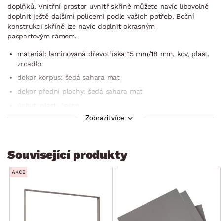
doplňků. Vnitřní prostor uvnitř skříně můžete navíc libovolně
doplnit ještě dalšími policemi podle vašich potřeb. Boční
konstrukci skříně lze navíc doplnit okrasným
paspartovým rámem.
materiál: laminovaná dřevotříska 15 mm/18 mm, kov, plast,
zrcadlo
dekor korpus: šedá sahara mat
dekor přední plochy: šedá sahara mat
úchyt: plast, černé
Zobrazit více
univerzální styl do každé ložnice, šatny nebo chodby
celková šířka: 270 cm
8 x otočné dveře
Související produkty
2 x zrcadlo
AKCE
2 x zásuvka (kovové boční pojezdy, umístění v komfortní
výšce, horní zásuvka s vnitřním členěním – pro přehledné
ukládání drobného prádla nebo doplňků jako např. pásky,
kravaty, šperky, hodinky atd.)
členění vnitřního prostoru: 4 x vnitřní blok