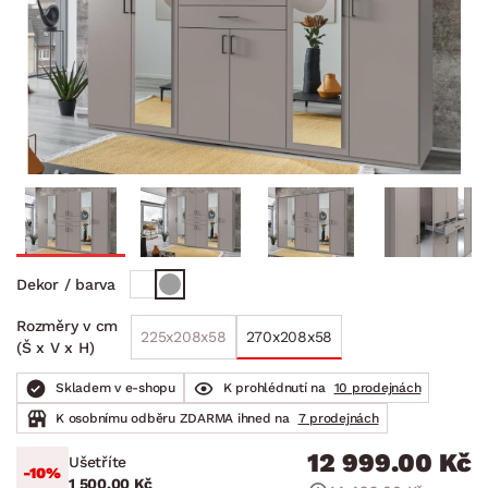
Dekor / barva
Rozměry v cm
225x208x58
270x208x58
(Š x V x H)
Skladem v e-shopu
K prohlédnutí na
10 prodejnách
K osobnímu odběru ZDARMA ihned na
7 prodejnách
12 999.00 Kč
Ušetříte
-10%
1 500.00 Kč