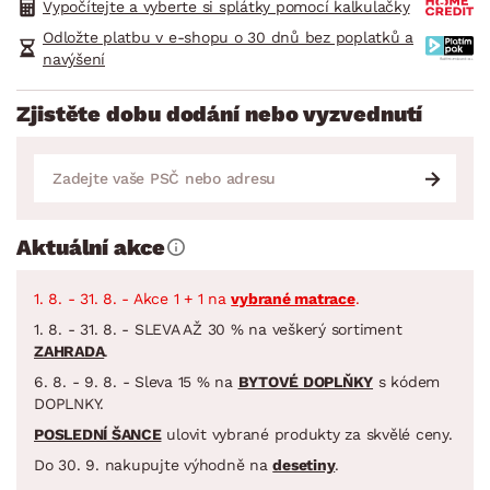
Vypočítejte a vyberte si splátky pomocí kalkulačky
Odložte platbu v e-shopu o 30 dnů bez poplatků a
navýšení
Zjistěte dobu dodání nebo vyzvednutí
Aktuální akce
1. 8. - 31. 8. - Akce 1 + 1 na
vybrané matrace
.
1. 8. - 31. 8. - SLEVA AŽ 30 % na veškerý sortiment
ZAHRADA
.
6. 8. - 9. 8. - Sleva 15 % na
BYTOVÉ DOPLŇKY
s kódem
DOPLNKY.
POSLEDNÍ ŠANCE
ulovit vybrané produkty za skvělé ceny.
Do 30. 9. nakupujte výhodně na
desetiny
.