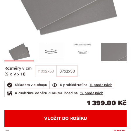
Rozměry v cm
110x2x50
87x2x50
(Š x V x H)
Skladem v e-shopu
K prohlédnutí na
11 prodejnách
K osobnímu odběru ZDARMA ihned na
12 prodejnách
1 399.00 Kč
VLOŽIT DO KOŠÍKU