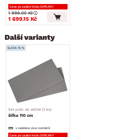
Cena po zadání kódu DOPLNKY
1 999.00 Kč
1 699.15 Kč
Další varianty
SLEVA 15 %
Set polic do skříně (2 ks)
šířka 110 cm
v nabídce více rozměrů
Cena po zadání kódu DOPLNKY