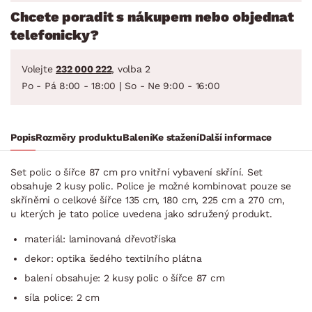
Chcete poradit s nákupem nebo objednat
telefonicky?
Volejte
232 000 222
, volba 2
Po - Pá 8:00 - 18:00 | So - Ne 9:00 - 16:00
Popis
Rozměry produktu
Balení
Ke stažení
Další informace
Set polic o šířce 87 cm pro vnitřní vybavení skříní. Set
obsahuje 2 kusy polic. Police je možné kombinovat pouze se
skříněmi o celkové šířce 135 cm, 180 cm, 225 cm a 270 cm,
u kterých je tato police uvedena jako sdružený produkt.
materiál: laminovaná dřevotříska
dekor: optika šedého textilního plátna
balení obsahuje: 2 kusy polic o šířce 87 cm
síla police: 2 cm