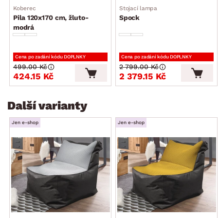
Koberec
Stojací lampa
výška opěradla: cca 35 cm
Pila 120x170 cm, žluto-
Spock
využití pouze v interieru
modrá
Cena po zadání kódu DOPLNKY
Cena po zadání kódu DOPLNKY
499.00 Kč
2 799.00 Kč
424.15 Kč
2 379.15 Kč
Další varianty
Jen e-shop
Jen e-shop