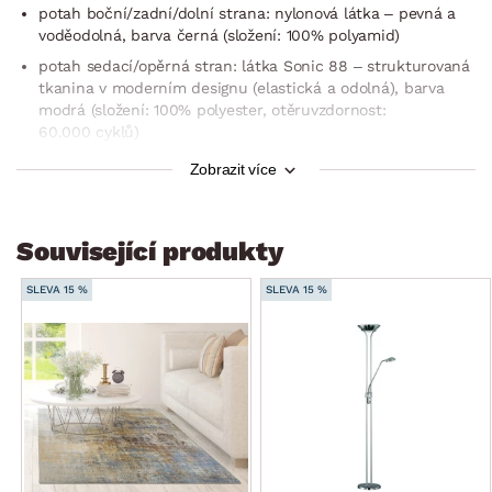
potah boční/zadní/dolní strana: nylonová látka – pevná a
voděodolná, barva černá (složení: 100% polyamid)
potah sedací/opěrná stran: látka Sonic 88 – strukturovaná
tkanina v moderním designu (elastická a odolná), barva
modrá (složení: 100% polyester, otěruvzdornost:
60.000 cyklů)
objem: 450 l
Zobrazit více
tvar křesla
měkká a snadno tvarovatelná vnitřní výplň
Související produkty
snadno se přizpůsobí tvaru těla
pohodlné ležérní sezení
SLEVA 15 %
SLEVA 15 %
zadní látkové madlo (pro snadné přenášení)
poslouží při sledování filmů, čtení, hraní her, relaxování,
lenošení atd.
lze využít i jako doplňkové křesílko do obýváku
výška sedu: cca 35 cm
hloubka sedu: cca 50 cm
šířka sedu: cca 75 cm