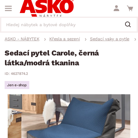
ASKO - NÁBYTEK
Křesla a sezení
Sedací vaky a pytle
Sedací pytel Carole, černá
látka/modrá tkanina
ID: 4627874.2
Jen e-shop