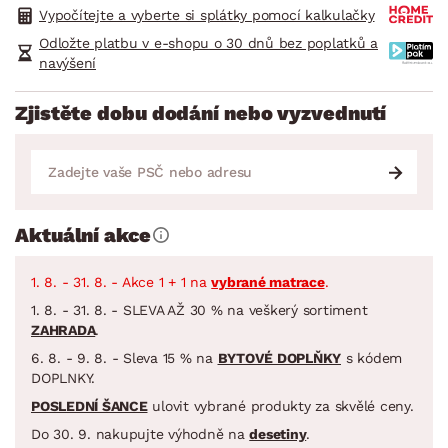
Vypočítejte a vyberte si splátky pomocí kalkulačky
Odložte platbu v e-shopu o 30 dnů bez poplatků a
navýšení
Zjistěte dobu dodání nebo vyzvednutí
Aktuální akce
1. 8. - 31. 8. - Akce 1 + 1 na
vybrané matrace
.
1. 8. - 31. 8. - SLEVA AŽ 30 % na veškerý sortiment
ZAHRADA
.
6. 8. - 9. 8. - Sleva 15 % na
BYTOVÉ DOPLŇKY
s kódem
DOPLNKY.
POSLEDNÍ ŠANCE
ulovit vybrané produkty za skvělé ceny.
Do 30. 9. nakupujte výhodně na
desetiny
.