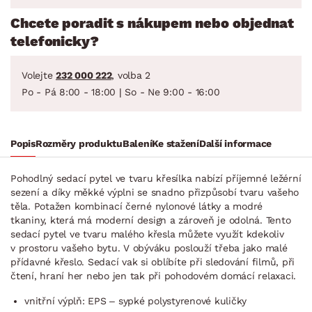
Chcete poradit s nákupem nebo objednat
telefonicky?
Volejte
232 000 222
, volba 2
Po - Pá 8:00 - 18:00 | So - Ne 9:00 - 16:00
Popis
Rozměry produktu
Balení
Ke stažení
Další informace
Pohodlný sedací pytel ve tvaru křesílka nabízí příjemné ležérní
sezení a díky měkké výplni se snadno přizpůsobí tvaru vašeho
těla. Potažen kombinací černé nylonové látky a modré
tkaniny, která má moderní design a zároveň je odolná. Tento
sedací pytel ve tvaru malého křesla můžete využít kdekoliv
v prostoru vašeho bytu. V obýváku poslouží třeba jako malé
přídavné křeslo. Sedací vak si oblíbíte při sledování filmů, při
čtení, hraní her nebo jen tak při pohodovém domácí relaxaci.
vnitřní výplň: EPS – sypké polystyrenové kuličky