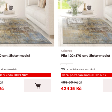
Koberec
0 cm, žluto-modrá
Pila 120x170 cm, žluto-modrá
 více rozměrů
v nabídce více rozměrů
dání kódu DOPLNKY
Cena po zadání kódu DOPLNKY
499.00 Kč
Kč
424.15 Kč