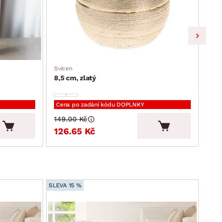
Svícen
Uměl
8,5 cm, zlatý
Růž
Cena po zadání kódu DOPLNKY
Cen
149.00 Kč
89.
126.65 Kč
75
SLEVA 15 %
SLEVA