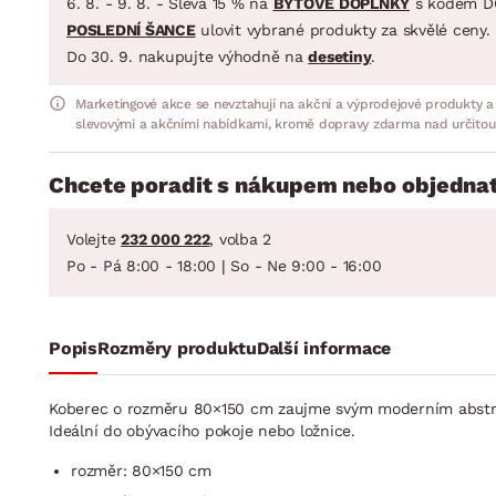
6. 8. - 9. 8. - Sleva 15 % na
BYTOVÉ DOPLŇKY
s kódem D
POSLEDNÍ ŠANCE
ulovit vybrané produkty za skvělé ceny.
Do 30. 9. nakupujte výhodně na
desetiny
.
Marketingové akce se nevztahují na akční a výprodejové produkty a
slevovými a akčními nabídkami, kromě dopravy zdarma nad určitou
Chcete poradit s nákupem nebo objednat
Volejte
232 000 222
, volba 2
Po - Pá 8:00 - 18:00 | So - Ne 9:00 - 16:00
Popis
Rozměry produktu
Další informace
Koberec o rozměru 80×150 cm zaujme svým moderním abstraktn
Ideální do obývacího pokoje nebo ložnice.
rozměr: 80×150 cm