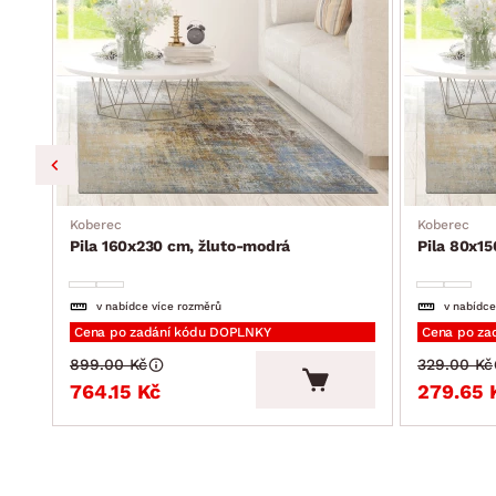
Koberec
Koberec
Pila 160x230 cm, žluto-modrá
Pila 80x15
v nabídce více rozměrů
v nabídce
Cena po zadání kódu DOPLNKY
Cena po za
899.00 Kč
329.00 Kč
764.15 Kč
279.65 