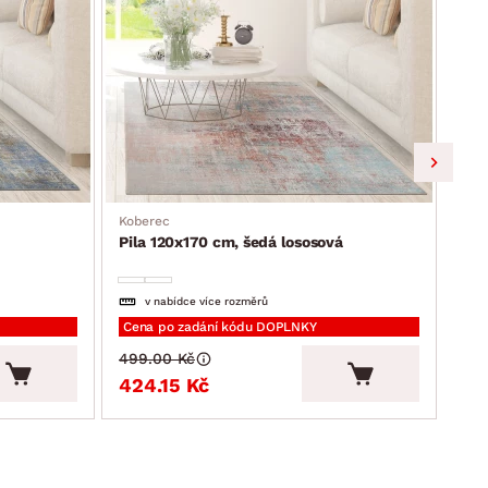
Kob
Pil
Koberec
Pila 120x170 cm, šedá lososová
v nabídce více rozměrů
Cena po zadání kódu DOPLNKY
Cen
499.00 Kč
899
424.15 Kč
76