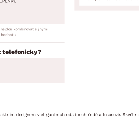
OPLNKY.
 nejdou kombinovat s jinými
 hodnotu.
 telefonicky?
ím designem v elegantních odstínech šedé a lososové. Skvěle dopln