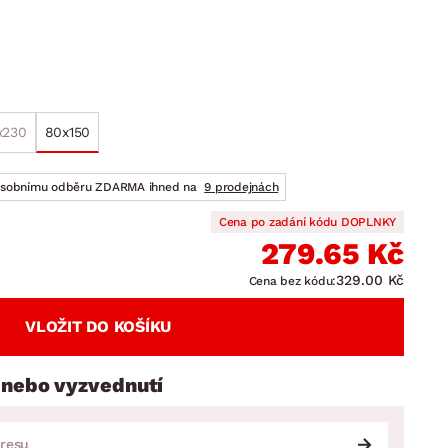
DOPLŇKY
VÁNOCE
ahradní doplňky
ahradní sestavy
x230
80x150
osobnímu odběru ZDARMA ihned na
9 prodejnách
Cena po zadání kódu DOPLNKY
279.65 Kč
329.00 Kč
Cena bez kódu:
VLOŽIT DO KOŠÍKU
 nebo vyzvednutí