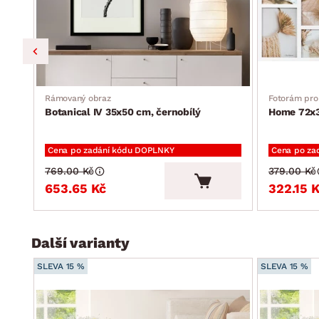
Rámovaný obraz
Fotorám pro 
Botanical IV 35x50 cm, černobílý
Home 72x3
Cena po zadání kódu DOPLNKY
Cena po za
769.00 Kč
379.00 Kč
653.65 Kč
322.15 
Další varianty
SLEVA 15 %
SLEVA 15 %