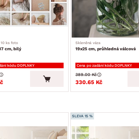
10 ks foto
Skleněná váza
7 cm, bílý
19x25 cm, průhledná válcová
dání kódu DOPLNKY
Cena po zadání kódu DOPLNKY
389.00 Kč
Kč
330.65 Kč
SLEVA 15 %