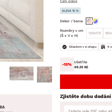
Celý popis
NÍ
DOMÁCÍ SPOTŘEBIČE
ZAHRADNÍ 
tavy
Z
SLEVA 15 %
vy
Z
Dekor / barva
avy
Rozměry v cm
120x170
160
(Š x V x H)
Skladem v e-shopu
K 
Ušetříte
-15%
49.35 Kč
Zjistěte dobu dodání
DA
.