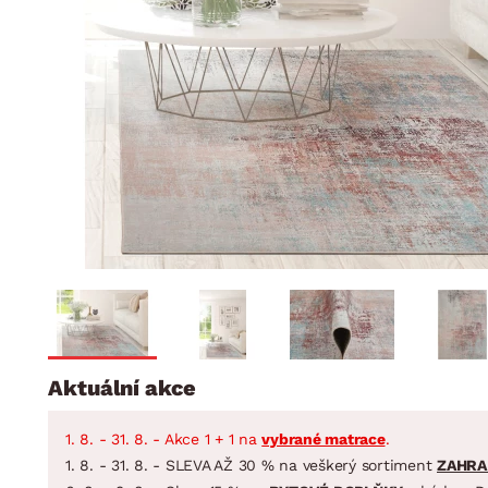
Jídelna
BYTOVÝ TEXTIL
STOLOVÁNÍ A VAŘE
Koupelnové ses
Dětský pokoj
Přikrývky
Jídelní servis
Jídelní sesta
Polštáře
Předsíň, šatna a chodba
Příbory
Zahradní sest
Koberce
Hrnce
Kuchyně
Závěsy a žaluzie
Pánve
Koupelna
Zobrazit vše
Zobrazit vše
Zahrada
VELIKONOCE
Domácnost
Aktuální akce
1. 8. - 31. 8. - Akce 1 + 1 na
vybrané matrace
.
1. 8. - 31. 8. - SLEVA AŽ 30 % na veškerý sortiment
ZAHRA