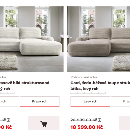
ačka
Rohová sedačka
anově bílá strukturovaná
Cord, šedo-béžová taupe stru
vý roh
látka, levý roh
 roh
Pravý roh
Levý roh
Prav
 Kč
20 999.00 Kč
00 Kč
18 599.00 Kč