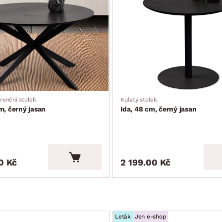
renční stolek
Kulatý stolek
m, černý jasan
Ida, 48 cm, černý jasan
0 Kč
2 199.00 Kč
Leták
Jen e-shop