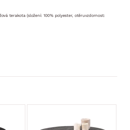
vá terakota (složení: 100% polyester, otěruvzdornost:
SLEVA
ysunutí sedáku vpřed a sklopení opěráku)