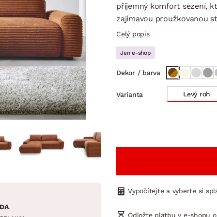
NÍ
DOMÁCÍ SPOTŘEBIČE
ZAHRADNÍ 
příjemný komfort sezení, 
tavy
Z
zajímavou proužkovanou st
vy
Z
Celý popis
avy
Jen e-shop
Dekor / barva
Levý roh
Varianta
Vypočítejte a vyberte si sp
DA
.
Odložte platbu v e-shopu o