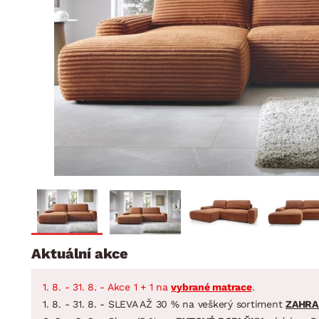
Jídelna
BYTOVÝ TEXTIL
STOLOVÁNÍ A VAŘE
Koupelnové ses
Dětský pokoj
Přikrývky
Jídelní servis
Jídelní sesta
Polštáře
Předsíň, šatna a chodba
Příbory
Zahradní sest
Koberce
Hrnce
Kuchyně
Závěsy a žaluzie
Pánve
Koupelna
Zobrazit vše
Zobrazit vše
Zahrada
VELIKONOCE
Domácnost
Aktuální akce
1. 8. - 31. 8. - Akce 1 + 1 na
vybrané matrace
.
1. 8. - 31. 8. - SLEVA AŽ 30 % na veškerý sortiment
ZAHRA