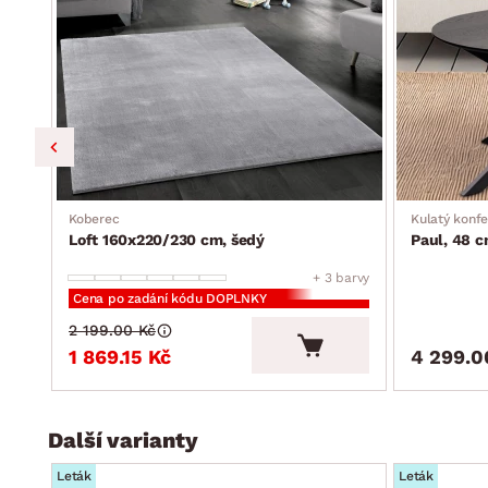
elegantní moderní styl
dodáváno v částečném demontu
Koberec
Kulatý konfe
Loft 160x220/230 cm, šedý
Paul, 48 c
+ 3 barvy
Cena po zadání kódu DOPLNKY
2 199.00 Kč
1 869.15 Kč
4 299.0
Další varianty
Leták
Leták