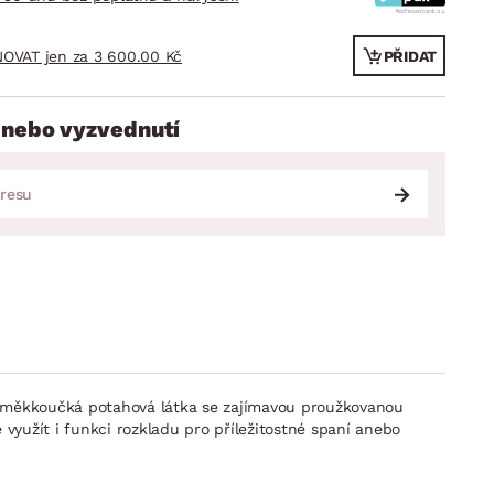
OVAT jen za 3 600.00 Kč
PŘIDAT
 nebo vyzvednutí
á měkkoučká potahová látka se zajímavou proužkovanou
yužít i funkci rozkladu pro příležitostné spaní anebo