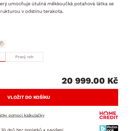
DOPLŇKY
VÁNOCE
který umocňuje útulná měkkoučká potahová látka se
ahradní doplňky
rukturou v odstínu terakota.
ahradní sestavy
Pravý roh
20 999.00 Kč
VLOŽIT DO KOŠÍKU
látky pomocí kalkulačky
 30 dnů bez poplatků a navýšení