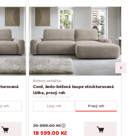
Rohová sedačka
Roh
kturovaná
Cord, šedo-béžová taupe strukturovaná
Cor
látka, pravý roh
lev
ý roh
Levý roh
Pravý roh
20 999.00 Kč
20 
18 599.00 Kč
18