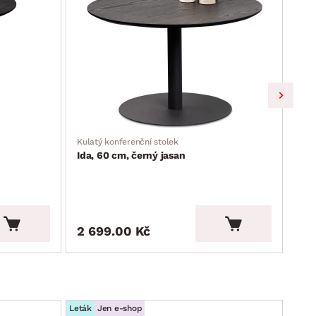
Kulatý konferenční stolek
Stoj
Ida, 60 cm, černý jasan
Sp
Cen
2 7
2 699.00 Kč
2 
Leták
Jen e-shop
Leták