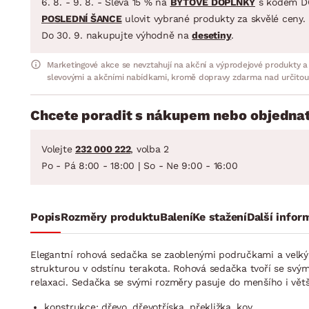
6. 8. - 9. 8. - Sleva 15 % na
BYTOVÉ DOPLŇKY
s kódem D
POSLEDNÍ ŠANCE
ulovit vybrané produkty za skvělé ceny.
Do 30. 9. nakupujte výhodně na
desetiny
.
Marketingové akce se nevztahují na akční a výprodejové produkty a
slevovými a akčními nabídkami, kromě dopravy zdarma nad určitou
Chcete poradit s nákupem nebo objednat
Volejte
232 000 222
, volba 2
Po - Pá 8:00 - 18:00 | So - Ne 9:00 - 16:00
Popis
Rozměry produktu
Balení
Ke stažení
Další infor
Elegantní rohová sedačka se zaoblenými područkami a velký
strukturou v odstínu terakota. Rohová sedačka tvoří se svý
relaxaci. Sedačka se svými rozměry pasuje do menšího i vět
konstrukce: dřevo, dřevotříska, překližka, kov