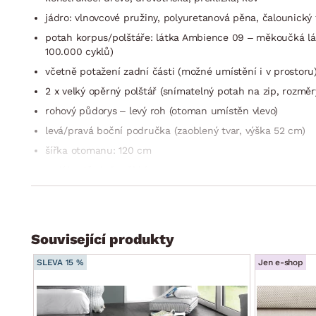
jádro: vlnovcové pružiny, polyuretanová pěna, čalounický f
potah korpus/polštáře: látka Ambience 09 – měkoučká lát
100.000 cyklů)
včetně potažení zadní části (možné umístění i v prostoru
2 x velký opěrný polštář (snímatelný potah na zip, rozm
rohový půdorys – levý roh (otoman umístěn vlevo)
levá/pravá boční područka (zaoblený tvar, výška 52 cm)
šířka otomanu: 120 cm
sedák: středně měkký
opěrák: velké opěrné polštáře, středně měkké
výška sedu: 42 cm
hloubka sedu s polštáři: – cm/bez polštářů: – cm
Související produkty
celková výška bez polštářů: 68 cm/s polštáři: cca 85 cm
SLEVA 15 %
Jen e-shop
nohy: kluzáky, plast, černé
funkce rozkladu na příležitostné lůžko: plocha 134×210 c
úložný prostor (pod sedákem)