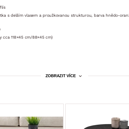
lís
ka s delším vlasem a proužkovanou strukturou, barva hnědo-oranžo
)
ěry cca 118×45 cm/88×45 cm)
ZOBRAZIT VÍCE
m (sklápěcí typ rozkladu – příležitostné lůžko snadno vznikne po v