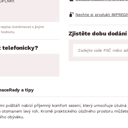
OPLNKY.
Nechte si produkt IMPREGN
 nejdou kombinovat s jinými
 hodnotu.
Zjistěte dobu dodání
 telefonicky?
mace
Rady a tipy
mi polštáři nabízí příjemný komfort sezení, který umocňuje útuln
m otomanem levý roh. Kromě praktického úložného prostoru můžete v
šího obýváku.