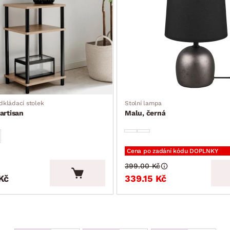
dkládací stolek
Stolní lampa
artisan
Malu, černá
Cena po zadání kódu DOPLNKY
399.00 Kč
Kč
339.15 Kč