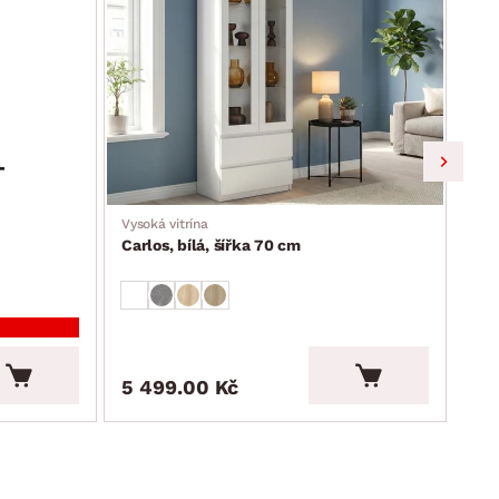
Vysoká vitrína
Skří
Carlos, bílá, šířka 70 cm
Car
5 499.00 Kč
3 