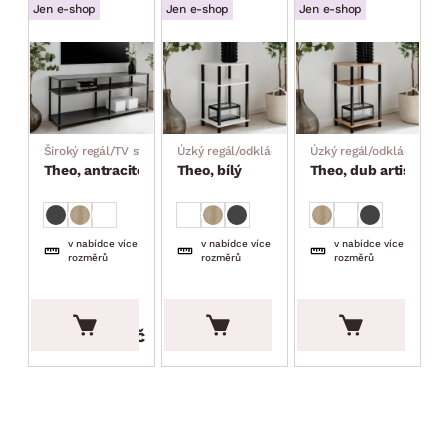
Jen e-shop
Jen e-shop
Jen e-shop
Široký regál/TV stolek
Úzký regál/odkládací stolek
Úzký regál/odkládací st
Theo, antracitový
Theo, bílý
Theo, dub artisan
v nabídce více
v nabídce více
v nabídce více
rozměrů
rozměrů
rozměrů
1 999.00 Kč
699.00 Kč
699.00 Kč