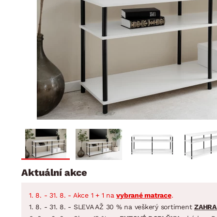
Jídelna
BYTOVÝ TEXTIL
STOLOVÁNÍ A VAŘE
Koupelnové ses
Dětský pokoj
Přikrývky
Jídelní servis
Jídelní sesta
Polštáře
Předsíň, šatna a chodba
Příbory
Zahradní sest
Koberce
Hrnce
Kuchyně
Závěsy a žaluzie
Pánve
Koupelna
Zobrazit vše
Zobrazit vše
Zahrada
VELIKONOCE
Domácnost
Aktuální akce
1. 8. - 31. 8. - Akce 1 + 1 na
vybrané matrace
.
1. 8. - 31. 8. - SLEVA AŽ 30 % na veškerý sortiment
ZAHRA