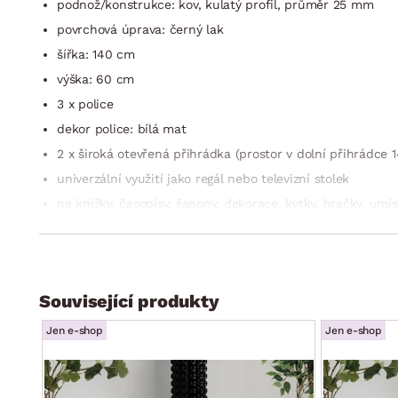
podnož/konstrukce: kov, kulatý profil, průměr 25 mm
povrchová úprava: černý lak
šířka: 140 cm
výška: 60 cm
3 x police
dekor police: bílá mat
2 x široká otevřená přihrádka (prostor v dolní přihrádce
univerzální využití jako regál nebo televizní stolek
na knížky, časopisy, šanony, dekorace, kytky, hračky, umís
doporučené ukotvení ke stěně
dodáváno v demontu
Související produkty
Jen e-shop
Jen e-shop