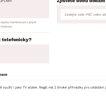
Zjistěte dobu dodání
OPLNKY.
 nejdou kombinovat s jinými
 hodnotu.
 telefonicky?
mace
ě využít i jako TV stolek. Regál má 2 široké přihrádky pro ukládání 