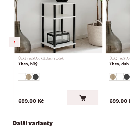
Úzký regál/odkládací stolek
Úzký regál/o
Theo, bílý
Theo, dub 
699.00 Kč
699.00 
Další varianty