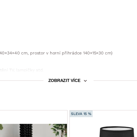
 140×34×40 cm, prostor v horní přihrádce 140×15×30 cm)
tění TV, lampičky atd.
ZOBRAZIT VÍCE
SLEVA 15 %