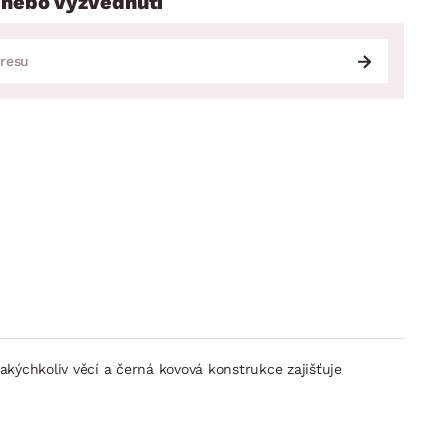
 nebo vyzvednutí
jakýchkoliv věcí a černá kovová konstrukce zajišťuje