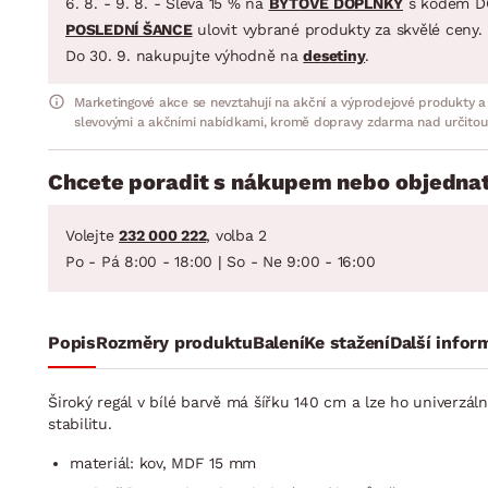
6. 8. - 9. 8. - Sleva 15 % na
BYTOVÉ DOPLŇKY
s kódem D
POSLEDNÍ ŠANCE
ulovit vybrané produkty za skvělé ceny.
Do 30. 9. nakupujte výhodně na
desetiny
.
Marketingové akce se nevztahují na akční a výprodejové produkty a
slevovými a akčními nabídkami, kromě dopravy zdarma nad určitou
Chcete poradit s nákupem nebo objednat
Volejte
232 000 222
, volba 2
Po - Pá 8:00 - 18:00 | So - Ne 9:00 - 16:00
Popis
Rozměry produktu
Balení
Ke stažení
Další infor
Široký regál v bílé barvě má šířku 140 cm a lze ho univerzáln
stabilitu.
materiál: kov, MDF 15 mm