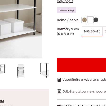
Celý popis
NÍ
DOMÁCÍ SPOTŘEBIČE
ZAHRADNÍ 
tavy
Z
Jen e-shop
vy
Z
Dekor / barva
avy
Rozměry v cm
140x60x40
(Š x V x H)
Vypočítejte a vyberte si sp
Odložte platbu v e-shopu o
DA
.