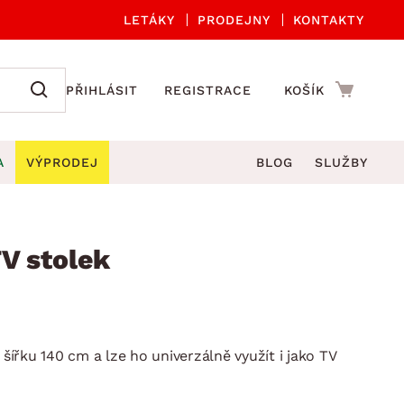
LETÁKY
PRODEJNY
KONTAKTY
PŘIHLÁSIT
REGISTRACE
KOŠÍK
A
VÝPRODEJ
BLOG
SLUŽBY
A ORGANIZACE
Zahradní sety
DROBNÉ BYTOVÉ DOPLŇKY
če
Kuchyňské příslušenství
TV stolek
adní židle a křesla
štníky
Kuchyňské doplňky
ahradní lavice
viny
Koupelnové doplňky
Zahradní stoly
lečení
Zahradní doplňky
 šířku 140 cm a lze ho univerzálně využít i jako TV
hradní houpačky
Zobrazit vše
ahradní lehátka