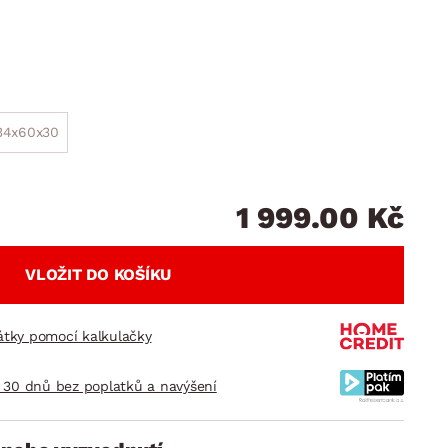
DOPLŇKY
VÁNOCE
ahradní doplňky
ahradní sestavy
34x60x30
1 999.00 Kč
VLOŽIT DO KOŠÍKU
látky pomocí kalkulačky
 30 dnů bez poplatků a navýšení