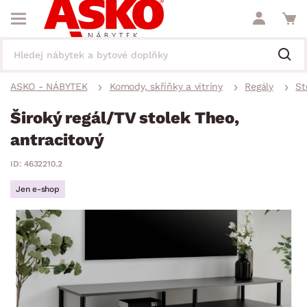
ASKO - NÁBYTEK
Komody, skříňky a vitríny
Regály
St
Široký regál/TV stolek Theo,
antracitový
ID: 4632210.2
Jen e-shop