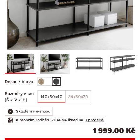
Dekor / barva
Rozměry v cm
140x60x40
34x60x30
(Š x V x H)
Skladem v e-shopu
K osobnímu odběru ZDARMA ihned na
1 prodejně
1 999.00 Kč