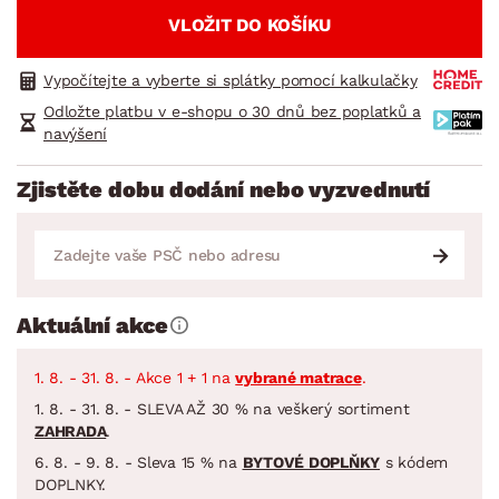
VLOŽIT DO KOŠÍKU
Vypočítejte a vyberte si splátky pomocí kalkulačky
Odložte platbu v e-shopu o 30 dnů bez poplatků a
navýšení
Zjistěte dobu dodání nebo vyzvednutí
Aktuální akce
1. 8. - 31. 8. - Akce 1 + 1 na
vybrané matrace
.
1. 8. - 31. 8. - SLEVA AŽ 30 % na veškerý sortiment
ZAHRADA
.
6. 8. - 9. 8. - Sleva 15 % na
BYTOVÉ DOPLŇKY
s kódem
DOPLNKY.