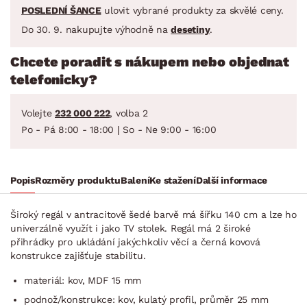
POSLEDNÍ ŠANCE
ulovit vybrané produkty za skvělé ceny.
Do 30. 9. nakupujte výhodně na
desetiny
.
Chcete poradit s nákupem nebo objednat
telefonicky?
Volejte
232 000 222
, volba 2
Po - Pá 8:00 - 18:00 | So - Ne 9:00 - 16:00
Popis
Rozměry produktu
Balení
Ke stažení
Další informace
Široký regál v antracitově šedé barvě má šířku 140 cm a lze ho
univerzálně využít i jako TV stolek. Regál má 2 široké
přihrádky pro ukládání jakýchkoliv věcí a černá kovová
konstrukce zajišťuje stabilitu.
materiál: kov, MDF 15 mm
podnož/konstrukce: kov, kulatý profil, průměr 25 mm