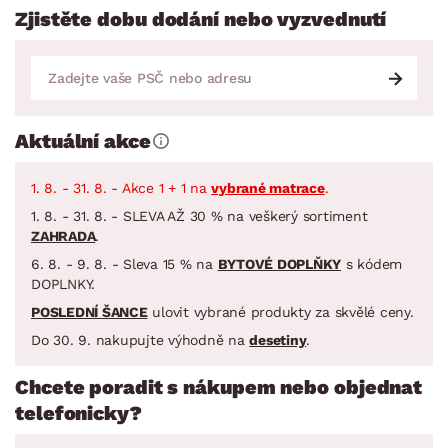
Zjistěte dobu dodání nebo vyzvednutí
Aktuální akce
1. 8. - 31. 8. - Akce 1 + 1 na
vybrané matrace
.
1. 8. - 31. 8. - SLEVA AŽ 30 % na veškerý sortiment
ZAHRADA
.
6. 8. - 9. 8. - Sleva 15 % na
BYTOVÉ DOPLŇKY
s kódem
DOPLNKY.
POSLEDNÍ ŠANCE
ulovit vybrané produkty za skvělé ceny.
Do 30. 9. nakupujte výhodně na
desetiny
.
Chcete poradit s nákupem nebo objednat
telefonicky?