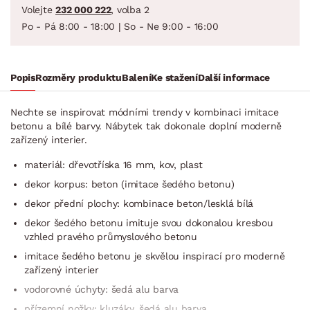
Volejte
232 000 222
, volba 2
Po - Pá 8:00 - 18:00 | So - Ne 9:00 - 16:00
Popis
Rozměry produktu
Balení
Ke stažení
Další informace
Nechte se inspirovat módními trendy v kombinaci imitace
betonu a bílé barvy. Nábytek tak dokonale doplní moderně
zařízený interier.
materiál: dřevotříska 16 mm, kov, plast
dekor korpus: beton (imitace šedého betonu)
dekor přední plochy: kombinace beton/lesklá bílá
dekor šedého betonu imituje svou dokonalou kresbou
vzhled pravého průmyslového betonu
imitace šedého betonu je skvělou inspirací pro moderně
zařízený interier
vodorovné úchyty: šedá alu barva
přízemní nožky: kluzáky, šedá alu barva