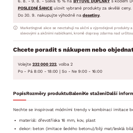
6. 8. - 9. 8. - Sleva 15 % na
BYTOVÉ DOPLŇKY
s kódem D
POSLEDNÍ ŠANCE
ulovit vybrané produkty za skvělé ceny.
Do 30. 9. nakupujte výhodně na
desetiny
.
Marketingové akce se nevztahují na akční a výprodejové produkty a
slevovými a akčními nabídkami, kromě dopravy zdarma nad určitou
Chcete poradit s nákupem nebo objednat
Volejte
232 000 222
, volba 2
Po - Pá 8:00 - 18:00 | So - Ne 9:00 - 16:00
Popis
Rozměry produktu
Balení
Ke stažení
Další infor
Nechte se inspirovat módními trendy v kombinaci imitace be
materiál: dřevotříska 16 mm, kov, plast
dekor: beton (imitace šedého betonu)/bílý mat/lesklá bíl