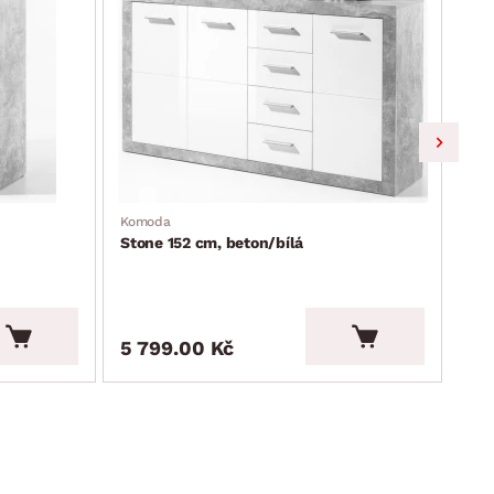
Komoda
Kom
Stone 152 cm, beton/bílá
Sto
5 799.00 Kč
4 