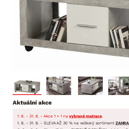
Jídelna
BYTOVÝ TEXTIL
STOLOVÁNÍ A VAŘE
Koupelnové ses
Dětský pokoj
Přikrývky
Jídelní servis
Jídelní sesta
Polštáře
Předsíň, šatna a chodba
Příbory
Zahradní sest
Koberce
Hrnce
Kuchyně
Závěsy a žaluzie
Pánve
Koupelna
Zobrazit vše
Zobrazit vše
Zahrada
VELIKONOCE
Domácnost
Aktuální akce
1. 8. - 31. 8. - Akce 1 + 1 na
vybrané matrace
.
1. 8. - 31. 8. - SLEVA AŽ 30 % na veškerý sortiment
ZAHRA