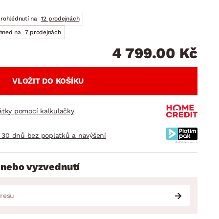
DOPLŇKY
VÁNOCE
ahradní doplňky
prohlédnutí na
12 prodejnách
ahradní sestavy
ihned na
7 prodejnách
4 799.00 Kč
VLOŽIT DO KOŠÍKU
látky pomocí kalkulačky
 30 dnů bez poplatků a navýšení
 nebo vyzvednutí