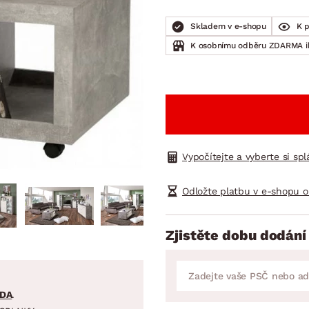
NÍ
DOMÁCÍ SPOTŘEBIČE
ZAHRADNÍ 
tavy
Z
Skladem v e-shopu
K 
vy
Z
K osobnímu odběru ZDARMA 
avy
Vypočítejte a vyberte si sp
Odložte platbu v e-shopu o
Zjistěte dobu dodání
DA
.