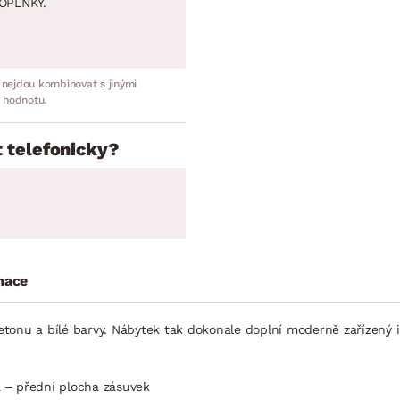
OPLNKY.
 nejdou kombinovat s jinými
 hodnotu.
 telefonicky?
mace
tonu a bílé barvy. Nábytek tak dokonale doplní moderně zařízený in
á – přední plocha zásuvek