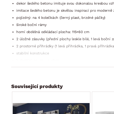
dekor šedého betonu imituje svou dokonalou kresbou vz
imitace šedého betonu je skvělou inspirací pro moderně z
pojízdný: na 4 kolečkách (černý plast, brzdné páčky)
široké boční rámy
horní obdélná odkládací plocha: 115×60 cm
2 úložné zásuvky (přední plochy leskle bílé, 1 levá bočn
2 prostorné přihrádky (1 levá přihrádka, 1 pravá přihrádka
stabilní konstrukce
k dostání pouze v e-shopu
dodáváno v demontu
Související produkty