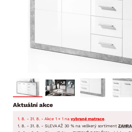
Jídelna
BYTOVÝ TEXTIL
STOLOVÁNÍ A VAŘE
Koupelnové ses
Dětský pokoj
Přikrývky
Jídelní servis
Jídelní sesta
Polštáře
Předsíň, šatna a chodba
Příbory
Zahradní sest
Koberce
Hrnce
Kuchyně
Závěsy a žaluzie
Pánve
Koupelna
Zobrazit vše
Zobrazit vše
Zahrada
VELIKONOCE
Domácnost
Aktuální akce
1. 8. - 31. 8. - Akce 1 + 1 na
vybrané matrace
.
1. 8. - 31. 8. - SLEVA AŽ 30 % na veškerý sortiment
ZAHRA