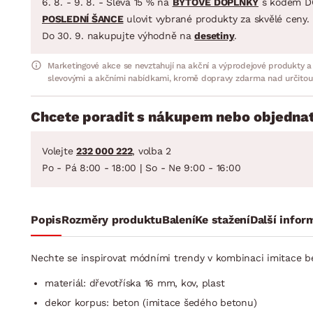
6. 8. - 9. 8. - Sleva 15 % na
BYTOVÉ DOPLŇKY
s kódem D
POSLEDNÍ ŠANCE
ulovit vybrané produkty za skvělé ceny.
Do 30. 9. nakupujte výhodně na
desetiny
.
Marketingové akce se nevztahují na akční a výprodejové produkty a
slevovými a akčními nabídkami, kromě dopravy zdarma nad určitou
Chcete poradit s nákupem nebo objednat
Volejte
232 000 222
, volba 2
Po - Pá 8:00 - 18:00 | So - Ne 9:00 - 16:00
Popis
Rozměry produktu
Balení
Ke stažení
Další infor
Nechte se inspirovat módními trendy v kombinaci imitace be
materiál: dřevotříska 16 mm, kov, plast
dekor korpus: beton (imitace šedého betonu)