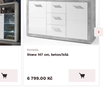
Komoda
Konf
Stone 147 cm, beton/bílá
Sto
6 799.00 Kč
4 