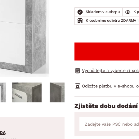
NÍ
DOMÁCÍ SPOTŘEBIČE
ZAHRADNÍ 
tavy
Z
Skladem v e-shopu
K 
vy
Z
K osobnímu odběru ZDARMA 
avy
Vypočítejte a vyberte si sp
Odložte platbu v e-shopu o
Zjistěte dobu dodání
DA
.