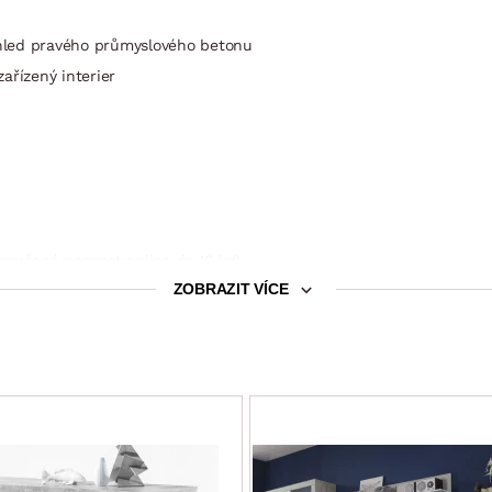
hled pravého průmyslového betonu
ařízený interier
poručená nosnost police do 10 kg)
ZOBRAZIT VÍCE
snost zásuvky do 5 kg)
doporučená nosnost police do 10 kg)