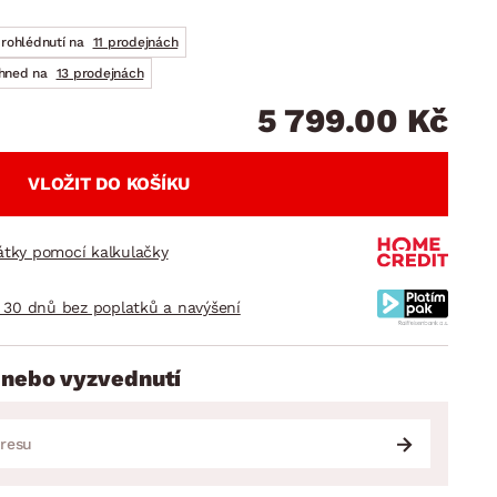
DOPLŇKY
VÁNOCE
ahradní doplňky
prohlédnutí na
11 prodejnách
ahradní sestavy
ihned na
13 prodejnách
5 799.00 Kč
VLOŽIT DO KOŠÍKU
látky pomocí kalkulačky
 30 dnů bez poplatků a navýšení
 nebo vyzvednutí