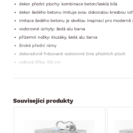
dekor přední plochy: kombinace beton/lesklá bílá
dekor šedého betonu imituje svou dokonalou kresbou vz
imitace šedého betonu je skvělou inspirací pro moderně z
vodorovné úchyty: šedá alu barva
přízemní nožky: kluzáky, šedá alu barva
široké přední rámy
dekorativně frézované vodorovné linie předních ploch
celková šířka: 152 cm
2 dveře vlevo (uvnitř úložný prostor, 1 dřevěná police, do
4 středové zásuvky (kovové boční pojezdy, doporučená no
1 dveře vpravo (uvnitř úložný prostor, 1 dřevěná police, 
k dostání pouze v e-shopu
Související produkty
dodáváno v demontu