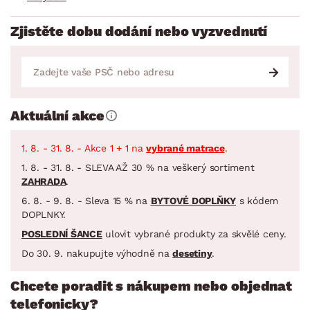
Zjistěte dobu dodání nebo vyzvednutí
Aktuální akce
1. 8. - 31. 8. - Akce 1 + 1 na
vybrané matrace
.
1. 8. - 31. 8. - SLEVA AŽ 30 % na veškerý sortiment
ZAHRADA
.
6. 8. - 9. 8. - Sleva 15 % na
BYTOVÉ DOPLŇKY
s kódem
DOPLNKY.
POSLEDNÍ ŠANCE
ulovit vybrané produkty za skvělé ceny.
Do 30. 9. nakupujte výhodně na
desetiny
.
Chcete poradit s nákupem nebo objednat
telefonicky?