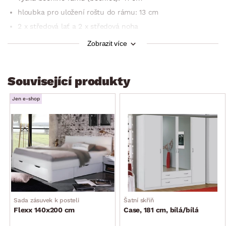
hloubka pro uložení roštu do rámu: 13 cm
2 x středová lať a 2 x středová noha
široké přední nohy
Zobrazit více
univerzální styl pro moderní i klasickou ložnici
konstrukci postele lze libovolně doplnit o sadu úložných
Související produkty
zásuvek Flexx (pro maximalizaci úložných prostor, ideální
i do malé ložnice)
Jen e-shop
dodáváno bez sady úložných zásuvek Flexx (sadu lze
doobjednat samostatně)
vyrobeno v Německu
dodáváno v demontu
Sada zásuvek k posteli
Šatní skříň
Flexx 140x200 cm
Case, 181 cm, bílá/bílá