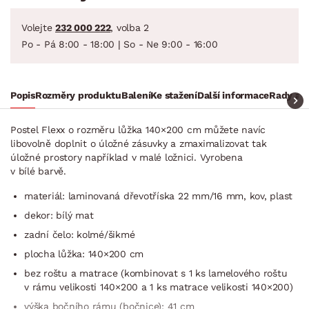
Volejte
232 000 222
, volba 2
Po - Pá 8:00 - 18:00 | So - Ne 9:00 - 16:00
Popis
Rozměry produktu
Balení
Ke stažení
Další informace
Rady a t
Postel Flexx o rozměru lůžka 140×200 cm můžete navíc
libovolně doplnit o úložné zásuvky a zmaximalizovat tak
úložné prostory například v malé ložnici. Vyrobena
v bílé barvě.
materiál: laminovaná dřevotříska 22 mm/16 mm, kov, plast
dekor: bílý mat
zadní čelo: kolmé/šikmé
plocha lůžka: 140×200 cm
bez roštu a matrace (kombinovat s 1 ks lamelového roštu
v rámu velikosti 140×200 a 1 ks matrace velikosti 140×200)
výška bočního rámu (bočnice): 41 cm