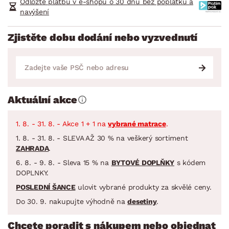
Odložte platbu v e-shopu o 30 dnů bez poplatků a
navýšení
Zjistěte dobu dodání nebo vyzvednutí
Aktuální akce
1. 8. - 31. 8. - Akce 1 + 1 na
vybrané matrace
.
1. 8. - 31. 8. - SLEVA AŽ 30 % na veškerý sortiment
ZAHRADA
.
6. 8. - 9. 8. - Sleva 15 % na
BYTOVÉ DOPLŇKY
s kódem
DOPLNKY.
POSLEDNÍ ŠANCE
ulovit vybrané produkty za skvělé ceny.
Do 30. 9. nakupujte výhodně na
desetiny
.
Chcete poradit s nákupem nebo objednat