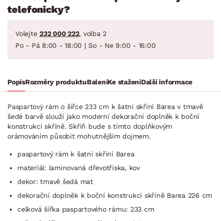
telefonicky?
Volejte
232 000 222
, volba 2
Po - Pá 8:00 - 18:00 | So - Ne 9:00 - 16:00
Popis
Rozměry produktu
Balení
Ke stažení
Další informace
Paspartový rám o šířce 233 cm k šatní skříni Barea v tmavě
šedé barvě slouží jako moderní dekorační doplněk k boční
konstrukci skříně. Skříň bude s tímto doplňkovým
orámováním působit mohutnějším dojmem.
paspartový rám k šatní skříni Barea
materiál: laminovaná dřevotříska, kov
dekor: tmavě šedá mat
dekorační doplněk k boční konstrukci skříně Barea 226 cm
celková šířka paspartového rámu: 233 cm