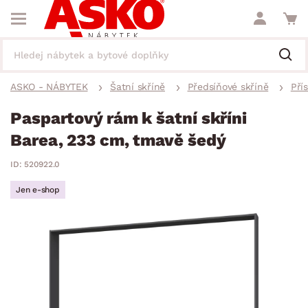
ASKO - NÁBYTEK
Šatní skříně
Předsíňové skříně
Pří
Paspartový rám k šatní skříni
Barea, 233 cm, tmavě šedý
ID: 520922.0
Jen e-shop