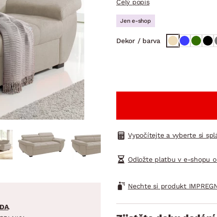
Celý popis
NÍ
DOMÁCÍ SPOTŘEBIČE
ZAHRADNÍ 
tavy
Z
Jen e-shop
vy
Z
Dekor / barva
avy
Vypočítejte a vyberte si sp
Odložte platbu v e-shopu o
Nechte si produkt IMPREGN
DA
.