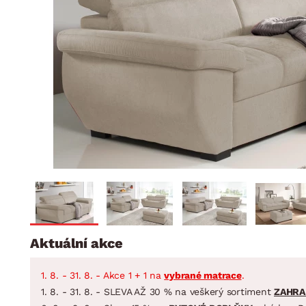
Jídelna
BYTOVÝ TEXTIL
STOLOVÁNÍ A VAŘE
Koupelnové ses
Dětský pokoj
Přikrývky
Jídelní servis
Jídelní sesta
Polštáře
Předsíň, šatna a chodba
Příbory
Zahradní sest
Koberce
Hrnce
Kuchyně
Závěsy a žaluzie
Pánve
Koupelna
Zobrazit vše
Zobrazit vše
Zahrada
VELIKONOCE
Domácnost
Aktuální akce
1. 8. - 31. 8. - Akce 1 + 1 na
vybrané matrace
.
1. 8. - 31. 8. - SLEVA AŽ 30 % na veškerý sortiment
ZAHRA