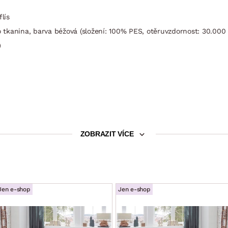
lís
tkanina, barva béžová (složení: 100% PES, otěruvzdornost: 30.000 
)
elnou funkcí (nastavení libovolné polohy, opěrky zajistí komfortní o
ZOBRAZIT VÍCE
lní potřeby)
m
Jen e-shop
Jen e-shop