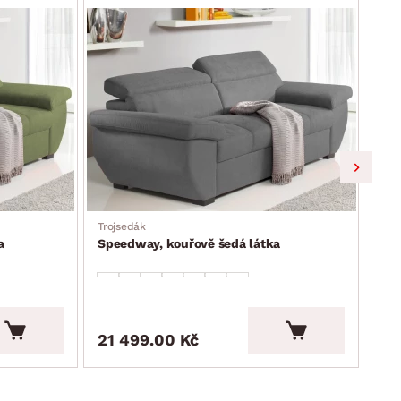
Trojsedák
Troj
a
Speedway, kouřově šedá látka
Spe
21 499.00 Kč
21