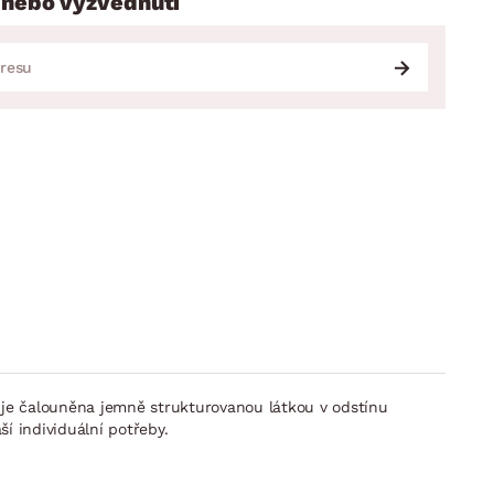
 nebo vyzvednutí
 je čalouněna jemně strukturovanou látkou v odstínu
í individuální potřeby.