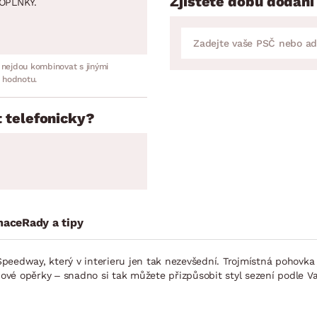
Zjistěte dobu dodání
OPLNKY.
 nejdou kombinovat s jinými
 hodnotu.
 telefonicky?
mace
Rady a tipy
peedway, který v interieru jen tak nezevšední. Trojmístná pohovka
é opěrky – snadno si tak můžete přizpůsobit styl sezení podle Vaš