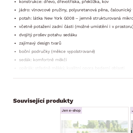
konstrukce: dřevo, dřevotříska, překližka, kov
jádro: vlnovcové pružiny, polyuretanová pěna, čalounický f
potah: látka New York G008 – jemně strukturovaná mikro 
včetně potažení zadní části (možné umístění i v prostoru
dvojitý prošev potahu sedáku
zajímavý design tvarů
boční područky (měkce vypolstrované)
sedák: komfortně měkčí
opěrák: středně měkký, kvalitní opora bederní oblasti
2 x široká opěrka zad v horní části opěráku – s polohovat
si tak můžete přizpůsobit styl sezení podle Vaší individuá
celková výška – dle polohy zádové opěrky: 79–95 cm
nohy: rohové, tvrzený plast, barva černá, výška cca 4,5 c
Související produkty
pro moderní byt
Jen e-shop
kvalitní zpracování
dodáváno smontované