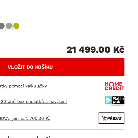
DOPLŇKY
VÁNOCE
ahradní doplňky
ahradní sestavy
21 499.00 Kč
VLOŽIT DO KOŠÍKU
látky pomocí kalkulačky
 30 dnů bez poplatků a navýšení
OVAT jen za 2 700.00 Kč
PŘIDAT