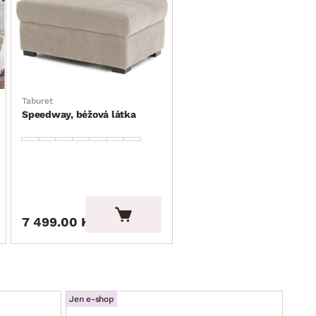
Taburet
Speedway, béžová látka
7 499.00 Kč
Jen e-shop
Jen e