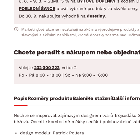
6. 8. - 9. 8. - Sleva 15 % na
BYTOVÉ DOPLŇKY
s kódem D
POSLEDNÍ ŠANCE
ulovit vybrané produkty za skvělé ceny.
Do 30. 9. nakupujte výhodně na
desetiny
.
Marketingové akce se nevztahují na akční a výprodejové produkty a
slevovými a akčními nabídkami, kromě dopravy zdarma nad určitou
Chcete poradit s nákupem nebo objednat
Volejte
232 000 222
, volba 2
Po - Pá 8:00 - 18:00 | So - Ne 9:00 - 16:00
Popis
Rozměry produktu
Balení
Ke stažení
Další infor
Nechte se inspirovat zajímavým designem tvarů trojsedáku S
béžová. Oceníte komfortně měkký sedák i polohovatelné zádov
design modelu: Patrick Poltera