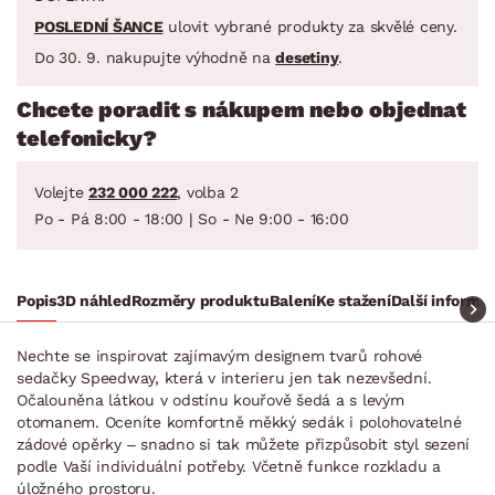
POSLEDNÍ ŠANCE
ulovit vybrané produkty za skvělé ceny.
Do 30. 9. nakupujte výhodně na
desetiny
.
Chcete poradit s nákupem nebo objednat
telefonicky?
Volejte
232 000 222
, volba 2
Po - Pá 8:00 - 18:00 | So - Ne 9:00 - 16:00
Popis
3D náhled
Rozměry produktu
Balení
Ke stažení
Další informa
Nechte se inspirovat zajímavým designem tvarů rohové
sedačky Speedway, která v interieru jen tak nezevšední.
Očalouněna látkou v odstínu kouřově šedá a s levým
otomanem. Oceníte komfortně měkký sedák i polohovatelné
zádové opěrky – snadno si tak můžete přizpůsobit styl sezení
podle Vaší individuální potřeby. Včetně funkce rozkladu a
úložného prostoru.