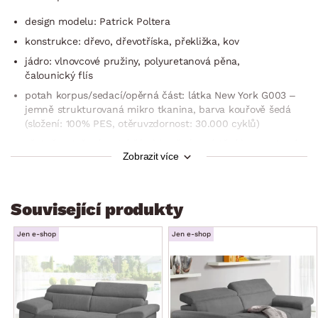
design modelu: Patrick Poltera
konstrukce: dřevo, dřevotříska, překližka, kov
jádro: vlnovcové pružiny, polyuretanová pěna,
čalounický flís
potah korpus/sedací/o­pěrná část: látka New York G003 –
jemně strukturovaná mikro tkanina, barva kouřově šedá
(složení: 100% PES, otěruvzdornost: 30.000 cyklů)
včetně potažení zadní části (možné umístění i v prostoru)
Zobrazit více
dvojitý prošev potahu sedáku
rohový půdorys – levý roh (otoman umístěn vlevo)
zajímavý design tvarů
Související produkty
pravá boční područka (měkce vypolstrovaná)
Jen e-shop
Jen e-shop
sedák: komfortně měkčí
opěrák: středně měkký, kvalitní opora bederní oblasti
3 x široká opěrka zad v horní části opěráku –
s polohovatelnou funkcí (nastavení libovolné polohy, opěrky
zajistí komfortní opření horní části zad a díky možnosti