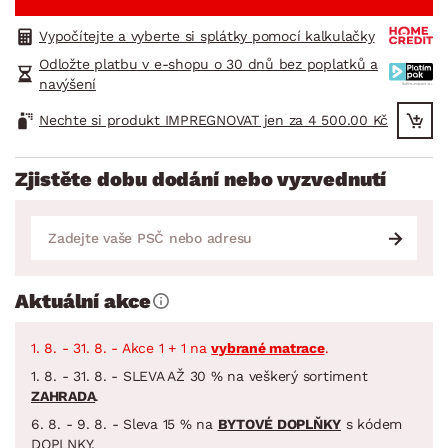
Vypočítejte a vyberte si splátky pomocí kalkulačky
Odložte platbu v e-shopu o 30 dnů bez poplatků a
navýšení
Nechte si produkt IMPREGNOVAT jen za 4 500.00 Kč
Zjistěte dobu dodání nebo vyzvednutí
Aktuální akce
1. 8. - 31. 8. - Akce 1 + 1 na
vybrané matrace
.
1. 8. - 31. 8. - SLEVA AŽ 30 % na veškerý sortiment
ZAHRADA
.
6. 8. - 9. 8. - Sleva 15 % na
BYTOVÉ DOPLŇKY
s kódem
DOPLNKY.