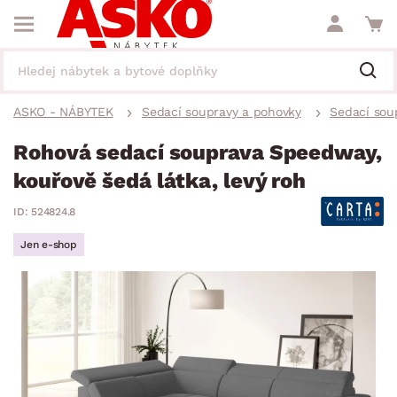
ASKO - NÁBYTEK
Sedací soupravy a pohovky
Sedací sou
Rohová sedací souprava Speedway,
kouřově šedá látka, levý roh
ID: 524824.8
Jen e-shop