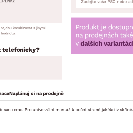
OPLNKY.
 nejdou kombinovat s jinými
 hodnotu.
 telefonicky?
mace
Naplánuj si na prodejně
b san remo. Pro univerzální montáž k boční straně jakékoliv skříně