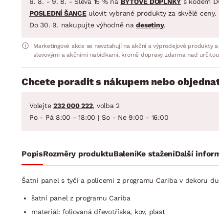
6. 8. - 9. 8. - Sleva 15 % na
BYTOVÉ DOPLŇKY
s kódem D
POSLEDNÍ ŠANCE
ulovit vybrané produkty za skvělé ceny.
Do 30. 9. nakupujte výhodně na
desetiny
.
Marketingové akce se nevztahují na akční a výprodejové produkty a
slevovými a akčními nabídkami, kromě dopravy zdarma nad určitou
Chcete poradit s nákupem nebo objednat
Volejte
232 000 222
, volba 2
Po - Pá 8:00 - 18:00 | So - Ne 9:00 - 16:00
Popis
Rozměry produktu
Balení
Ke stažení
Další infor
Šatní panel s tyčí a policemi z programu Cariba v dekoru du
šatní panel z programu Cariba
materiál: foliovaná dřevotříska, kov, plast