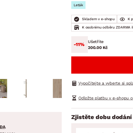
NÍ
DOMÁCÍ SPOTŘEBIČE
ZAHRADNÍ 
Leták
tavy
Z
vy
Z
Skladem v e-shopu
K 
K osobnímu odběru ZDARMA 
avy
Ušetříte
-11%
200.00 Kč
Vypočítejte a vyberte si sp
Odložte platbu v e-shopu o
Zjistěte dobu dodání
DA
.