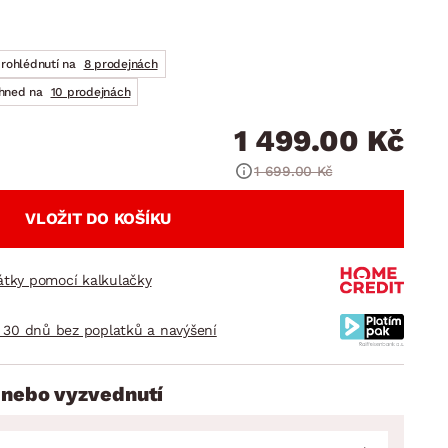
DOPLŇKY
VÁNOCE
ahradní doplňky
ahradní sestavy
prohlédnutí na
8 prodejnách
ihned na
10 prodejnách
1 499.00 Kč
1 699.00 Kč
VLOŽIT DO KOŠÍKU
látky pomocí kalkulačky
 30 dnů bez poplatků a navýšení
 nebo vyzvednutí