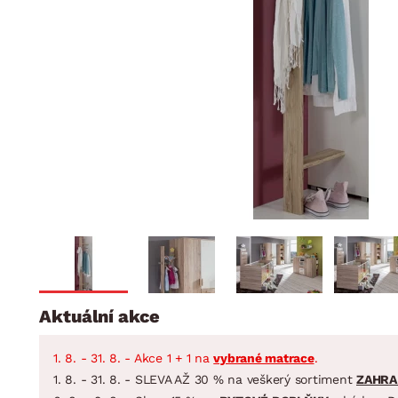
Jídelna
BYTOVÝ TEXTIL
STOLOVÁNÍ A VAŘE
Koupelnové ses
Dětský pokoj
Přikrývky
Jídelní servis
Jídelní sesta
Polštáře
Předsíň, šatna a chodba
Příbory
Zahradní sest
Koberce
Hrnce
Kuchyně
Závěsy a žaluzie
Pánve
Koupelna
Zobrazit vše
Zobrazit vše
Zahrada
VELIKONOCE
Domácnost
Aktuální akce
1. 8. - 31. 8. - Akce 1 + 1 na
vybrané matrace
.
1. 8. - 31. 8. - SLEVA AŽ 30 % na veškerý sortiment
ZAHRA