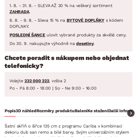
1. 8. - 31. 8. - SLEVA AŽ 30 % na veškerý sortiment
ZAHRADA
.
6. 8. - 9. 8. - Sleva 15 % na
BYTOVÉ DOPLŇKY
s kódem
DOPLNKY.
POSLEDNÍ ŠANCE
ulovit vybrané produkty za skvělé ceny.
Do 30. 9. nakupujte výhodně na
desetiny
.
Chcete poradit s nákupem nebo objednat
telefonicky?
Volejte
232 000 222
, volba 2
Po - Pá 8:00 - 18:00 | So - Ne 9:00 - 16:00
Popis
3D náhled
Rozměry produktu
Balení
Ke stažení
Další informa
Šatní skříň o šířce 135 cm z programu Cariba v kombinaci
dekoru dub san remo a bílé barvy. Svým univerzálním stylem