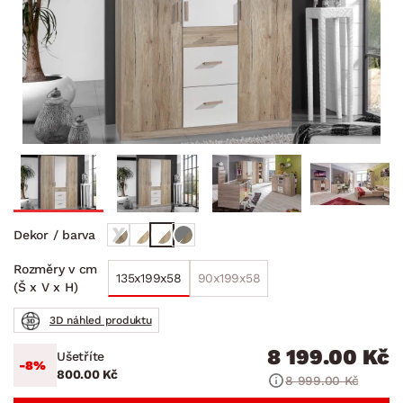
Dekor / barva
Rozměry v cm
135x199x58
90x199x58
(Š x V x H)
3D náhled produktu
8 199.00 Kč
Ušetříte
-8%
800.00 Kč
8 999.00 Kč