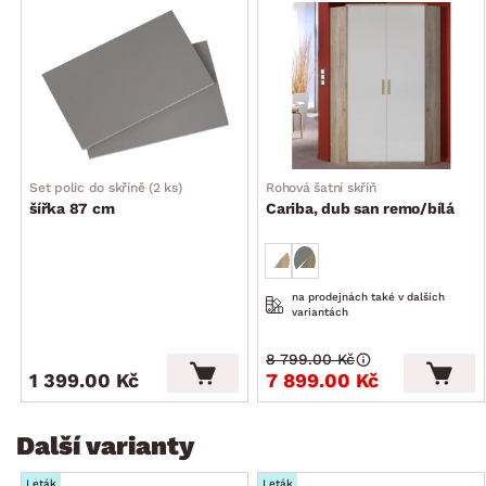
plátna)
vyobrazení vnitřního prostoru: viz fotogalerie
další vnitřní police lze dokoupit samostatně jako sdružený
produkt
dodáváno v demontu
Set polic do skříně (2 ks)
Rohová šatní skříň
šířka 87 cm
Cariba, dub san remo/bílá
na prodejnách také v dalších
variantách
8 799.00 Kč
1 399.00 Kč
7 899.00 Kč
Další varianty
Leták
Leták