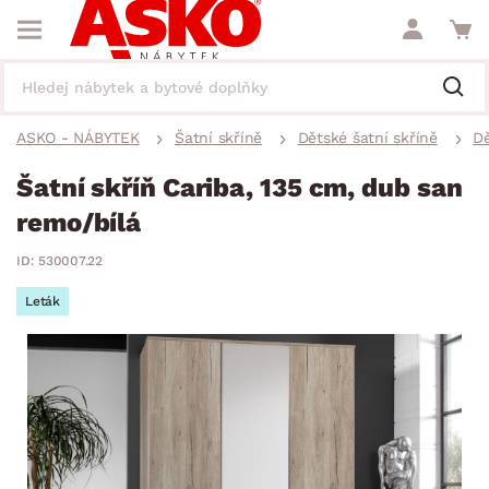
ASKO - NÁBYTEK
Šatní skříně
Dětské šatní skříně
Dě
Šatní skříň Cariba, 135 cm, dub san
remo/bílá
ID: 530007.22
Leták