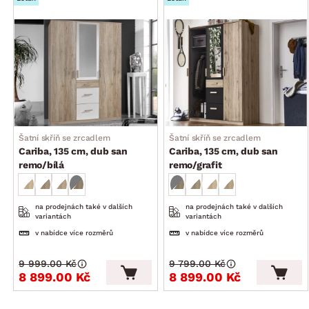
Šatní skříň se zrcadlem
Šatní skříň se zrcadlem
Cariba, 135 cm, dub san
Cariba, 135 cm, dub san
remo/bílá
remo/grafit
na prodejnách také v dalších
na prodejnách také v dalších
variantách
variantách
v nabídce více rozměrů
v nabídce více rozměrů
9 999.00 Kč
9 799.00 Kč
8 899.00 Kč
8 899.00 Kč