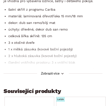
je vhodná pro vybavená ložnice, šatny i dětského pokoje.
šatní skříň z programu Cariba
materiál: laminovaná dřevotříska 15 mm/18 mm
dekor: dub san remo/bílý mat
úchyty: dřevěné, dekor dub san remo
celková šířka skříně: 135 cm
3 x otočné dveře
1 x mělká zásuvka (kovové boční pojezdy)
2 x hluboká zásuvka (kovové boční pojezdy)
členění vnitřního prostoru: 3 x vnitřní blok
levý vnitřní blok: otevřený úložný prostor, 1 x závěsná šatní
Zobrazit více
tyč z kovu, 1 x police
středový vnitřní blok: úložný prostor, 2 x police – výškově
nastavitelná
Související produkty
pravý vnitřní blok: otevřený úložný prostor, 1 x závěsná
šatní tyč z kovu, 1 x police
Leták
vnitřní prostory v šedém dekoru (optika šedého textilního