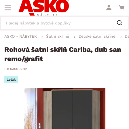
ASKO - NÁBYTEK
Šatní skříně
Dětské šatní skříně
Dě
Rohová šatní skříň Cariba, dub san
remo/grafit
ID: 530007.42
Leták