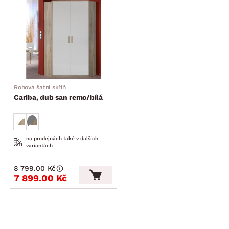
Rohová šatní skříň
Cariba, dub san remo/bílá
na prodejnách také v dalších
variantách
8 799.00 Kč
7 899.00 Kč