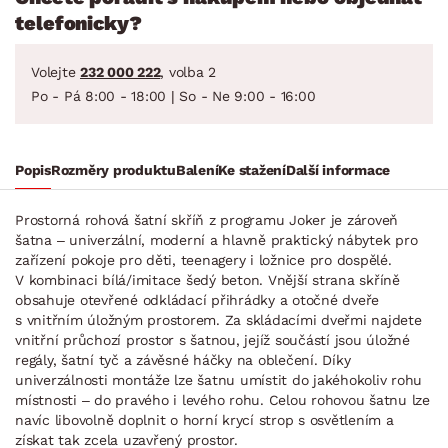
telefonicky?
Volejte
232 000 222
, volba 2
Po - Pá 8:00 - 18:00 | So - Ne 9:00 - 16:00
Popis
Rozměry produktu
Balení
Ke stažení
Další informace
Prostorná rohová šatní skříň z programu Joker je zároveň
šatna – univerzální, moderní a hlavně praktický nábytek pro
zařízení pokoje pro děti, teenagery i ložnice pro dospělé.
V kombinaci bílá/imitace šedý beton. Vnější strana skříně
obsahuje otevřené odkládací přihrádky a otočné dveře
s vnitřním úložným prostorem. Za skládacími dveřmi najdete
vnitřní průchozí prostor s šatnou, jejíž součástí jsou úložné
regály, šatní tyč a závěsné háčky na oblečení. Díky
univerzálnosti montáže lze šatnu umístit do jakéhokoliv rohu
místnosti – do pravého i levého rohu. Celou rohovou šatnu lze
navíc libovolně doplnit o horní krycí strop s osvětlením a
získat tak zcela uzavřený prostor.