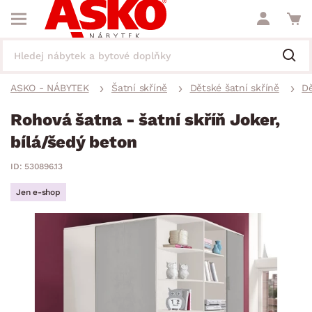
ASKO - NÁBYTEK
Šatní skříně
Dětské šatní skříně
Dě
Rohová šatna - šatní skříň Joker,
bílá/šedý beton
ID: 530896.13
Jen e-shop