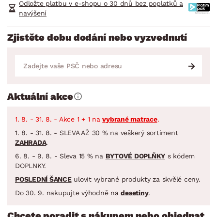
Odložte platbu v e-shopu o 30 dnů bez poplatků a
navýšení
Zjistěte dobu dodání nebo vyzvednutí
Aktuální akce
1. 8. - 31. 8. - Akce 1 + 1 na
vybrané matrace
.
1. 8. - 31. 8. - SLEVA AŽ 30 % na veškerý sortiment
ZAHRADA
.
6. 8. - 9. 8. - Sleva 15 % na
BYTOVÉ DOPLŇKY
s kódem
DOPLNKY.
POSLEDNÍ ŠANCE
ulovit vybrané produkty za skvělé ceny.
Do 30. 9. nakupujte výhodně na
desetiny
.
Chcete poradit s nákupem nebo objednat