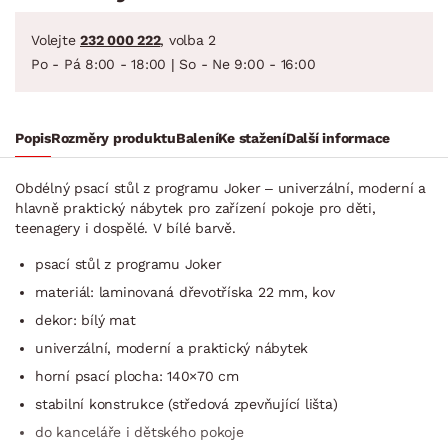
Volejte
232 000 222
, volba 2
Po - Pá 8:00 - 18:00 | So - Ne 9:00 - 16:00
Popis
Rozměry produktu
Balení
Ke stažení
Další informace
Obdélný psací stůl z programu Joker – univerzální, moderní a
hlavně praktický nábytek pro zařízení pokoje pro děti,
teenagery i dospělé. V bílé barvě.
psací stůl z programu Joker
materiál: laminovaná dřevotříska 22 mm, kov
dekor: bílý mat
univerzální, moderní a praktický nábytek
horní psací plocha: 140×70 cm
stabilní konstrukce (středová zpevňující lišta)
do kanceláře i dětského pokoje