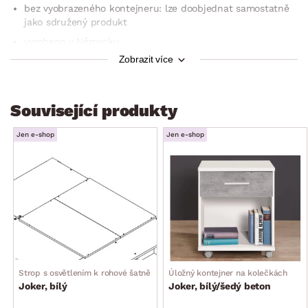
bez vyobrazeného kontejneru: lze doobjednat samostatně
jako sdružený produkt
vyrobeno v Německu
Zobrazit více
dodáváno v demontu
Související produkty
Jen e-shop
Jen e-shop
Strop s osvětlením k rohové šatně
Úložný kontejner na kolečkách
Joker, bílý
Joker, bílý/šedý beton