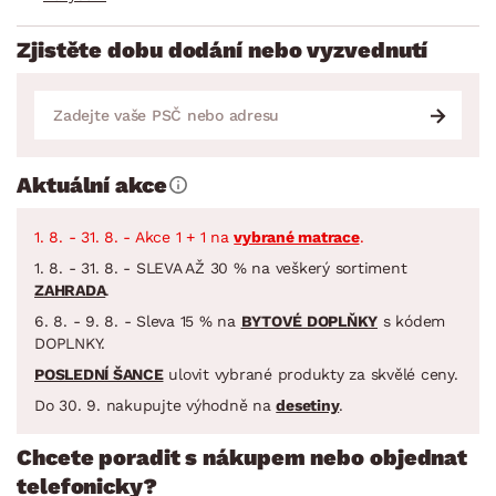
Zjistěte dobu dodání nebo vyzvednutí
Aktuální akce
1. 8. - 31. 8. - Akce 1 + 1 na
vybrané matrace
.
1. 8. - 31. 8. - SLEVA AŽ 30 % na veškerý sortiment
ZAHRADA
.
6. 8. - 9. 8. - Sleva 15 % na
BYTOVÉ DOPLŇKY
s kódem
DOPLNKY.
POSLEDNÍ ŠANCE
ulovit vybrané produkty za skvělé ceny.
Do 30. 9. nakupujte výhodně na
desetiny
.
Chcete poradit s nákupem nebo objednat
telefonicky?