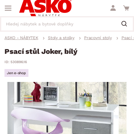
ASKO - NÁBYTEK
Stoly a stolky
Pracovní stoly
Psací 
Psací stůl Joker, bílý
ID: 530896.16
Jen e-shop