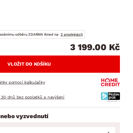
DOPLŇKY
VÁNOCE
ahradní doplňky
ahradní sestavy
osobnímu odběru ZDARMA ihned na
2 prodejnách
3 199.00 Kč
VLOŽIT DO KOŠÍKU
látky pomocí kalkulačky
 30 dnů bez poplatků a navýšení
 nebo vyzvednutí