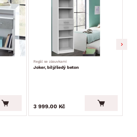
Regál se zásuvkami
Roho
Joker, bílý/šedý beton
Jok
3 999.00 Kč
17