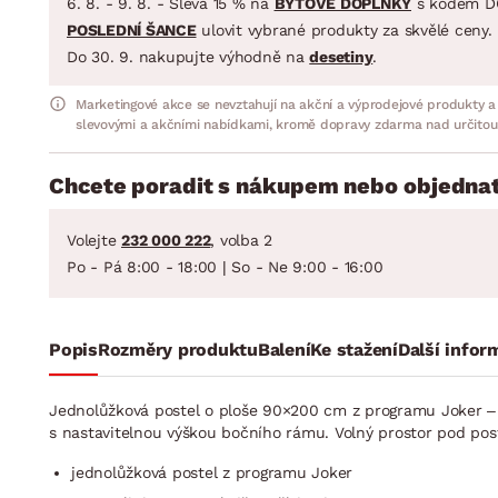
6. 8. - 9. 8. - Sleva 15 % na
BYTOVÉ DOPLŇKY
s kódem D
POSLEDNÍ ŠANCE
ulovit vybrané produkty za skvělé ceny.
Do 30. 9. nakupujte výhodně na
desetiny
.
Marketingové akce se nevztahují na akční a výprodejové produkty a
slevovými a akčními nabídkami, kromě dopravy zdarma nad určitou
Chcete poradit s nákupem nebo objednat
Volejte
232 000 222
, volba 2
Po - Pá 8:00 - 18:00 | So - Ne 9:00 - 16:00
Popis
Rozměry produktu
Balení
Ke stažení
Další infor
Jednolůžková postel o ploše 90×200 cm z programu Joker – un
s nastavitelnou výškou bočního rámu. Volný prostor pod pos
jednolůžková postel z programu Joker