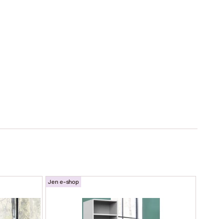
Jen e-shop
Jen e