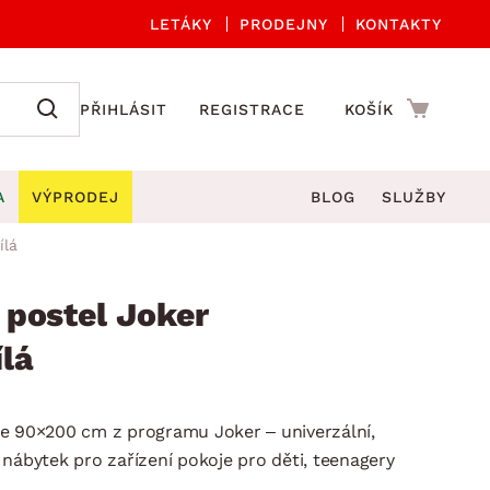
LETÁKY
PRODEJNY
KONTAKTY
PŘIHLÁSIT
REGISTRACE
KOŠÍK
A
VÝPRODEJ
BLOG
SLUŽBY
ílá
A ORGANIZACE
Zahradní sety
DROBNÉ BYTOVÉ DOPLŇKY
če
Kuchyňské příslušenství
postel Joker
adní židle a křesla
štníky
Kuchyňské doplňky
lá
ahradní lavice
viny
Koupelnové doplňky
Zahradní stoly
lečení
Zahradní doplňky
e 90×200 cm z programu Joker – univerzální,
hradní houpačky
Zobrazit vše
nábytek pro zařízení pokoje pro děti, teenagery
ahradní lehátka