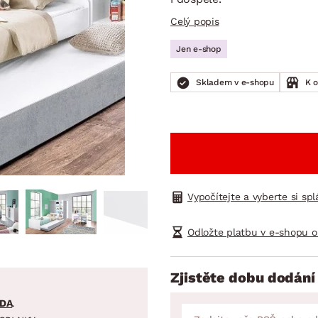
NÍ
DOMÁCÍ SPOTŘEBIČE
ZAHRADNÍ 
tavy
Z
Celý popis
vy
Z
Jen e-shop
avy
Skladem v e-shopu
K 
Vypočítejte a vyberte si sp
Odložte platbu v e-shopu o
Zjistěte dobu dodání
DA
.