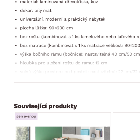
materiál: laminovaná dřevotříska, kov
dekor: bílý mat
univerzální, moderní a praktický nábytek
plocha lůžka: 90×200 cm
bez roštu (kombinovat s 1 ks lamelového nebo laťového ro
bez matrace (kombinovat s 1 ks matrace velikosti 90×200
výška bočního rámu (bočnice): nastavitelná 40 cm/50 cm
hloubka pro uložení roštu do rámu: 12 cm
volná výška prostoru pod postelí: nastavitelná: 22 cm/32
zaoblené přední/zadní čelo
výška předního/zadního čela: 58 cm
volný prostor pod bočním rámem postele lze libovolně d
Související produkty
bez vyobrazeného výsuvného lůžka Joker – lze doobjedn
vyrobeno v Německu
Jen e-shop
dodáváno v demontu