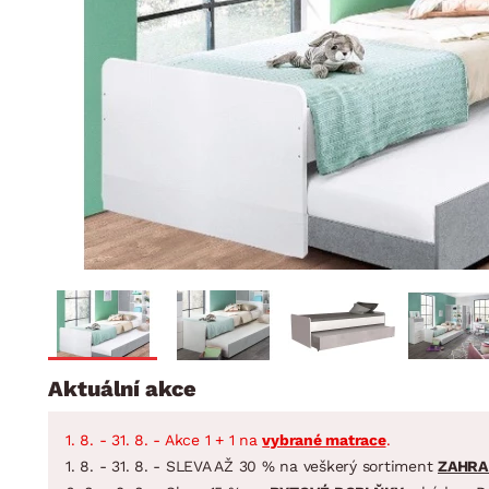
Jídelna
BYTOVÝ TEXTIL
STOLOVÁNÍ A VAŘE
Koupelnové ses
Dětský pokoj
Přikrývky
Jídelní servis
Jídelní sesta
Polštáře
Předsíň, šatna a chodba
Příbory
Zahradní sest
Koberce
Hrnce
Kuchyně
Závěsy a žaluzie
Pánve
Koupelna
Zobrazit vše
Zobrazit vše
Zahrada
VELIKONOCE
Domácnost
Aktuální akce
1. 8. - 31. 8. - Akce 1 + 1 na
vybrané matrace
.
1. 8. - 31. 8. - SLEVA AŽ 30 % na veškerý sortiment
ZAHRA