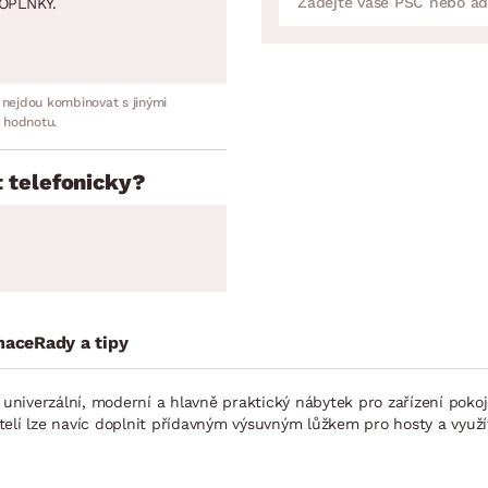
OPLNKY.
 nejdou kombinovat s jinými
 hodnotu.
 telefonicky?
mace
Rady a tipy
iverzální, moderní a hlavně praktický nábytek pro zařízení pokoje 
telí lze navíc doplnit přídavným výsuvným lůžkem pro hosty a využ