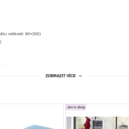
štu velikosti 90×200)
)
 cm
ZOBRAZIT VÍCE
oplnit přídavným výsuvným lůžkem Joker
at samostatně jako sdružený produkt
Jen e-shop