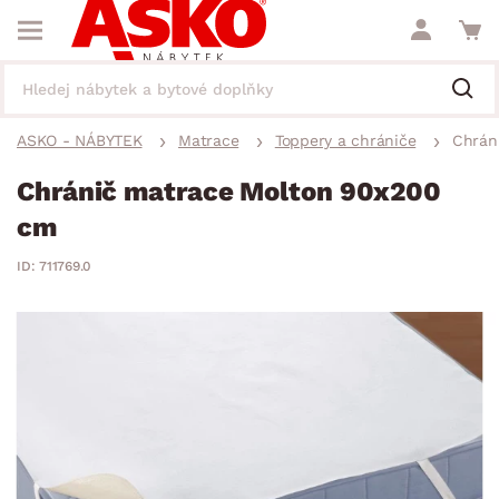
ASKO - NÁBYTEK
Matrace
Toppery a chrániče
Chrán
Chránič matrace Molton 90x200
cm
ID: 711769.0