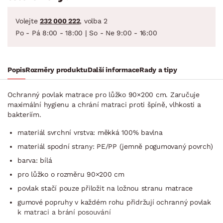
Volejte
232 000 222
, volba 2
Po - Pá 8:00 - 18:00 | So - Ne 9:00 - 16:00
Popis
Rozměry produktu
Další informace
Rady a tipy
Ochranný povlak matrace pro lůžko 90×200 cm. Zaručuje
maximální hygienu a chrání matraci proti špíně, vlhkosti a
bakteriím.
materiál svrchní vrstva: měkká 100% bavlna
materiál spodní strany: PE/PP (jemně pogumovaný povrch)
barva: bílá
pro lůžko o rozměru 90×200 cm
povlak stačí pouze přiložit na ložnou stranu matrace
gumové popruhy v každém rohu přidržují ochranný povlak
k matraci a brání posouvání