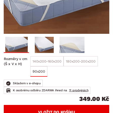
Rozměry v cm
140x200-160x200
180x200-200x200
(Š x V x H)
90x200
Skladem v e-shopu
K osobnímu odběru ZDARMA ihned na
11 prodejnách
349.00 Kč
VLOŽIT DO KOŠÍKU