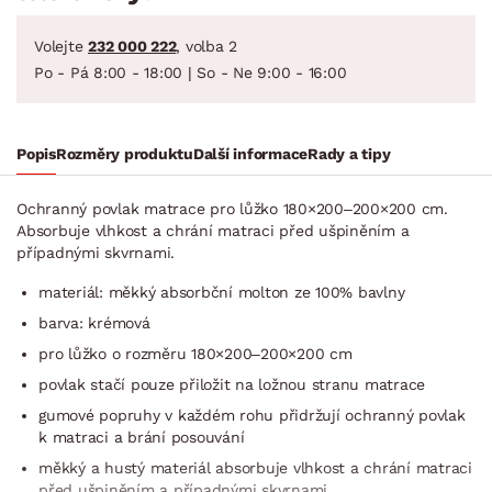
Volejte
232 000 222
, volba 2
Po - Pá 8:00 - 18:00 | So - Ne 9:00 - 16:00
Popis
Rozměry produktu
Další informace
Rady a tipy
Ochranný povlak matrace pro lůžko 180×200–200×200 cm.
Absorbuje vlhkost a chrání matraci před ušpiněním a
případnými skvrnami.
materiál: měkký absorbční molton ze 100% bavlny
barva: krémová
pro lůžko o rozměru 180×200–200×200 cm
povlak stačí pouze přiložit na ložnou stranu matrace
gumové popruhy v každém rohu přidržují ochranný povlak
k matraci a brání posouvání
měkký a hustý materiál absorbuje vlhkost a chrání matraci
před ušpiněním a případnými skvrnami