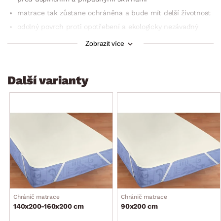
matrace tak zůstane ochráněna a bude mít delší životnost
odolný povrch proti opotřebení a ekologicky nezávadný
snadná údržba s možností praní v pračce až na
Zobrazit více
95 st. Celsia
lze sušit v sušičce
Další varianty
Chránič matrace
Chránič matrace
140x200-160x200 cm
90x200 cm