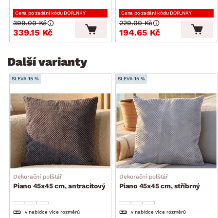
Cena po zadání kódu DOPLNKY
Cena po zadání kódu DOPLNKY
399.00 Kč
229.00 Kč
339.15 Kč
194.65 Kč
Další varianty
SLEVA 15 %
SLEVA 15 %
Dekorační polštář
Dekorační polštář
Piano 45x45 cm, antracitový
Piano 45x45 cm, stříbrný
v nabídce více rozměrů
v nabídce více rozměrů