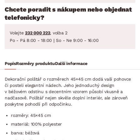
Chcete poradit s nákupem nebo objednat
telefonicky?
Volejte
232 000 222
, volba 2
Po - Pá 8:00 - 18:00 | So - Ne 9:00 - 16:00
Popis
Rozměry produktu
Další informace
Dekorační polštář o rozměrech 45×45 cm dodá vaší pohovce
či posteli elegantní nádech. Jeho jednoduchý design
v béžovém odstínu s decentním vzorem působí vkusně a
nadčasově. Polštář nejen skvěle doplní interiér, ale zároveň
poskytne pohodlí při odpočinku.
rozměry: 45×45 cm
materiál: 100% polyester
barva: béžová