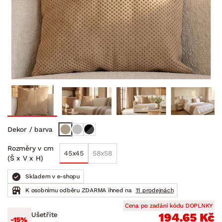
Dekor / barva
Rozměry v cm
45x45
58x58
(Š x V x H)
Skladem v e-shopu
K osobnímu odběru ZDARMA ihned na
11 prodejnách
Cena po zadání kódu DOPLNKY
Ušetříte
194.65 Kč
-15%