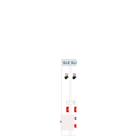
SLEVA 15 %
SLEVA 15 %
Kuchyňská rukavice
Kuchyňská rukavice
31 cm, neoprén,
31 cm, neoprén,
slunečnice
příbor
Cena po zadání kódu DOPLNKY
Cena po zadání kódu DOPLNKY
199.00 Kč
199.00 Kč
169.15 Kč
169.15 Kč