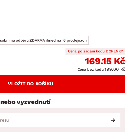
DOPLŇKY
VÁNOCE
ahradní doplňky
ahradní sestavy
osobnímu odběru ZDARMA ihned na
6 prodejnách
Cena po zadání kódu DOPLNKY
169.15 Kč
199.00 Kč
Cena bez kódu:
VLOŽIT DO KOŠÍKU
 nebo vyzvednutí