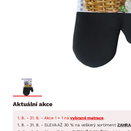
Jídelna
BYTOVÝ TEXTIL
STOLOVÁNÍ A VAŘE
Koupelnové ses
Dětský pokoj
Přikrývky
Jídelní servis
Jídelní sesta
Polštáře
Předsíň, šatna a chodba
Příbory
Zahradní sest
Koberce
Hrnce
Kuchyně
Závěsy a žaluzie
Pánve
Koupelna
Zobrazit vše
Zobrazit vše
Zahrada
VELIKONOCE
Domácnost
Aktuální akce
1. 8. - 31. 8. - Akce 1 + 1 na
vybrané matrace
.
1. 8. - 31. 8. - SLEVA AŽ 30 % na veškerý sortiment
ZAHRA