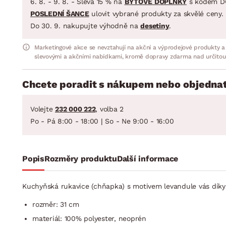
6. 8. - 9. 8. - Sleva 15 % na
BYTOVÉ DOPLŇKY
s kódem D
POSLEDNÍ ŠANCE
ulovit vybrané produkty za skvělé ceny.
Do 30. 9. nakupujte výhodně na
desetiny
.
Marketingové akce se nevztahují na akční a výprodejové produkty a
slevovými a akčními nabídkami, kromě dopravy zdarma nad určitou
Chcete poradit s nákupem nebo objednat
Volejte
232 000 222
, volba 2
Po - Pá 8:00 - 18:00 | So - Ne 9:00 - 16:00
Popis
Rozměry produktu
Další informace
Kuchyňská rukavice (chňapka) s motivem levandule vás dík
rozměr: 31 cm
materiál: 100% polyester, neoprén