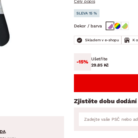
Celý popis
NÍ
DOMÁCÍ SPOTŘEBIČE
ZAHRADNÍ 
tavy
Z
SLEVA 15 %
vy
Z
Dekor / barva
avy
Skladem v e-shopu
K 
Ušetříte
-15%
29.85 Kč
Zjistěte dobu dodání
DA
.