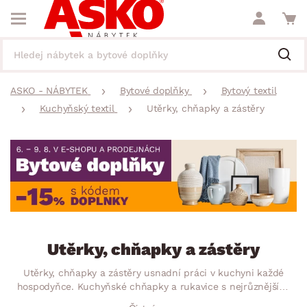
ASKO - NÁBYTEK
Bytové doplňky
Bytový textil
Kuchyňský textil
Utěrky, chňapky a zástěry
Utěrky, chňapky a zástěry
Utěrky, chňapky a zástěry usnadní práci v kuchyni každé
hospodyňce. Kuchyňské chňapky a rukavice s nejrůznějšími
motivy zajistí bezpečnou manipulaci s horkým nádobím