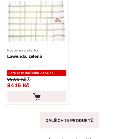
Kuchyňská utěrka
Lawenda, zelená
Cena po zadání kódu DOPLNKY
99.00 Kč
84.15 Kč
DALŠÍCH 15 PRODUKTŮ