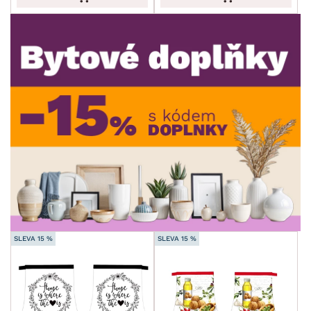
ROZMĚRY
MATERIÁL
min.
cm
max.
cm
MÍSTNOST
min.
cm
max.
cm
SKLADOVOST
min.
cm
max.
cm
SLEVA 15 %
SLEVA 15 %