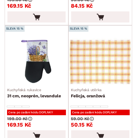
169.15 Kč
84.15 Kč
Ubrusy a běhouny
Dekorace
SLEVA 15 %
SLEVA 15 %
Stolování a vaření
Zahradní doplňky
Osvětlení
Ukládání a organizace
Drobné bytové doplňky
Vánoce
Kuchyňská rukavice
Kuchyňská utěrka
Velikonoce
31 cm, neoprén, levandule
Felicja, oranžová
Sedací soupravy a pohovky
Sestavy a stěny
Drobný nábytek
Spotřebiče
BARVA
Cena po zadání kódu DOPLNKY
Cena po zadání kódu DOPLNKY
199.00 Kč
59.00 Kč
169.15 Kč
50.15 Kč