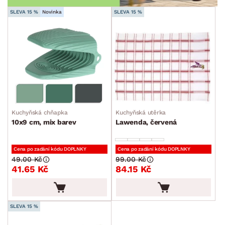
SLEVA 15 %
Novinka
SLEVA 15 %
Kuchyňská chňapka
Kuchyňská utěrka
10x9 cm, mix barev
Lawenda, červená
Cena po zadání kódu DOPLNKY
Cena po zadání kódu DOPLNKY
49.00 Kč
99.00 Kč
41.65 Kč
84.15 Kč
SLEVA 15 %