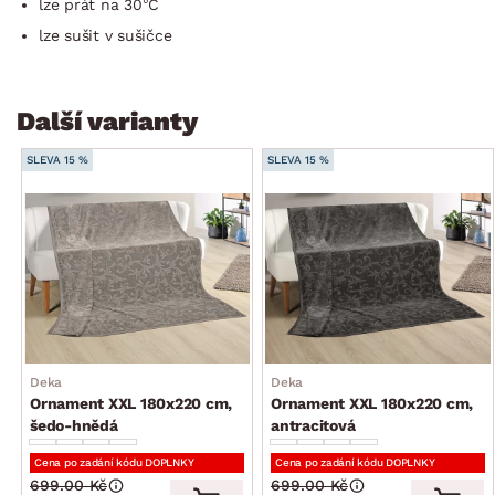
lze prát na 30°C
lze sušit v sušičce
Další varianty
SLEVA 15 %
SLEVA 15 %
Deka
Deka
Ornament XXL 180x220 cm,
Ornament XXL 180x220 cm,
šedo-hnědá
antracitová
Cena po zadání kódu DOPLNKY
Cena po zadání kódu DOPLNKY
699.00 Kč
699.00 Kč