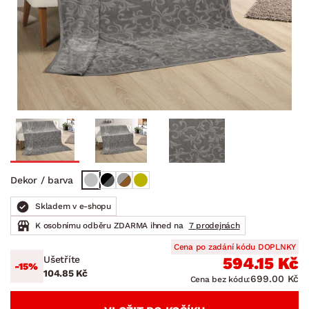
Dekor / barva
Skladem v e-shopu
K osobnímu odběru ZDARMA ihned na
7 prodejnách
Cena po zadání kódu DOPLNKY
Ušetříte
594.15 Kč
-15%
104.85 Kč
699.00 Kč
Cena bez kódu: