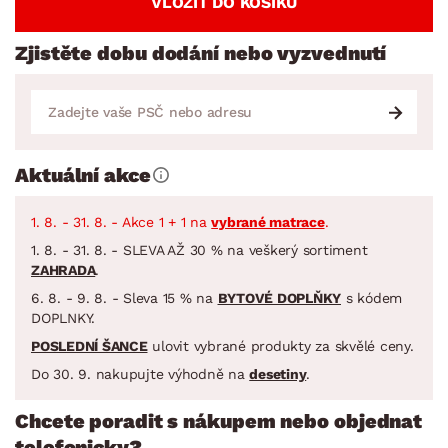
VLOŽIT DO KOŠÍKU
Zjistěte dobu dodání nebo vyzvednutí
Aktuální akce
1. 8. - 31. 8. - Akce 1 + 1 na
vybrané matrace
.
1. 8. - 31. 8. - SLEVA AŽ 30 % na veškerý sortiment
ZAHRADA
.
6. 8. - 9. 8. - Sleva 15 % na
BYTOVÉ DOPLŇKY
s kódem
DOPLNKY.
POSLEDNÍ ŠANCE
ulovit vybrané produkty za skvělé ceny.
Do 30. 9. nakupujte výhodně na
desetiny
.
Chcete poradit s nákupem nebo objednat
telefonicky?