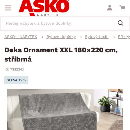
ASKO - NÁBYTEK
Bytové doplňky
Bytový textil
Přikrý
Deka Ornament XXL 180x220 cm,
stříbrná
ID: 722234.1
SLEVA 15 %