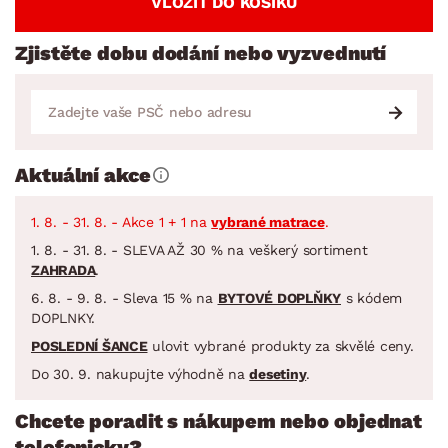
VLOŽIT DO KOŠÍKU
Zjistěte dobu dodání nebo vyzvednutí
Aktuální akce
1. 8. - 31. 8. - Akce 1 + 1 na
vybrané matrace
.
1. 8. - 31. 8. - SLEVA AŽ 30 % na veškerý sortiment
ZAHRADA
.
6. 8. - 9. 8. - Sleva 15 % na
BYTOVÉ DOPLŇKY
s kódem
DOPLNKY.
POSLEDNÍ ŠANCE
ulovit vybrané produkty za skvělé ceny.
Do 30. 9. nakupujte výhodně na
desetiny
.
Chcete poradit s nákupem nebo objednat
telefonicky?