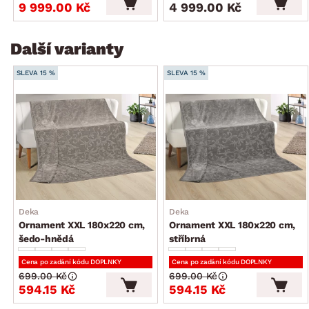
9 999.00 Kč
4 999.00 Kč
Další varianty
SLEVA 15 %
SLEVA 15 %
Deka
Deka
Ornament XXL 180x220 cm,
Ornament XXL 180x220 cm,
šedo-hnědá
stříbrná
Cena po zadání kódu DOPLNKY
Cena po zadání kódu DOPLNKY
699.00 Kč
699.00 Kč
594.15 Kč
594.15 Kč