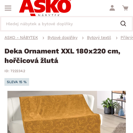
ASKO - NÁBYTEK
Bytové doplňky
Bytový textil
Přikrý
Deka Ornament XXL 180x220 cm,
hořčicová žlutá
ID: 722234.2
SLEVA 15 %