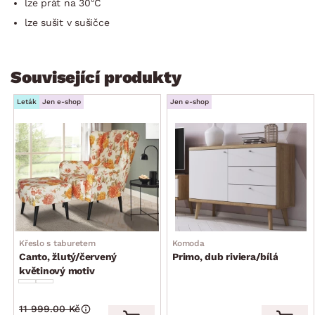
lze prát na 30°C
lze sušit v sušičce
Související produkty
Leták
Jen e-shop
Jen e-shop
Křeslo s taburetem
Komoda
Canto, žlutý/červený
Primo, dub riviera/bílá
květinový motiv
11 999.00 Kč