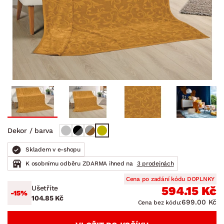
Dekor / barva
Skladem v e-shopu
K osobnímu odběru ZDARMA ihned na
3 prodejnách
Cena po zadání kódu DOPLNKY
Ušetříte
594.15 Kč
-15%
104.85 Kč
699.00 Kč
Cena bez kódu: