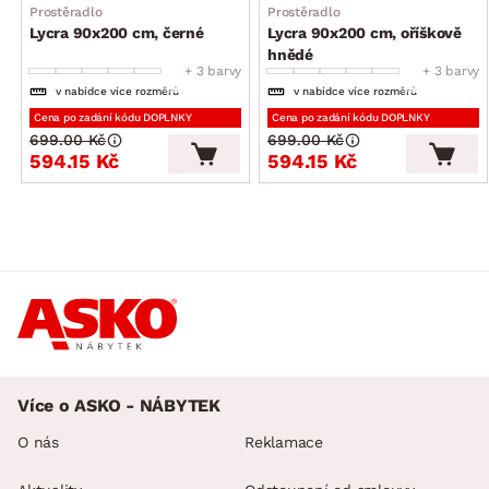
Prostěradlo
Prostěradlo
Lycra 90x200 cm, černé
Lycra 90x200 cm, oříškově
hnědé
+ 3 barvy
+ 3 barvy
v nabídce více rozměrů
v nabídce více rozměrů
Cena po zadání kódu DOPLNKY
Cena po zadání kódu DOPLNKY
699.00 Kč
699.00 Kč
594.15 Kč
594.15 Kč
Více o ASKO - NÁBYTEK
O nás
Reklamace