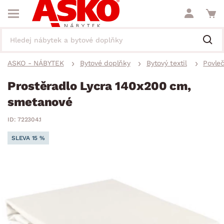
ASKO - NÁBYTEK
Bytové doplňky
Bytový textil
Povleč
Prostěradlo Lycra 140x200 cm,
smetanové
ID: 722304.1
SLEVA 15 %