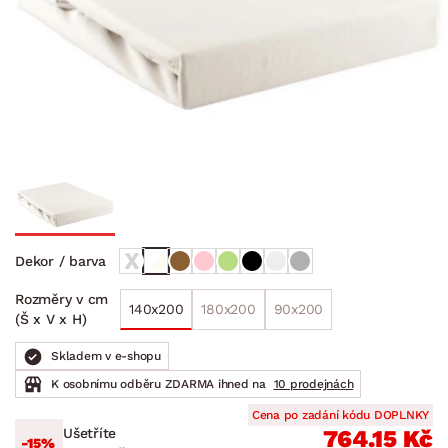
Dekor / barva
Rozměry v cm
140x200
180x200
90x200
(Š x V x H)
Skladem v e-shopu
K osobnímu odběru ZDARMA ihned na
10 prodejnách
Cena po zadání kódu DOPLNKY
Ušetříte
764.15 Kč
-15%