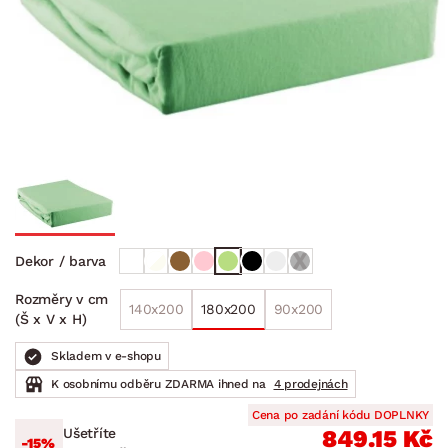
Dekor / barva
Rozměry v cm
140x200
180x200
90x200
(Š x V x H)
Skladem v e-shopu
K osobnímu odběru ZDARMA ihned na
4 prodejnách
Cena po zadání kódu DOPLNKY
Ušetříte
849.15 Kč
-15%