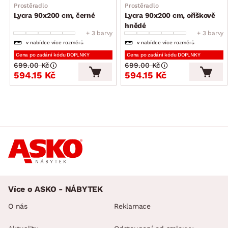
Prostěradlo
Prostěradlo
Lycra 90x200 cm, černé
Lycra 90x200 cm, oříškově
hnědé
+ 3 barvy
+ 3 barvy
v nabídce více rozměrů
v nabídce více rozměrů
Cena po zadání kódu DOPLNKY
Cena po zadání kódu DOPLNKY
699.00 Kč
699.00 Kč
594.15 Kč
594.15 Kč
Více o ASKO - NÁBYTEK
O nás
Reklamace