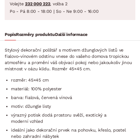
Volejte
232 000 222
, volba 2
Po - Pá 8:00 - 18:00 | So - Ne 9:00 - 16:00
Popis
Rozměry produktu
Další informace
Stylový dekorační polštář s motivem džunglových listů ve
fialovo-vínovém odstínu vnese do vašeho domova tropickou
atmosféru a promění váš obývací pokoj nebo jakoukoliv jinou
místnost v oázu klidu. Rozměr 45×45 cm.
rozměr: 45×45 cm
materiál: 100% polyester
barva: fialová, červená vínová
motiv: džungle listy
výrazný potisk dodá prostoru svěží, exotický a
moderní vzhled
ideální jako dekorační prvek na pohovku, křeslo, postel
nebo zahradní nábytek