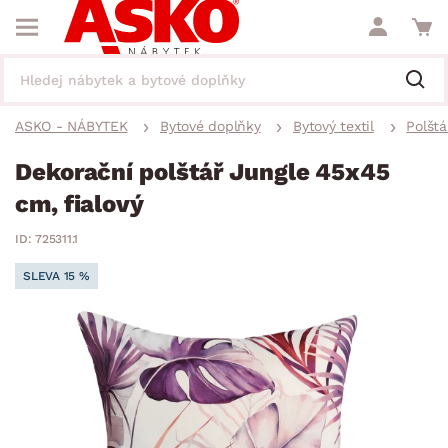
ASKO - NÁBYTEK
Bytové doplňky
Bytový textil
Polštá
Dekorační polštář Jungle 45x45
cm, fialový
ID: 725311.1
SLEVA 15 %