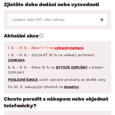
Zjistěte dobu dodání nebo vyzvednutí
Aktuální akce
1. 8. - 31. 8. - Akce 1 + 1 na
vybrané matrace
.
1. 8. - 31. 8. - SLEVA AŽ 30 % na veškerý sortiment
ZAHRADA
.
6. 8. - 9. 8. - Sleva 15 % na
BYTOVÉ DOPLŇKY
s kódem
DOPLNKY.
POSLEDNÍ ŠANCE
ulovit vybrané produkty za skvělé ceny.
Do 30. 9. nakupujte výhodně na
desetiny
.
Chcete poradit s nákupem nebo objednat
telefonicky?