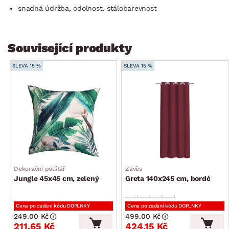
snadná údržba, odolnost, stálobarevnost
Související produkty
SLEVA 15 %
SLEVA 15 %
Dekorační polštář
Závěs
Jungle 45x45 cm, zelený
Greta 140x245 cm, bordó
Cena po zadání kódu DOPLNKY
Cena po zadání kódu DOPLNKY
249.00 Kč
499.00 Kč
211.65 Kč
424.15 Kč