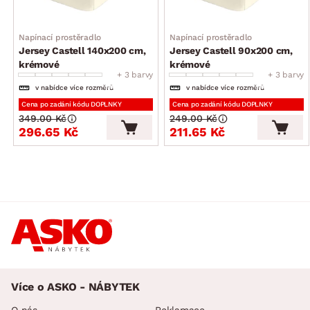
výrobek získal mezinárodní certifikát o zdravotní
nezávadnosti)
Napínací prostěradlo
Napínací prostěradlo
Jersey Castell 140x200 cm,
Jersey Castell 90x200 cm,
krémové
krémové
+ 3 barvy
+ 3 barvy
v nabídce více rozměrů
v nabídce více rozměrů
Cena po zadání kódu DOPLNKY
Cena po zadání kódu DOPLNKY
349.00 Kč
249.00 Kč
296.65 Kč
211.65 Kč
Více o ASKO - NÁBYTEK
O nás
Reklamace