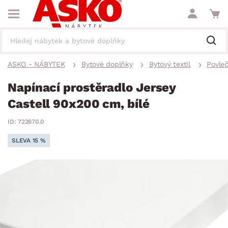
ASKO - NÁBYTEK
Bytové doplňky
Bytový textil
Povleč
Napínací prostěradlo Jersey
Castell 90x200 cm, bílé
ID: 722670.0
SLEVA 15 %