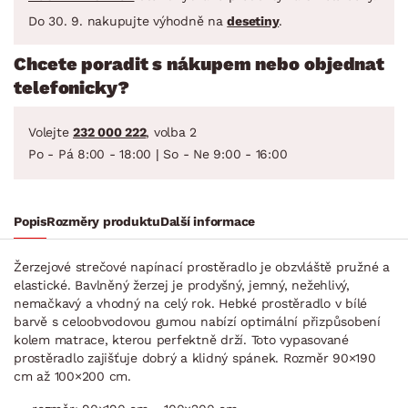
Do 30. 9. nakupujte výhodně na
desetiny
.
Chcete poradit s nákupem nebo objednat
telefonicky?
Volejte
232 000 222
, volba 2
Po - Pá 8:00 - 18:00 | So - Ne 9:00 - 16:00
Popis
Rozměry produktu
Další informace
Žerzejové strečové napínací prostěradlo je obzvláště pružné a
elastické. Bavlněný žerzej je prodyšný, jemný, nežehlivý,
nemačkavý a vhodný na celý rok. Hebké prostěradlo v bílé
barvě s celoobvodovou gumou nabízí optimální přizpůsobení
kolem matrace, kterou perfektně drží. Toto vypasované
prostěradlo zajišťuje dobrý a klidný spánek. Rozměr 90×190
cm až 100×200 cm.