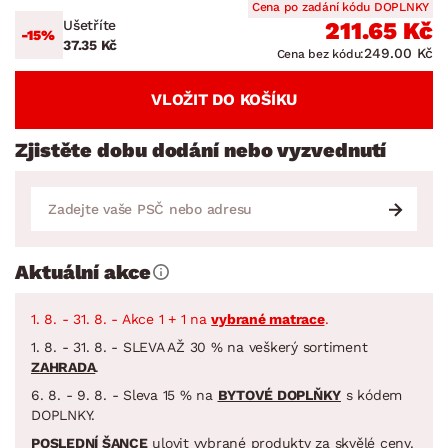
Cena po zadání kódu DOPLNKY
Ušetříte
211.65 Kč
-15%
37.35 Kč
249.00 Kč
Cena bez kódu:
VLOŽIT DO KOŠÍKU
Zjistěte dobu dodání nebo vyzvednutí
Aktuální akce
1. 8. - 31. 8. - Akce 1 + 1 na
vybrané matrace
.
1. 8. - 31. 8. - SLEVA AŽ 30 % na veškerý sortiment
ZAHRADA
.
6. 8. - 9. 8. - Sleva 15 % na
BYTOVÉ DOPLŇKY
s kódem
DOPLNKY.
POSLEDNÍ ŠANCE
ulovit vybrané produkty za skvělé ceny.