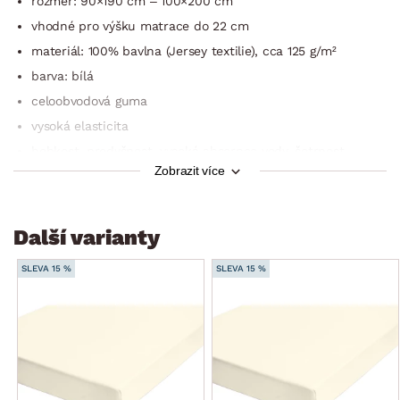
rozměr: 90×190 cm – 100×200 cm
vhodné pro výšku matrace do 22 cm
materiál: 100% bavlna (Jersey textilie), cca 125 g/m²
barva: bílá
celoobvodová guma
vysoká elasticita
hebkost, prodyšnost, vysoká absorpce vody, šetrnost
k pokožce
Zobrazit více
hustá, jednoduchá kvalita s jemnou nití
příjemné na dotek
Další varianty
jen minimální hřejivost: vhodné pro všechna roční období,
zejména pro teplé měsíce
SLEVA 15 %
SLEVA 15 %
lze prát v pračce do 60 °C
lze sušit v sušičce
nemusí se žehlit
kvalitní doplněk do ložnice
Oeko-Tex Standard 100 (výrobek prošel laboratorními testy,