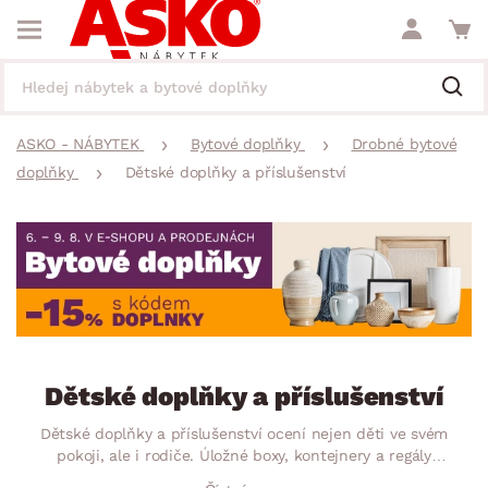
ASKO - NÁBYTEK
Bytové doplňky
Drobné bytové
doplňky
Dětské doplňky a příslušenství
Dětské doplňky a příslušenství
Dětské doplňky a příslušenství ocení nejen děti ve svém
pokoji, ale i rodiče. Úložné boxy, kontejnery a regály
s oblíbenými dětskými motivy naučí malé slečny i chlapce