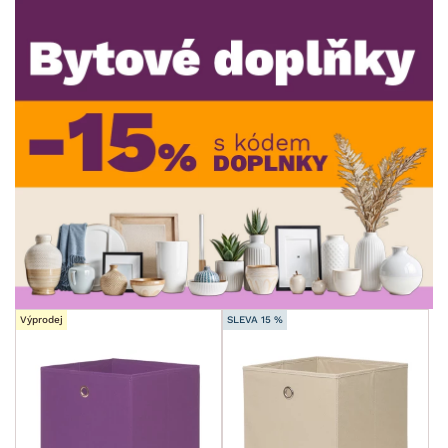
DEKOR
ROZMĚRY
MATERIÁL
min.
cm
max.
cm
FUNKCE
min.
cm
max.
cm
POVRCHOVÁ ÚPRAVA
min.
cm
max.
cm
STYL
min.
cm
max.
cm
Výprodej
SLEVA 15 %
MÍSTNOST
SKLADOVOST