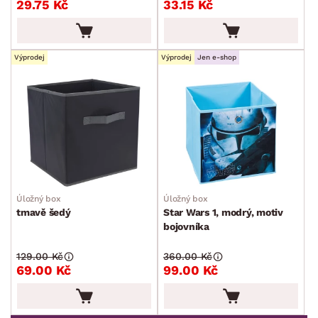
29.75 Kč
33.15 Kč
Kancelářské příslušenství
Malířské potřeby
Ostatní bytové doplňky
Výprodej
Výprodej
Jen e-shop
Dětské doplňky a příslušenství
Doplňky pro domácí mazlíčky
Vánoce
Velikonoce
Sedací soupravy a pohovky
Sestavy a stěny
Drobný nábytek
Spotřebiče
BARVA
Úložný box
Úložný box
tmavě šedý
Star Wars 1, modrý, motiv
bojovníka
129.00 Kč
360.00 Kč
69.00 Kč
99.00 Kč