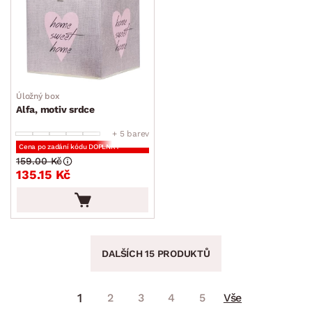
Úložný box
Alfa, motiv srdce
+ 5 barev
Cena po zadání kódu DOPLNKY
159.00 Kč
135.15 Kč
DALŠÍCH 15 PRODUKTŮ
1
2
3
4
5
Vše