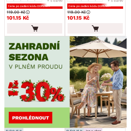
+ 5 barev
+ 5 barev
Cena po zadání kódu DOPLNKY
Cena po zadání kódu DOPLNKY
119.00 Kč
119.00 Kč
101.15 Kč
101.15 Kč
SLEVA 15 %
SLEVA 15 %
Jen e-shop