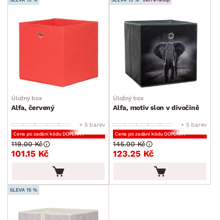
Úložný box
Úložný box
Alfa, červený
Alfa, motiv slon v divočině
+ 5 barev
+ 5 barev
Cena po zadání kódu DOPLNKY
Cena po zadání kódu DOPLNKY
119.00 Kč
145.00 Kč
101.15 Kč
123.25 Kč
SLEVA 15 %