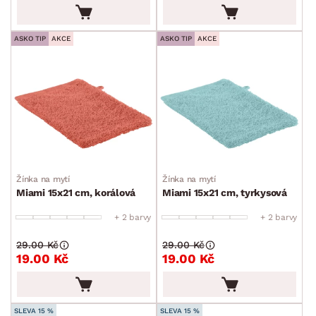
ASKO TIP
AKCE
ASKO TIP
AKCE
Žínka na mytí
Žínka na mytí
Miami 15x21 cm, korálová
Miami 15x21 cm, tyrkysová
+ 2 barvy
+ 2 barvy
29.00 Kč
29.00 Kč
19.00 Kč
19.00 Kč
SLEVA 15 %
SLEVA 15 %