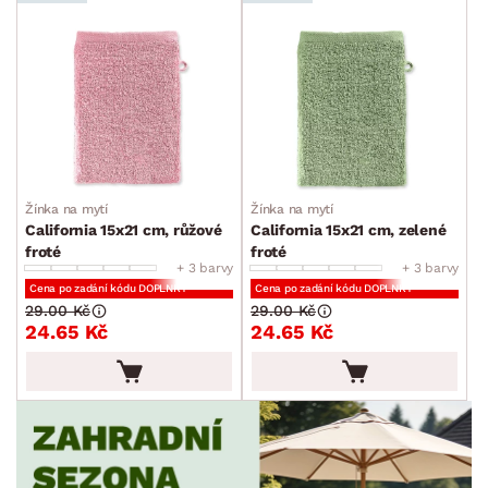
Žínka na mytí
Žínka na mytí
California 15x21 cm, růžové
California 15x21 cm, zelené
froté
froté
+ 3 barvy
+ 3 barvy
Cena po zadání kódu DOPLNKY
Cena po zadání kódu DOPLNKY
29.00 Kč
29.00 Kč
24.65 Kč
24.65 Kč