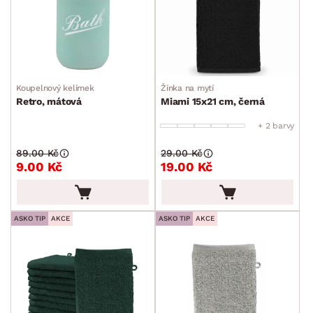
Zahradní doplňky
Osvětlení
Ukládání a organizace
Drobné bytové doplňky
Koupelnový kelímek
Žínka na mytí
Kuchyňské doplňky
Retro, mátová
Miami 15x21 cm, černá
Koupelnové doplňky
+ 2 barvy
Drobné odkládací přihrádky
89.00 Kč
29.00 Kč
9.00 Kč
19.00 Kč
Záchodové štětky
Ručníky, osušky a předložky
Doplňky k umyvadlu
ASKO TIP
AKCE
ASKO TIP
AKCE
Ostatní koupelnové doplňky
Koše na prádlo
Kuchyňské příslušenství