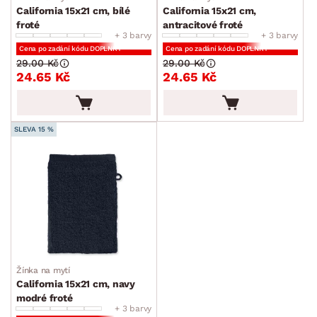
California 15x21 cm, bílé
California 15x21 cm,
froté
antracitové froté
+ 3 barvy
+ 3 barvy
Cena po zadání kódu DOPLNKY
Cena po zadání kódu DOPLNKY
29.00 Kč
29.00 Kč
24.65 Kč
24.65 Kč
SLEVA 15 %
Žínka na mytí
California 15x21 cm, navy
modré froté
+ 3 barvy