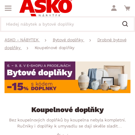
ASKO - NÁBYTEK
Bytové doplňky
Drobné bytové
doplňky
Koupelnové doplňky
Koupelnové doplňky
Bez koupelnových doplňků by koupelna nebyla kompletní.
Ručníky i doplňky k umyvadlu se dají skvěle sladit
s obkladem. Odkládací přihrádky vám pomohou roztřídit