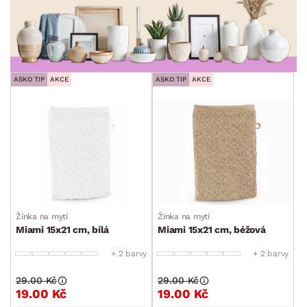
ROZMĚRY
MATERIÁL
min.
cm
max.
cm
ASKO TIP
AKCE
ASKO TIP
AKCE
POVRCHOVÁ ÚPRAVA
min.
cm
max.
cm
STYL
min.
cm
max.
cm
MÍSTNOST
Žínka na mytí
Žínka na mytí
SKLADOVOST
Miami 15x21 cm, bílá
Miami 15x21 cm, béžová
+ 2 barvy
+ 2 barvy
29.00 Kč
29.00 Kč
19.00 Kč
19.00 Kč