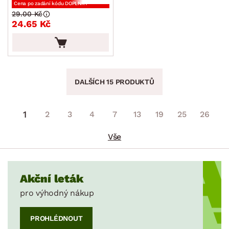
Cena po zadání kódu DOPLNKY
29.00 Kč
24.65 Kč
DALŠÍCH 15 PRODUKTŮ
1
2
3
4
7
13
19
25
26
Vše
Akční leták
pro výhodný nákup
PROHLÉDNOUT