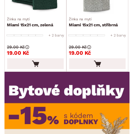
Kancelářské příslušenství
Malířské potřeby
Žínka na mytí
Žínka na mytí
Ostatní bytové doplňky
Miami 15x21 cm, zelená
Miami 15x21 cm, stříbrná
Dětské doplňky a příslušenství
+ 2 barvy
+ 2 barvy
Doplňky pro domácí mazlíčky
29.00 Kč
29.00 Kč
19.00 Kč
19.00 Kč
Vánoce
Velikonoce
Sedací soupravy a pohovky
Sestavy a stěny
Drobný nábytek
Spotřebiče
BARVA
DEKOR