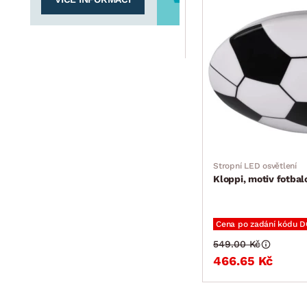
Stropní LED osvětlení
Kloppi, motiv fotbal
Cena po zadání kódu 
549.00 Kč
466.65 Kč