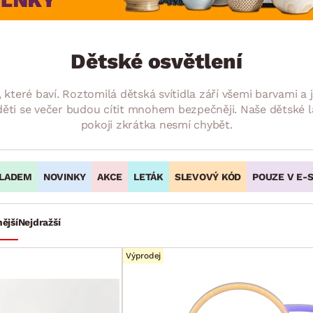
NÍ
DOMÁCÍ SPOTŘEBIČE
ZAHRADNÍ 
tavy
Z
vy
Z
Dětské osvětlení
avy
 které baví. Roztomilá dětská svítidla září všemi barvami a 
 děti se večer budou cítit mnohem bezpečněji. Naše dětské 
pokoji zkrátka nesmí chybět.
LADEM
NOVINKY
AKCE
LETÁK
SLEVOVÝ KÓD
POUZE V E-
ější
Nejdražší
Výprodej