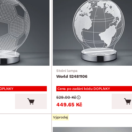
Stolní lampa
World 52481106
DOPLNKY
Cena po zadání kódu DOPLNKY
529.00 Kč
449.65 Kč
Výprodej