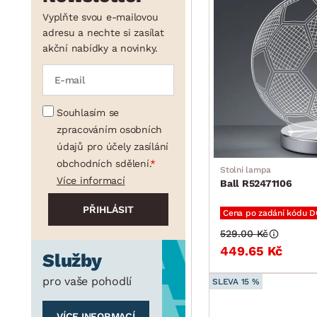
Vyplňte svou e-mailovou
adresu a nechte si zasílat
akční nabídky a novinky.
Souhlasím se
zpracováním osobních
údajů pro účely zasílání
obchodních sdělení.
Stolní lampa
Více informací
Ball R52471106
Cena po zadání kódu 
529.00 Kč
449.65 Kč
Služby
pro vaše pohodlí
SLEVA 15 %
VÍCE INFORMACÍ