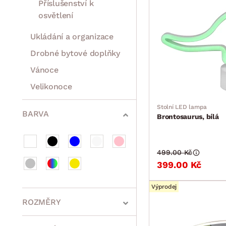
Příslušenství k
osvětlení
Ukládání a organizace
Drobné bytové doplňky
Vánoce
Velikonoce
Sedací soupravy a pohovky
Sestavy a stěny
Drobný nábytek
Spotřebiče
Stolní LED lampa
BARVA
Brontosaurus, bílá
499.00 Kč
399.00 Kč
Výprodej
ROZMĚRY