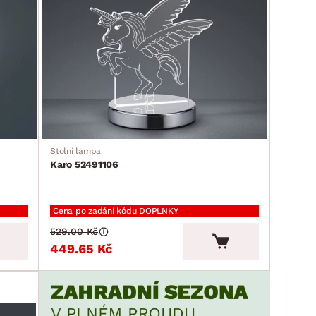
Stolní lampa
Karo 52491106
Cena po zadání kódu DOPLNKY
529.00 Kč
449.65 Kč