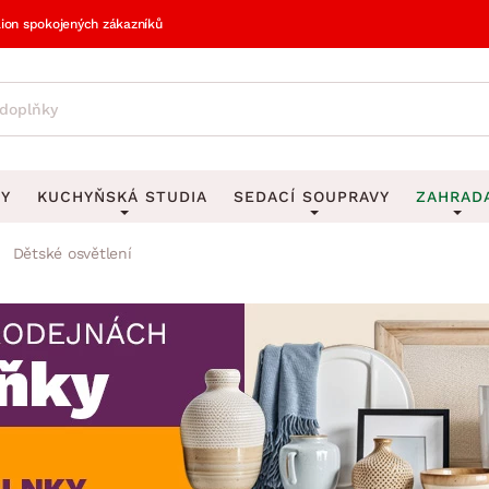
lion spokojených zákazníků
VY
KUCHYŇSKÁ STUDIA
SEDACÍ SOUPRAVY
ZAHRAD
Dětské osvětlení
vy
DEKORACE
Sedací soupravy do U
UKLÁDÁNÍ 
y
Obrazy
Věšáky na klí
avy
Rohové sedací soupravy
Zahr
Zrcadla
Stojany na de
tavy
Sedací soupravy 3-2-1
Z
la
Hodiny
Stojany na no
avy
Sedací soupravy na míru
Vázy
Stojany na ob
vy
Za
Zobrazit vše
Zobrazit vše
avy
Z