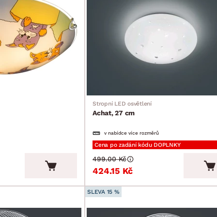
Stropní LED osvětlení
Achat, 27 cm
v nabídce více rozměrů
Cena po zadání kódu DOPLNKY
499.00 Kč
424.15 Kč
SLEVA 15 %