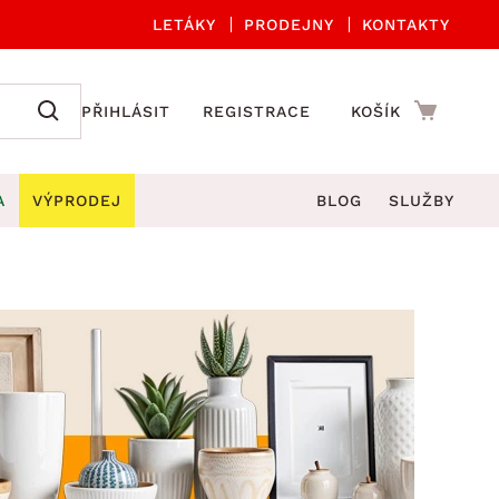
LETÁKY
PRODEJNY
KONTAKTY
PŘIHLÁSIT
REGISTRACE
KOŠÍK
A
VÝPRODEJ
BLOG
SLUŽBY
A ORGANIZACE
Zahradní sety
DROBNÉ BYTOVÉ DOPLŇKY
če
Kuchyňské příslušenství
adní židle a křesla
štníky
Kuchyňské doplňky
ahradní lavice
viny
Koupelnové doplňky
Zahradní stoly
lečení
Zahradní doplňky
hradní houpačky
Zobrazit vše
ahradní lehátka