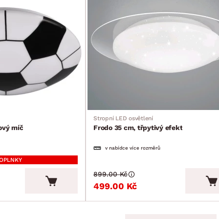
Stropní LED osvětlení
ový míč
Frodo 35 cm, třpytivý efekt
v nabídce více rozměrů
DOPLNKY
899.00 Kč
499.00 Kč