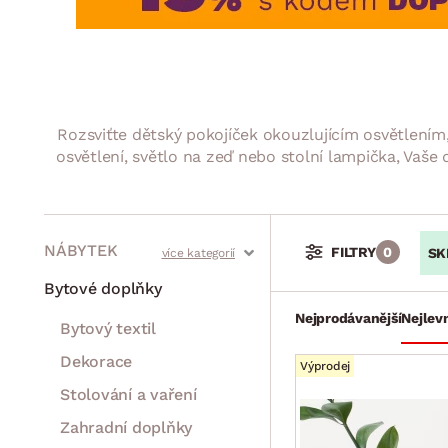
Jídelna
BYTOVÝ TEXTIL
STOLOVÁNÍ A VAŘE
Koupelnové ses
Dětský pokoj
Přikrývky
Jídelní servis
Jídelní sesta
Polštáře
Předsíň, šatna a chodba
Příbory
Zahradní sest
Koberce
Hrnce
Kuchyně
Rozsviťte dětský pokojíček okouzlujícím osvětlením,
Závěsy a žaluzie
Pánve
Koupelna
osvětlení, světlo na zeď nebo stolní lampička, Vaše
Zobrazit vše
Zobrazit vše
Zahrada
VELIKONOCE
Domácnost
NÁBYTEK
FILTRY
0
SK
Stoly a stolky
Křesla a sezení
Židle a lavice
Postele
Šatní skříně
Rošty
Matrace
Komody, skříňky a vitríny
Bytové doplňky
Nejprodávanější
Nejlevn
Bytový textil
Dekorace
Výprodej
Stolování a vaření
Zahradní doplňky