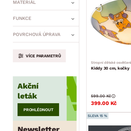
MATERIÁL
min.
cm
max.
cm
FUNKCE
POVRCHOVÁ ÚPRAVA
min.
cm
max.
cm
VÍCE PARAMETRŮ
Stropní dětské osvětlení
Kiddy 30 cm, kočky
min.
cm
max.
cm
Akční
leták
599.00 Kč
399.00 Kč
PROHLÉDNOUT
SLEVA 15 %
Newsletter