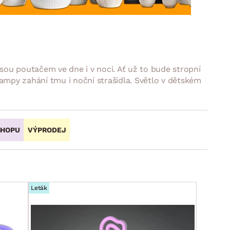
DOPLŇKY
VÁNOCE
ahradní doplňky
ahradní sestavy
jsou poutačem ve dne i v noci. Ať už to bude stropní
lampy zahání tmu i noční strašidla. Světlo v dětském
SHOPU
VÝPRODEJ
Leták