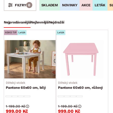
SKLADEM
NOVINKY
AKCE
LETÁK
S
FILTRY
0
Stoly a stolky
Nejprodávanější
Nejlevnější
Nejdražší
Konferenční stolky
ASKO TIP
Leták
Leták
Jídelní stoly
Televizní stolky
Noční stolky
Zahradní stoly
Odkládací stolky
Toaletní stolky
Dětský stolek
Dětský stolek
Barové stoly
Pantone 60x60 cm, bílý
Pantone 60x60 cm, růžový
Servírovací stolky
Pracovní stoly
1 199.00 Kč
1 199.00 Kč
Dětské stolky
999.00 Kč
999.00 Kč