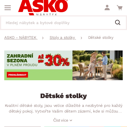
ASKO - NÁBYTEK
Stoly a stolky
Dětské stolky
Dětské stolky
Kvalitní dětské stoly, jsou velice důležité a nezbytné pro každý
dětský pokoj. Vytvořte Vašim dětem zázemí, kde si můžou
hrát, malovat, ale i učit se nebo připravovat do školy. Veselé
Číst více
barvy a motivy zajistí, že i psaní domácích úkolů bude zábava.