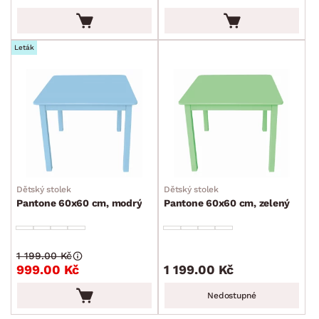
Křesla a sezení
Židle a lavice
Postele
Šatní skříně
Rošty
Matrace
Komody, skříňky a vitríny
Bytové doplňky
Sedací soupravy a pohovky
Sestavy a stěny
Drobný nábytek
Spotřebiče
BARVA
Leták
MATERIÁL
POVRCHOVÁ ÚPRAVA
Dětský stolek
Dětský stolek
TVAR
Pantone 60x60 cm, modrý
Pantone 60x60 cm, zelený
MÍSTNOST
1 199.00 Kč
999.00 Kč
1 199.00 Kč
SKLADOVOST
Nedostupné