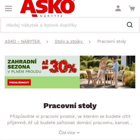
ASKO - NÁBYTEK
Stoly a stolky
Pracovní stoly
Pracovní stoly
Přizpůsobte si pracovní prostor, ve kterém se budete cítit
příjemně. Ať už budete zařizovat domácí pracovnu, kancelář
nebo dětský pokoj, pracovní stůl nesmí chybět! Už máte
Číst více
jasno, k jakým účelům jej budete využívat? Bude Vám stačit