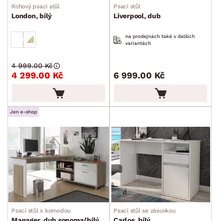
Rohový psací stůl
Psací stůl
Barové stoly
London, bílý
Liverpool, dub
Servírovací stolky
na prodejnách také v dalších
Pracovní stoly
variantách
Psací stoly
4 999.00 Kč
4 299.00 Kč
6 999.00 Kč
Rohové psací stoly
PC stoly
Jen e-shop
Dětské stolky
Křesla a sezení
Židle a lavice
Postele
Šatní skříně
Rošty
Matrace
Komody, skříňky a vitríny
Bytové doplňky
Sedací soupravy a pohovky
Sestavy a stěny
Drobný nábytek
Spotřebiče
BARVA
DEKOR
Psací stůl s komodou
Psací stůl se zásuvkou
Manager, dub sonoma/bílý
Carlos, bílý