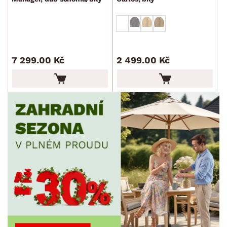
ROZMĚRY
MATERIÁL
min.
cm
max.
cm
7 299.00 Kč
2 499.00 Kč
FUNKCE
min.
cm
max.
cm
POVRCHOVÁ ÚPRAVA
min.
cm
max.
cm
TVAR
STYL
MÍSTNOST
SKLADOVOST