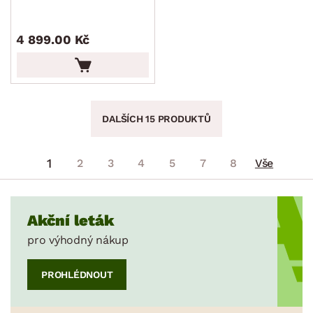
4 899.00 Kč
DALŠÍCH 15 PRODUKTŮ
1
2
3
4
5
7
8
Vše
Akční leták
pro výhodný nákup
PROHLÉDNOUT